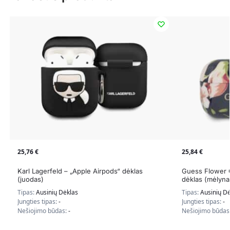
25,76
€
25,84
€
Karl Lagerfeld – „Apple Airpods“ dėklas
Guess Flower C
(juodas)
dėklas (mėlyna
Tipas:
Ausinių Dėklas
Tipas:
Ausinių D
Jungties tipas:
-
Jungties tipas:
-
Nešiojimo būdas:
-
Nešiojimo būdas