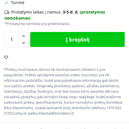
Turime
Pristatymo laikas į namus:
3-5 d. d.
(pristatymas
nemokamas)
*Pristatymo terminai yra preliminarūs.
Į krepšelį
*Prekių nuotraukos skirtos tik iliustraciniams tikslams ir yra
pavyzdinės. Prekės aprašyme esančios video nuorodos yra tik
informacinio pobūdžio, todėl jose pateikiama informacija gali skirtis
nuo pačios prekės. Originalių produktų spalvos, užrašai, parametrai,
matmenys, dydžiai, funkcijos, ir/ar bet kurios kitos savybės dėl savo
vizualinių ypatybių gali atrodyti kitaip negu realybėje, todėl prašome
vadovautis prekių specifikacijomis, kurios nurodytos prekių kortelėse.
Kilus klausimams, visada laukiame Jūsų skambučio telefonu +370 632
51053 arba el. paštu klientai@bonideco.lt.