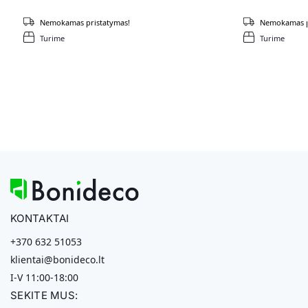
Nemokamas pristatymas!
Nemokamas p
Turime
Turime
KONTAKTAI
+370 632 51053
klientai@bonideco.lt
I-V 11:00-18:00
SEKITE MUS: