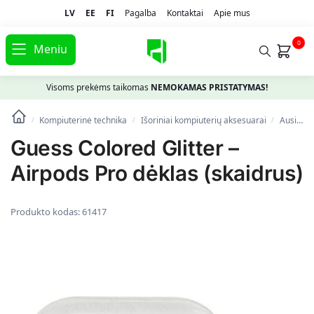
LV
EE
FI
Pagalba
Kontaktai
Apie mus
0
Meniu
Visoms prekėms taikomas
NEMOKAMAS PRISTATYMAS!
Kompiuterinė technika
Išoriniai kompiuterių aksesuarai
Ausinės
/
/
/
Guess Colored Glitter –
Airpods Pro dėklas (skaidrus)
Produkto kodas:
61417