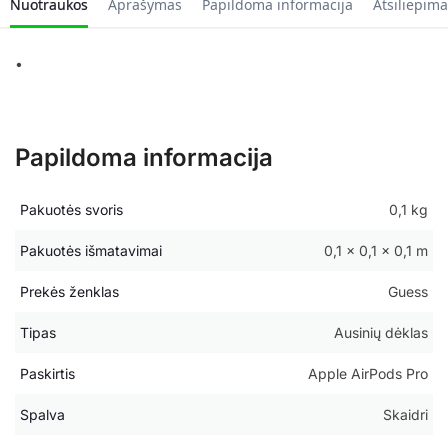
Nuotraukos
Aprašymas
Papildoma informacija
Atsiliepima
•
Papildoma informacija
Pakuotės svoris
0,1 kg
Pakuotės išmatavimai
0,1 × 0,1 × 0,1 m
Prekės ženklas
Guess
Tipas
Ausinių dėklas
Paskirtis
Apple AirPods Pro
Spalva
Skaidri