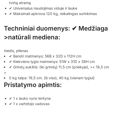
tvirtą atramą
✔ Universalus naudojimas viduje ir lauke
✔ Maksimali apkrova 120 kg, reikalingas surinkimas
Techniniai duomenys: ✔ Medžiaga
>
natūrali mediena:
medis, plienas
✔ Bendri matmenys: 56B x 32D x 112H cm
✔ Kiekvieno lygio matmenys: 51W x 31D x 38H cm
✔ Grindų aukštis: (iki grindų) 11,5 cm (priekyje), >< 19,5 cm
>
0 kg talpa:⁣ 19,5 cm. (iš viso), 40 kg (vienam lygiui)
Pristatymo apimtis:
✔ 1 x lauko vyno lentyna
✔ 1 x vartotojo vadovas