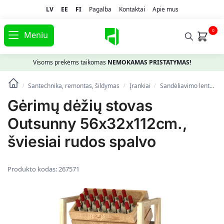
LV
EE
FI
Pagalba
Kontaktai
Apie mus
0
Meniu
Visoms prekėms taikomas
NEMOKAMAS PRISTATYMAS!
Santechnika, remontas, šildymas
Įrankiai
Sandėliavimo lentynos
/
/
/
Gėrimų dėžių stovas
Outsunny 56x32x112cm.,
šviesiai rudos spalvo
Produkto kodas:
267571