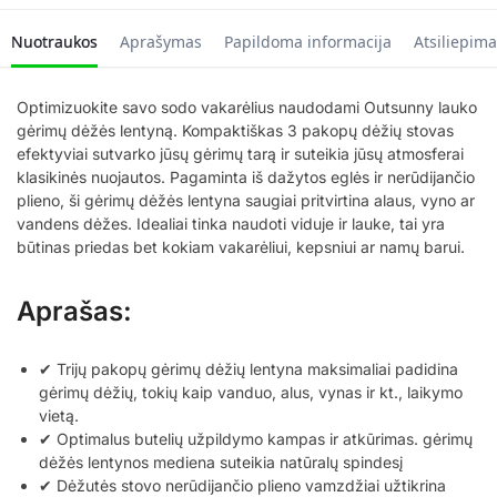
Nuotraukos
Aprašymas
Papildoma informacija
Atsiliepima
Optimizuokite savo sodo vakarėlius naudodami Outsunny lauko
gėrimų dėžės lentyną. Kompaktiškas 3 pakopų dėžių stovas
efektyviai sutvarko jūsų gėrimų tarą ir suteikia jūsų atmosferai
klasikinės nuojautos. Pagaminta iš dažytos eglės ir nerūdijančio
plieno, ši gėrimų dėžės lentyna saugiai pritvirtina alaus, vyno ar
vandens dėžes. Idealiai tinka naudoti viduje ir lauke, tai yra
būtinas priedas bet kokiam vakarėliui, kepsniui ar namų barui.
Aprašas:
✔ Trijų pakopų gėrimų dėžių lentyna maksimaliai padidina
gėrimų dėžių, tokių kaip vanduo, alus, vynas ir kt., laikymo
vietą.
✔ Optimalus butelių užpildymo kampas ir atkūrimas. gėrimų
dėžės lentynos mediena suteikia natūralų spindesį
✔ Dėžutės stovo nerūdijančio plieno vamzdžiai užtikrina