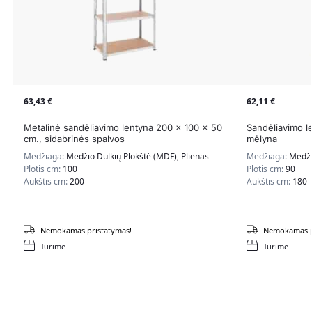
63,43
€
62,11
€
Metalinė sandėliavimo lentyna 200 x 100 x 50
Sandėliavimo l
cm., sidabrinės spalvos
mėlyna
Medžiaga:
Medžio Dulkių Plokštė (MDF), Plienas
Medžiaga:
Medži
Plotis cm:
100
Plotis cm:
90
Aukštis cm:
200
Aukštis cm:
180
Nemokamas pristatymas!
Nemokamas p
Turime
Turime