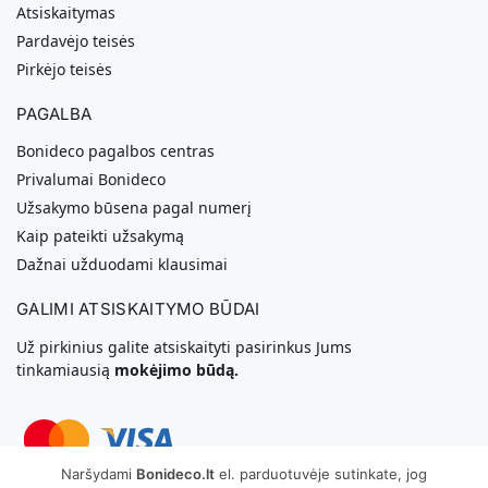
Atsiskaitymas
Pardavėjo teisės
Pirkėjo teisės
PAGALBA
Bonideco pagalbos centras
Privalumai Bonideco
Užsakymo būsena pagal numerį
Kaip pateikti užsakymą
Dažnai užduodami klausimai
GALIMI ATSISKAITYMO BŪDAI
Už pirkinius galite atsiskaityti pasirinkus Jums
tinkamiausią
mokėjimo būdą.
Naršydami
Bonideco.lt
el. parduotuvėje sutinkate, jog