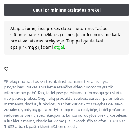
Atsiprašome, šios prekės dabar neturime. Tačiau
siūlome pateikti užklausą ir mes Jus informuosime kada
prekė vėl atsiras prekyboje. Taip pat galite tęsti
apsipirkimą grįždami
atgal
.
*Prekių nuotraukos skirtos tik iliustraciniams tikslams ir yra
pavyzdinės. Prekės aprašyme esančios video nuorodos yra tik
informacinio pobūdžio, todėl jose pateikiama informacija gali skirtis
nuo pačios prekės. Originalių produktų spalvos, užrašai, parametrai,
matmenys, dydžiai, funkcijos, ir/ar bet kurios kitos savybės dėl savo
vizualinių ypatybių gali atrodyti kitaip negu realybėje, todėl prašome
vadovautis prekių specifikacijomis, kurios nurodytos prekių kortelėse.
Kilus klausimams, visada laukiame Jūsų skambučio telefonu +370 632
51053 arba el. paštu klientai@bonideco.lt.