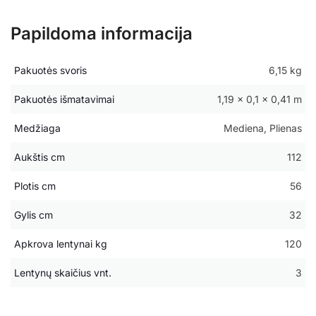
Papildoma informacija
Pakuotės svoris
6,15 kg
Pakuotės išmatavimai
1,19 × 0,1 × 0,41 m
Medžiaga
Mediena, Plienas
Aukštis cm
112
Plotis cm
56
Gylis cm
32
Apkrova lentynai kg
120
Lentynų skaičius vnt.
3