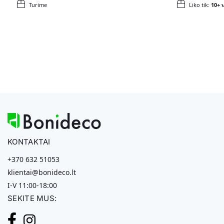
Turime
Liko tik:
10+ v
KONTAKTAI
+370 632 51053
klientai@bonideco.lt
I-V 11:00-18:00
SEKITE MUS: