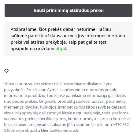
Atsiprašome, šios prekės dabar neturime. Tačiau
siūlome pateikti užklausą ir mes Jus informuosime kada
prekė vėl atsiras prekyboje. Taip pat galite tęsti
apsipirkimą grįždami
atgal
.
*Prekių nuotraukos skirtos tik iliustraciniams tikslams ir yra
pavyzdinės. Prekės aprašyme esančios video nuorodos yra tik
informacinio pobūdžio, todėl jose pateikiama informacija gali skirtis
nuo pačios prekės. Originalių produktų spalvos, užrašai, parametrai,
matmenys, dydžiai, funkcijos, ir/ar bet kurios kitos savybės dėl savo
vizualinių ypatybių gali atrodyti kitaip negu realybėje, todėl prašome
vadovautis prekių specifikacijomis, kurios nurodytos prekių kortelėse.
Kilus klausimams, visada laukiame Jūsų skambučio telefonu +370 632
51053 arba el. paštu klientai@bonideco.lt.