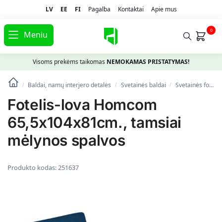
LV
EE
FI
Pagalba
Kontaktai
Apie mus
0
Meniu
Visoms prekėms taikomas
NEMOKAMAS PRISTATYMAS!
Baldai, namų interjero detalės
Svetainės baldai
Svetainės foteliai
/
/
/
Fotelis-lova Homcom
65,5x104x81cm., tamsiai
mėlynos spalvos
Produkto kodas:
251637