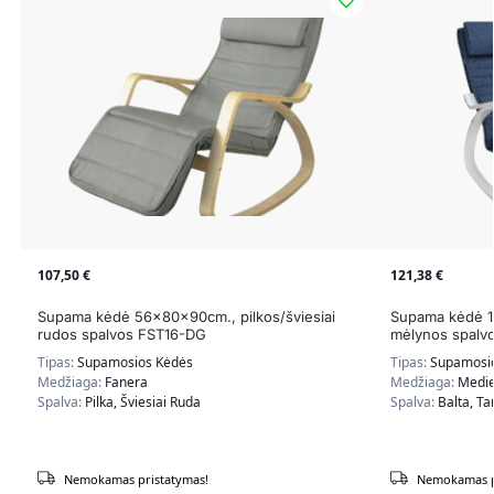
107,50
€
121,38
€
Supama kėdė 56x80x90cm., pilkos/šviesiai
Supama kėdė 12
rudos spalvos FST16-DG
mėlynos spalv
Tipas:
Supamosios Kėdės
Tipas:
Supamosi
Medžiaga:
Fanera
Medžiaga:
Medien
Spalva:
Pilka, Šviesiai Ruda
Spalva:
Balta, T
Nemokamas pristatymas!
Nemokamas p