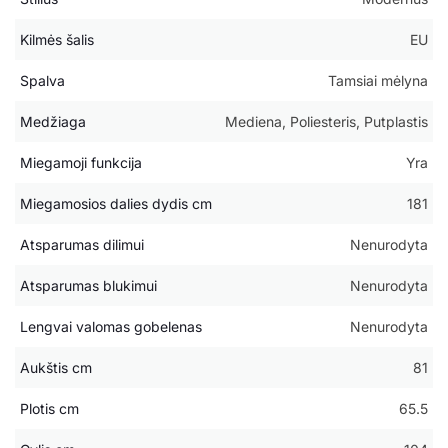
Kilmės šalis
EU
Spalva
Tamsiai mėlyna
Medžiaga
Mediena, Poliesteris, Putplastis
Miegamoji funkcija
Yra
Miegamosios dalies dydis cm
181
Atsparumas dilimui
Nenurodyta
Atsparumas blukimui
Nenurodyta
Lengvai valomas gobelenas
Nenurodyta
Aukštis cm
81
Plotis cm
65.5