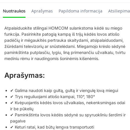
Nuotraukos
Aprašymas
Papildoma informacija
Atsiliepima
Atpalaiduokite stilingai HOMCOM sulankstoma kėdė su miego
funkcija. Pasirinkite patogią kampą iš trijų kėdės lovos atlošo
padėčių ir mėgaukitės pertrauka skaitydami, atsipalaiduodami,
žiūrėdami televizorių ar snūstelėdami. Miegamojo krėslo sėdynė
paminkštinta putplasčiu, lygiu, liną primenančiu užvalkalu, tvirtu
mediniu rėmu ir naudingomis šoninėmis kišenėmis.
Aprašymas:
✔ Galima naudoti kaip gultą, gultą ir viengulę lovą miegui
✔ Trys reguliuojami atlošo kampai, 110°, 180°
✔ Kvėpuojantis kėdės lovos užvalkalas, nekenksmingas odai
ir be pūkelių
✔ Paminkštinta lovos kėdės sėdynė su spyruokliniu šerdimi ir
pagalve
✔ Keturi ratai, kad būtų lengva transportuoti