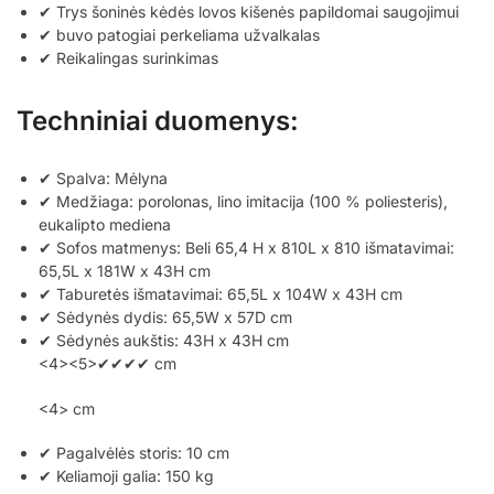
✔ Trys šoninės kėdės lovos kišenės papildomai saugojimui
✔ buvo patogiai perkeliama užvalkalas
✔ Reikalingas surinkimas
Techniniai duomenys:
✔ Spalva: Mėlyna
✔ Medžiaga: porolonas, lino imitacija (100 % poliesteris),
eukalipto mediena
✔ Sofos matmenys: Beli 65,4 H x 810L x 810 išmatavimai:
65,5L x 181W x 43H cm
✔ Taburetės išmatavimai: 65,5L x 104W x 43H cm
✔ Sėdynės dydis: 65,5W x 57D cm
✔ Sėdynės aukštis: 43H x 43H cm
<4><5>✔✔✔✔‎‎‎ cm
<4> cm
✔ Pagalvėlės storis: 10 cm
✔ Keliamoji galia: 150 kg