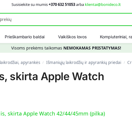
Susisiekite su mumis
+370 632 51053
arba
klientai@bonideco.lt
Ieškot
Prieškambario baldai
Vaikiškos lovos
Kompiuteriniai, ra
Visoms prekėms taikomas
NEMOKAMAS PRISTATYMAS!
laikrodžiai, apyrankės
Išmaniųjų laikrodžių ir apyrankių priedai
Cro
/
/
s, skirta Apple Watch