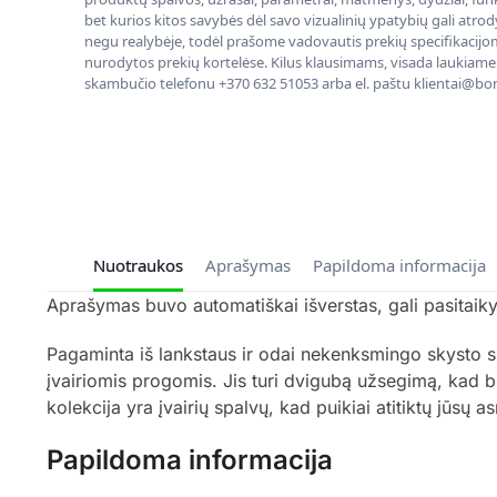
bet kurios kitos savybės dėl savo vizualinių ypatybių gali atrody
negu realybėje, todėl prašome vadovautis prekių specifikacijom
nurodytos prekių kortelėse. Kilus klausimams, visada laukiame
skambučio telefonu +370 632 51053 arba el. paštu klientai@bon
Nuotraukos
Aprašymas
Papildoma informacija
Aprašymas buvo automatiškai išverstas, gali pasitaikyt
Pagaminta iš lankstaus ir odai nekenksmingo skysto s
įvairiomis progomis. Jis turi dvigubą užsegimą, kad bū
kolekcija yra įvairių spalvų, kad puikiai atitiktų jūsų as
Papildoma informacija