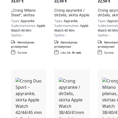
33,07
€
22,50
€
22,50
€
„Crong Milano
Crong apyrankė /
Crong apyr
Steel“, skirtas
dirželis, skirta Apple
dirželis, sk
„Apple Watch“
Watch 38/40/41mm
Watch 38/
Tipas:
Apyrankė
Tipas:
Apyrankė
Tipas:
Apyran
42/44/45 mm
(mėtinė žalia)
(mėlyna)
Suderinamumas:
Apple
Suderinamumas:
Apple
Suderinamum
(sidabras)
Watch 44 Mm
Watch 40 Mm
Watch 40 Mm
Spalva:
-
Spalva:
-
Spalva:
-
Nemokamas
Nemokamas
Nemokam
pristatymas!
pristatymas!
pristatymas!
Turime
Liko tik:
5+ vnt.
Turime