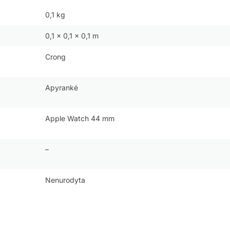
0,1 kg
0,1 × 0,1 × 0,1 m
Crong
Apyrankė
Apple Watch 44 mm
–
Nenurodyta