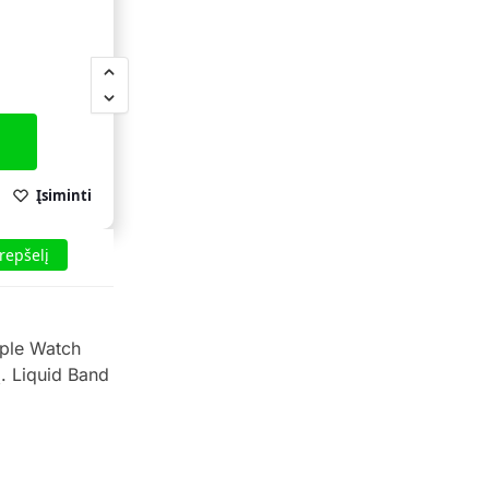
Įsiminti
krepšelį
pple Watch
ą. Liquid Band