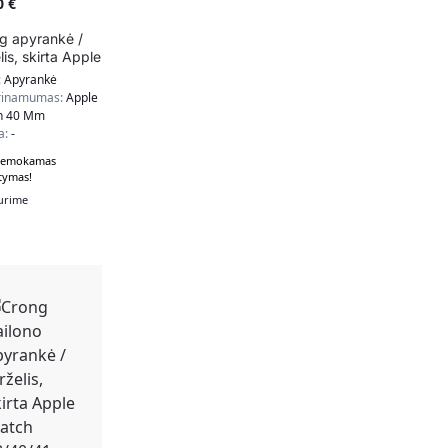
0
€
g apyrankė /
lis, skirta Apple
ch 38/40/41mm
:
Apyrankė
tona)
rinamumas:
Apple
h 40 Mm
a:
-
emokamas
tymas!
urime