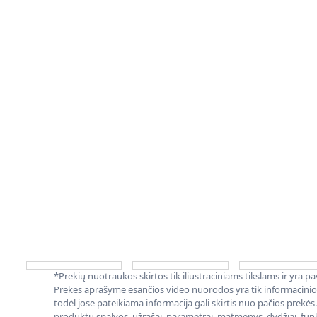
*Prekių nuotraukos skirtos tik iliustraciniams tikslams ir yra p
Prekės aprašyme esančios video nuorodos yra tik informacini
todėl jose pateikiama informacija gali skirtis nuo pačios prekės.
produktų spalvos, užrašai, parametrai, matmenys, dydžiai, funkc