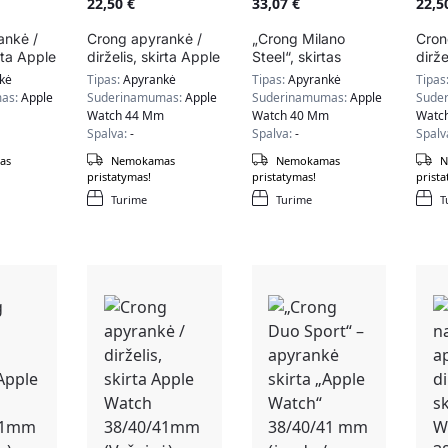
22,50
€
33,07
€
22,5
ankė /
Crong apyrankė /
„Crong Milano
Cron
irta Apple
dirželis, skirta Apple
Steel“, skirtas
dirže
40/41mm
Watch 42/44/45mm
„Apple Watch“
Wat
kė
Tipas:
Apyrankė
Tipas:
Apyrankė
Tipas
(žalia)
38/40/41 mm
(gel
as:
Apple
Suderinamumas:
Apple
Suderinamumas:
Apple
Sude
(sidabras)
Watch 44 Mm
Watch 40 Mm
Watc
Spalva:
-
Spalva:
-
Spalv
as
Nemokamas
Nemokamas
N
pristatymas!
pristatymas!
prista
Turime
Turime
T