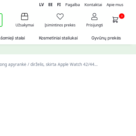
LV
EE
FI
Pagalba
Kontaktai
Apie mus
i
0
Užsakymai
Įsimintinos prekės
Prisijungti
šomieji stalai
Kosmetiniai staliukai
Gyvūnų prekės
ng apyrankė / dirželis, skirta Apple Watch 42/44/45mm (pilka)