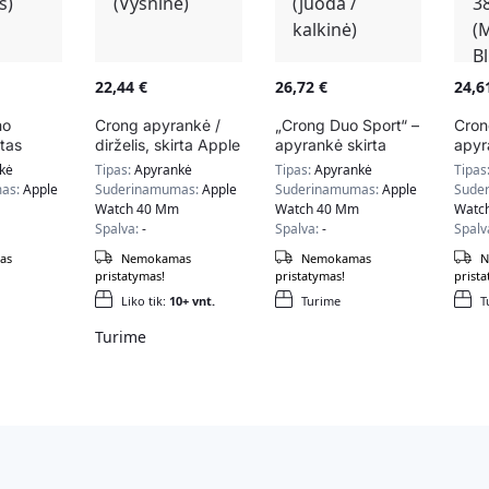
22,44
€
26,72
€
24,6
no
Crong apyrankė /
„Crong Duo Sport“ –
Cron
rtas
dirželis, skirta Apple
apyrankė skirta
apyra
h
Watch 38/40/41mm
„Apple Watch“
skir
kė
Tipas:
Apyrankė
Tipas:
Apyrankė
Tipas
m
(Vyšninė)
38/40/41 mm (juoda
38/
as:
Apple
Suderinamumas:
Apple
Suderinamumas:
Apple
Sude
/ kalkinė)
(Mid
Watch 40 Mm
Watch 40 Mm
Watc
Spalva:
-
Spalva:
-
Spalv
as
Nemokamas
Nemokamas
N
pristatymas!
pristatymas!
prista
Liko tik:
10+ vnt.
Turime
T
Turime