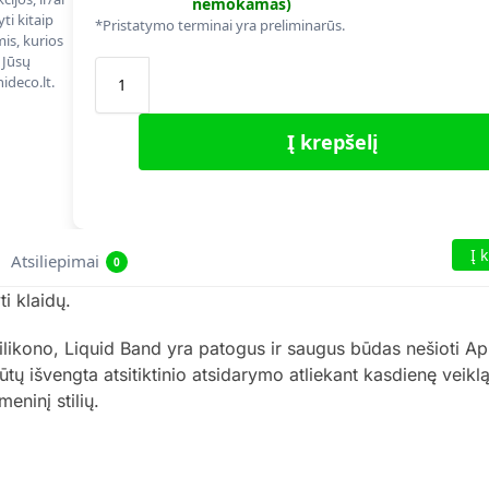
nemokamas)
ti kitaip
*Pristatymo terminai yra preliminarūs.
is, kurios
 Jūsų
ideco.lt.
Į krepšelį
Į 
Atsiliepimai
0
i klaidų.
ilikono, Liquid Band yra patogus ir saugus būdas nešioti A
tų išvengta atsitiktinio atsidarymo atliekant kasdienę veikl
meninį stilių.