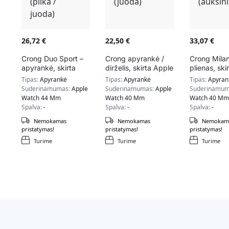
26,72
€
22,50
€
33,07
€
Crong Duo Sport –
Crong apyrankė /
Crong Mila
apyrankė, skirta
dirželis, skirta Apple
plienas, ski
Apple Watch
Watch 38/40/41mm
Apple Watc
Tipas:
Apyrankė
Tipas:
Apyrankė
Tipas:
Apyran
42/44/45 mm (pilka
(juoda)
38/40/41m
Suderinamumas:
Apple
Suderinamumas:
Apple
Suderinamum
/ juoda)
(auksinis)
Watch 44 Mm
Watch 40 Mm
Watch 40 Mm
Spalva:
-
Spalva:
-
Spalva:
-
Nemokamas
Nemokamas
Nemokam
pristatymas!
pristatymas!
pristatymas!
Turime
Turime
Turime