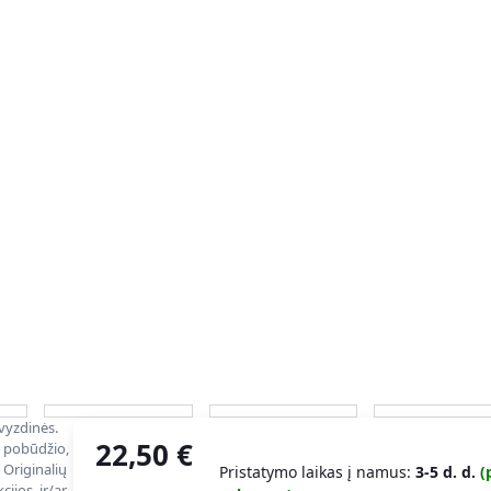
avyzdinės.
22,50
€
o pobūdžio,
 Originalių
Pristatymo laikas į namus:
3-5 d. d.
(
ijos, ir/ar