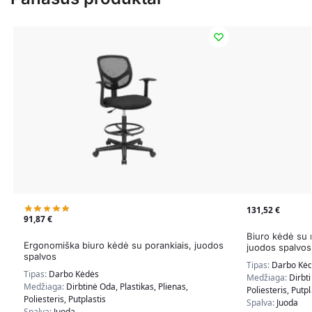
131,52
€
91,87
€
Biuro kėdė su r
Ergonomiška biuro kėdė su porankiais, juodos
juodos spalvos
spalvos
Tipas:
Darbo Kė
Tipas:
Darbo Kėdės
Medžiaga:
Dirbti
Medžiaga:
Dirbtinė Oda, Plastikas, Plienas,
Poliesteris, Putpl
Poliesteris, Putplastis
Spalva:
Juoda
Spalva:
Juoda