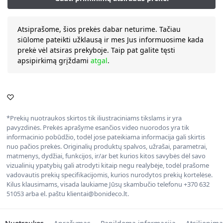
Atsiprašome, šios prekės dabar neturime. Tačiau
siūlome pateikti užklausą ir mes Jus informuosime kada
prekė vėl atsiras prekyboje. Taip pat galite tęsti
apsipirkimą grįždami
atgal
.
*Prekių nuotraukos skirtos tik iliustraciniams tikslams ir yra
pavyzdinės. Prekės aprašyme esančios video nuorodos yra tik
informacinio pobūdžio, todėl jose pateikiama informacija gali skirtis
nuo pačios prekės. Originalių produktų spalvos, užrašai, parametrai,
matmenys, dydžiai, funkcijos, ir/ar bet kurios kitos savybės dėl savo
vizualinių ypatybių gali atrodyti kitaip negu realybėje, todėl prašome
vadovautis prekių specifikacijomis, kurios nurodytos prekių kortelėse.
Kilus klausimams, visada laukiame Jūsų skambučio telefonu +370 632
51053 arba el. paštu klientai@bonideco.lt.