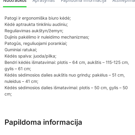
Nuotraukos
Aprašymas
Papildoma informacija
Atsiliepima
Patogi ir ergonomiška biuro kėdė;
Kėdė aptraukta tinkliniu audiniu;
Reguliavimas aukštyn/žemyn;
Dujinis pakėlimo ir nuleidimo mechanizmas;
Patogūs, reguliuojami porankiai;
Guminiai ratukai;
Kėdės spalva: juoda/pilka;
Bendri kėdės išmatavimai: plotis – 64 cm, aukštis – 115-125 cm,
gylis – 61 cm;
Kėdės sėdimosios dalies aukštis nuo grindų: pakėlus – 51 cm,
nuleidus – 41 cm;
Kėdės sėdimosios dalies išmatavimai: plotis – 50 cm, gylis – 50
cm;
Papildoma informacija