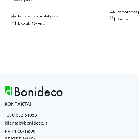
Nemokamas p
Nemokamas pristatymas!
Turime
Liko tik:
10+ vnt.
KONTAKTAI
+370 632 51053
klientai@bonideco.lt
I-V 11:00-18:00