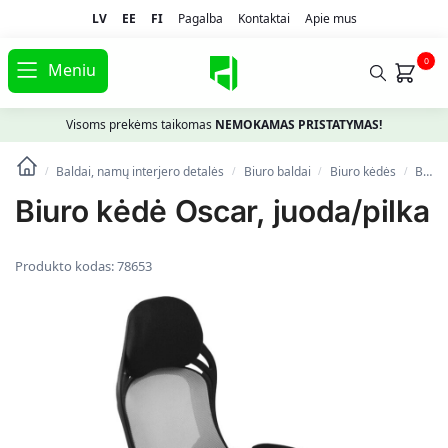
LV
EE
FI
Pagalba
Kontaktai
Apie mus
0
Meniu
Visoms prekėms taikomas
NEMOKAMAS PRISTATYMAS!
Baldai, namų interjero detalės
Biuro baldai
Biuro kėdės
Biuro kėdė Oscar, juoda/pilka
/
/
/
/
Biuro kėdė Oscar, juoda/pilka
Produkto kodas:
78653