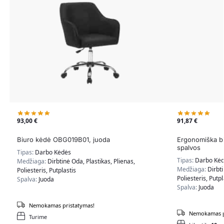
93,00
€
91,87
€
Biuro kėdė OBG019B01, juoda
Ergonomiška bi
spalvos
Tipas:
Darbo Kėdės
Tipas:
Darbo Kė
Medžiaga:
Dirbtinė Oda, Plastikas, Plienas,
Medžiaga:
Dirbti
Poliesteris, Putplastis
Poliesteris, Putpl
Spalva:
Juoda
Spalva:
Juoda
Nemokamas pristatymas!
Nemokamas p
Turime