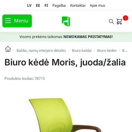
LV
EE
FI
Pagalba
Kontaktai
Apie mus
0
Meniu
Visoms prekėms taikomas
NEMOKAMAS PRISTATYMAS!
Baldai, namų interjero detalės
Biuro baldai
Biuro kėdės
Biuro kėdė Moris, juoda/žalia
/
/
/
/
Biuro kėdė Moris, juoda/žalia
Produkto kodas:
78715