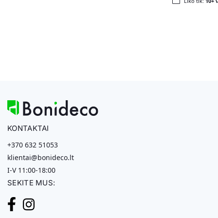
Liko tik:
10+ v
KONTAKTAI
+370 632 51053
klientai@bonideco.lt
I-V 11:00-18:00
SEKITE MUS: