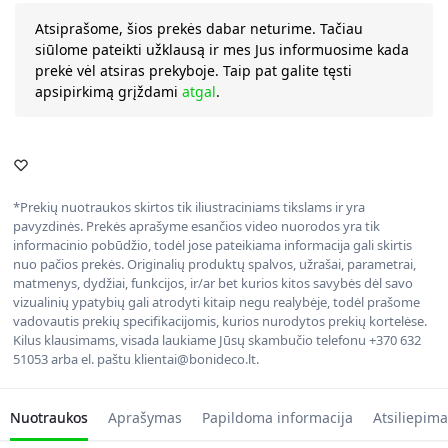
Atsiprašome, šios prekės dabar neturime. Tačiau
siūlome pateikti užklausą ir mes Jus informuosime kada
prekė vėl atsiras prekyboje. Taip pat galite tęsti
apsipirkimą grįždami
atgal
.
*Prekių nuotraukos skirtos tik iliustraciniams tikslams ir yra
pavyzdinės. Prekės aprašyme esančios video nuorodos yra tik
informacinio pobūdžio, todėl jose pateikiama informacija gali skirtis
nuo pačios prekės. Originalių produktų spalvos, užrašai, parametrai,
matmenys, dydžiai, funkcijos, ir/ar bet kurios kitos savybės dėl savo
vizualinių ypatybių gali atrodyti kitaip negu realybėje, todėl prašome
vadovautis prekių specifikacijomis, kurios nurodytos prekių kortelėse.
Kilus klausimams, visada laukiame Jūsų skambučio telefonu +370 632
51053 arba el. paštu klientai@bonideco.lt.
Nuotraukos
Aprašymas
Papildoma informacija
Atsiliepima