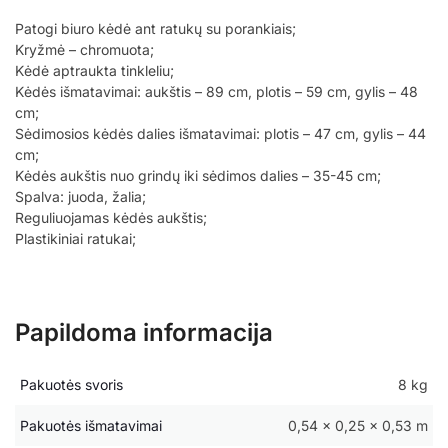
Patogi biuro kėdė ant ratukų su porankiais;
Kryžmė – chromuota;
Kėdė aptraukta tinkleliu;
Kėdės išmatavimai: aukštis – 89 cm, plotis – 59 cm, gylis – 48
cm;
Sėdimosios kėdės dalies išmatavimai: plotis – 47 cm, gylis – 44
cm;
Kėdės aukštis nuo grindų iki sėdimos dalies – 35-45 cm;
Spalva: juoda, žalia;
Reguliuojamas kėdės aukštis;
Plastikiniai ratukai;
Papildoma informacija
Pakuotės svoris
8 kg
Pakuotės išmatavimai
0,54 × 0,25 × 0,53 m