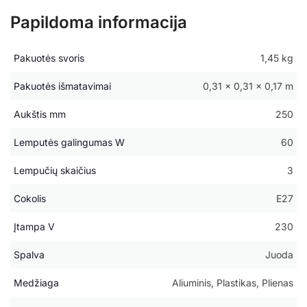
Papildoma informacija
Pakuotės svoris
1,45 kg
Pakuotės išmatavimai
0,31 × 0,31 × 0,17 m
Aukštis mm
250
Lemputės galingumas W
60
Lempučių skaičius
3
Cokolis
E27
Įtampa V
230
Spalva
Juoda
Medžiaga
Aliuminis, Plastikas, Plienas