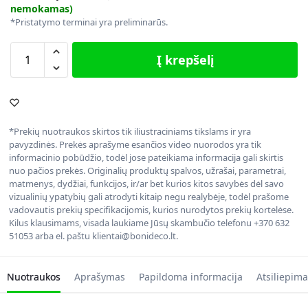
nemokamas)
*Pristatymo terminai yra preliminarūs.
Į krepšelį
*Prekių nuotraukos skirtos tik iliustraciniams tikslams ir yra
pavyzdinės. Prekės aprašyme esančios video nuorodos yra tik
informacinio pobūdžio, todėl jose pateikiama informacija gali skirtis
nuo pačios prekės. Originalių produktų spalvos, užrašai, parametrai,
matmenys, dydžiai, funkcijos, ir/ar bet kurios kitos savybės dėl savo
vizualinių ypatybių gali atrodyti kitaip negu realybėje, todėl prašome
vadovautis prekių specifikacijomis, kurios nurodytos prekių kortelėse.
Kilus klausimams, visada laukiame Jūsų skambučio telefonu +370 632
51053 arba el. paštu klientai@bonideco.lt.
Nuotraukos
Aprašymas
Papildoma informacija
Atsiliepima