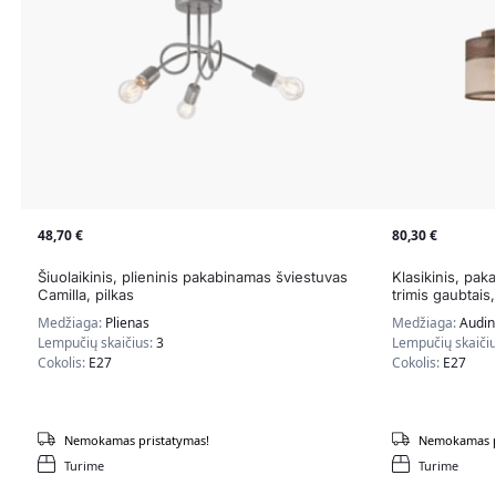
48,70
€
80,30
€
Šiuolaikinis, plieninis pakabinamas šviestuvas
Klasikinis, pa
Camilla, pilkas
trimis gaubtais
Medžiaga:
Plienas
Medžiaga:
Audin
Lempučių skaičius:
3
Lempučių skaiči
Cokolis:
E27
Cokolis:
E27
Nemokamas pristatymas!
Nemokamas p
Turime
Turime