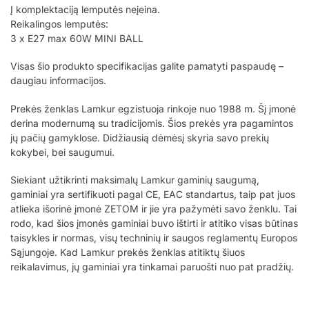
Į komplektaciją lemputės neįeina.
Reikalingos lemputės:
3 x E27 max 60W MINI BALL
Visas šio produkto specifikacijas galite pamatyti paspaudę –
daugiau informacijos.
Prekės ženklas Lamkur egzistuoja rinkoje nuo 1988 m. Šį įmonė
derina modernumą su tradicijomis. Šios prekės yra pagamintos
jų pačių gamyklose. Didžiausią dėmėsį skyria savo prekių
kokybei, bei saugumui.
Siekiant užtikrinti maksimalų Lamkur gaminių saugumą,
gaminiai yra sertifikuoti pagal CE, EAC standartus, taip pat juos
atlieka išorinė įmonė ZETOM ir jie yra pažymėti savo ženklu. Tai
rodo, kad šios įmonės gaminiai buvo ištirti ir atitiko visas būtinas
taisykles ir normas, visų techninių ir saugos reglamentų Europos
Sąjungoje. Kad Lamkur prekės ženklas atitiktų šiuos
reikalavimus, jų gaminiai yra tinkamai paruošti nuo pat pradžių.