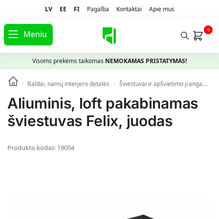
LV
EE
FI
Pagalba
Kontaktai
Apie mus
0
Meniu
Visoms prekėms taikomas
NEMOKAMAS PRISTATYMAS!
Baldai, namų interjero detalės
Šviestuvai ir apšvietimo įranga
Lu
/
/
Aliuminis, loft pakabinamas
šviestuvas Felix, juodas
Produkto kodas:
19054