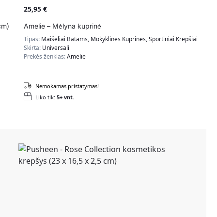
25,95
€
cm)
Amelie – Mėlyna kuprinė
Tipas:
Maišeliai Batams, Mokyklinės Kuprinės, Sportiniai Krepšiai
Skirta:
Universali
Prekės ženklas:
Amelie
Nemokamas pristatymas!
Liko tik:
5+ vnt.