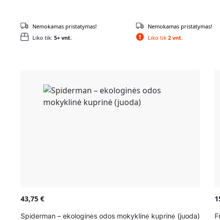
Nemokamas pristatymas!
Nemokamas pristatymas!
Liko tik:
5+ vnt.
Liko tik
2 vnt.
43,75
€
1
Spiderman – ekologinės odos mokyklinė kuprinė (juoda)
F