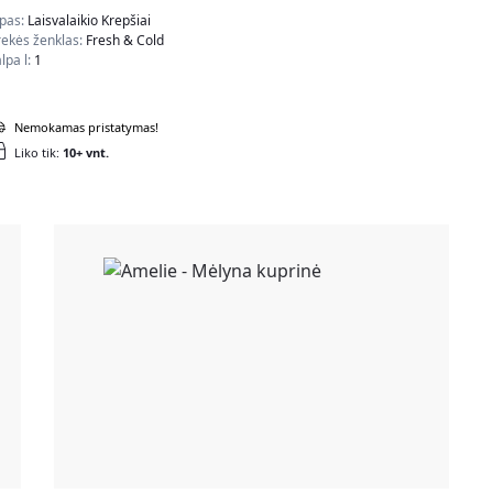
ipas:
Laisvalaikio Krepšiai
rekės ženklas:
Fresh & Cold
lpa l:
1
Nemokamas pristatymas!
Liko tik:
10+ vnt.