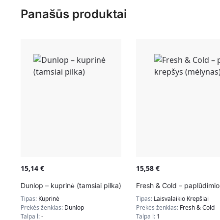
Panašūs produktai
15,14
€
15,58
€
Dunlop – kuprinė (tamsiai pilka)
Fresh & Cold – paplūdimio
Tipas:
Kuprinė
Tipas:
Laisvalaikio Krepšiai
Prekės ženklas:
Dunlop
Prekės ženklas:
Fresh & Cold
Talpa l:
-
Talpa l:
1