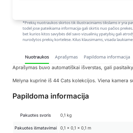
*Prekių nuotraukos skirtos tik iliustraciniams tikslams ir yra
todėl jose pateikiama informacija gali skirtis nuo pačios prekės
bet kurios kitos savybės dėl savo vizualinių ypatybių gali atrod
nurodytos prekių kortelėse. Kilus klausimams, visada laukiame
Nuotraukos
Aprašymas
Papildoma informacija
Aprašymas buvo automatiškai išverstas, gali pasitaikyt
Mėlyna kuprinė iš 44 Cats kolekcijos. Viena kamera s
Papildoma informacija
Pakuotės svoris
0,1 kg
Pakuotės išmatavimai
0,1 × 0,1 × 0,1 m