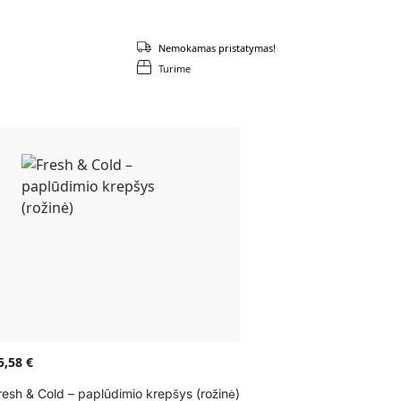
Nemokamas pristatymas!
Turime
5,58
€
resh & Cold – paplūdimio krepšys (rožinė)