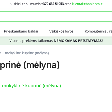
Susisiekite su mumis
+370 632 51053
arba
klientai@bonideco.lt
Ieškot
Prieškambario baldai
Vaikiškos lovos
Kompiuteriniai, ra
Visoms prekėms taikomas
NEMOKAMAS PRISTATYMAS!
s – mokyklinė kuprinė (mėlyna)
prinė (mėlyna)