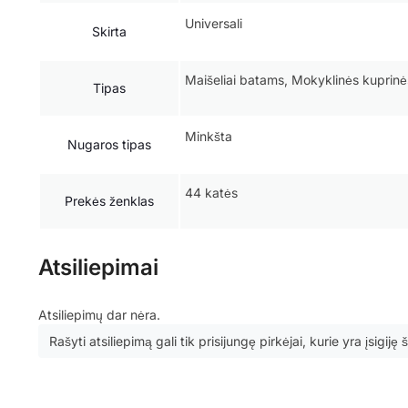
Universali
Skirta
Maišeliai batams, Mokyklinės kuprinės
Tipas
Minkšta
Nugaros tipas
44 katės
Prekės ženklas
Atsiliepimai
Atsiliepimų dar nėra.
Rašyti atsiliepimą gali tik prisijungę pirkėjai, kurie yra įsigiję