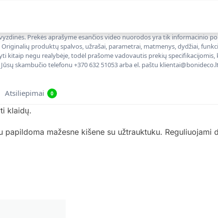
 pavyzdinės. Prekės aprašyme esančios video nuorodos yra tik informacinio p
. Originalių produktų spalvos, užrašai, parametrai, matmenys, dydžiai, funkcij
yti kitaip negu realybėje, todėl prašome vadovautis prekių specifikacijomis, 
 Jūsų skambučio telefonu +370 632 51053 arba el. paštu klientai@bonideco.lt
Atsiliepimai
0
i klaidų.
u papildoma mažesne kišene su užtrauktuku. Reguliuojami di