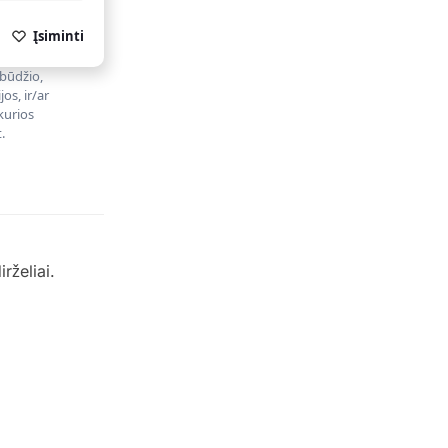
Įsiminti
obūdžio,
os, ir/ar
kurios
.
rželiai.