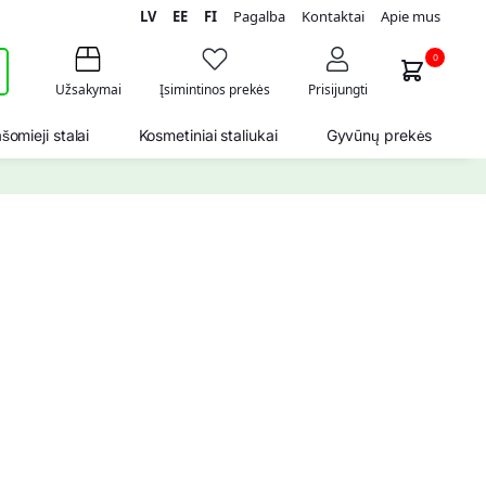
LV
EE
FI
Pagalba
Kontaktai
Apie mus
i
0
Užsakymai
Įsimintinos prekės
Prisijungti
šomieji stalai
Kosmetiniai staliukai
Gyvūnų prekės