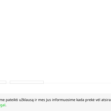
me pateikti užklausą ir mes Jus informuosime kada prekė vėl atsira
tgal
.