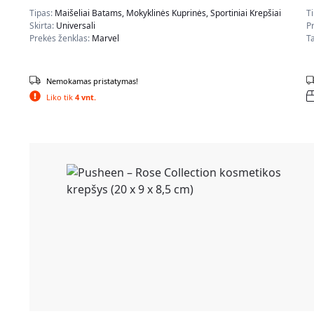
Tipas:
Maišeliai Batams, Mokyklinės Kuprinės, Sportiniai Krepšiai
T
Skirta:
Universali
P
Prekės ženklas:
Marvel
Ta
Nemokamas pristatymas!
Liko tik
4 vnt.