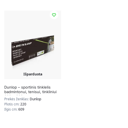
Išparduota
Dunlop – sportinis tinklelis
badmintonui, tenisui, tinkliniui
609 x 220 cm
Prekės ženklas:
Dunlop
Plotis cm:
220
Ilgis cm:
609