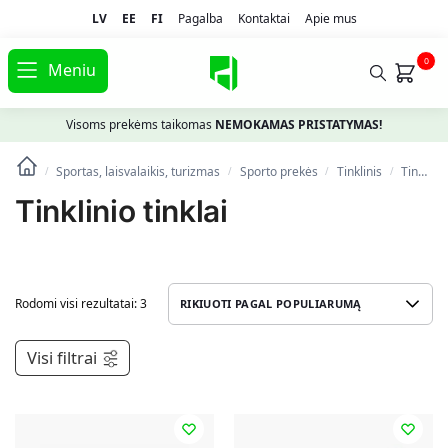
LV
EE
FI
Pagalba
Kontaktai
Apie mus
0
Meniu
Visoms prekėms taikomas
NEMOKAMAS PRISTATYMAS!
Sportas, laisvalaikis, turizmas
Spоrto prekės
Tinklinis
Tinklinio tinklai
/
/
/
/
Tinklinio tinklai
Rodomi visi rezultatai: 3
Visi filtrai