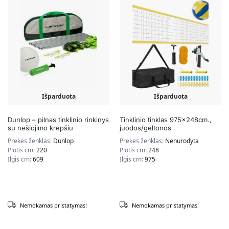
Išparduota
Išparduota
Dunlop – pilnas tinklinio rinkinys
Tinklinio tinklas 975x248cm.,
su nešiojimo krepšiu
juodos/geltonos
Prekės ženklas:
Dunlop
Prekės ženklas:
Nenurodyta
Plotis cm:
220
Plotis cm:
248
Ilgis cm:
609
Ilgis cm:
975
Nemokamas pristatymas!
Nemokamas pristatymas!