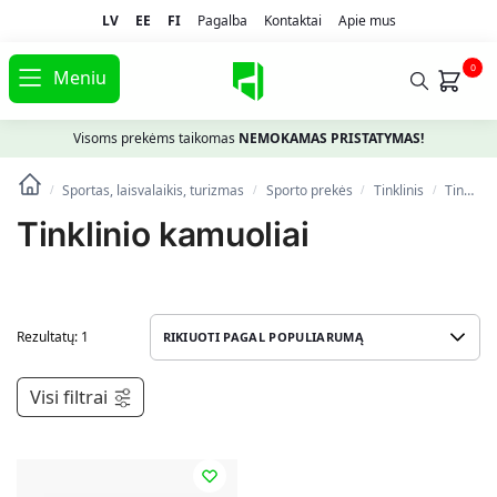
LV
EE
FI
Pagalba
Kontaktai
Apie mus
0
Meniu
Visoms prekėms taikomas
NEMOKAMAS PRISTATYMAS!
Sportas, laisvalaikis, turizmas
Spоrto prekės
Tinklinis
Tinklinio kamuoliai
/
/
/
/
Tinklinio kamuoliai
Rezultatų: 1
Visi filtrai