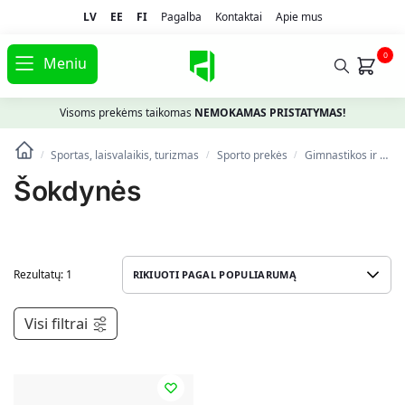
LV
EE
FI
Pagalba
Kontaktai
Apie mus
0
Meniu
Visoms prekėms taikomas
NEMOKAMAS PRISTATYMAS!
Sportas, laisvalaikis, turizmas
Spоrto prekės
Gimnastikos ir fitneso prekės
/
/
/
Šokdynės
Rezultatų: 1
Visi filtrai