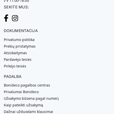
I-V 11:00-18:00
SEKITE MUS:
DOKUMENTACIJA
Privatumo politika
Prekių pristatymas
Atsiskaitymas
Pardavėjo teisės
Pirkėjo teisės
PAGALBA
Bonideco pagalbos centras
Privalumai Bonideco
Užsakymo būsena pagal numerį
Kaip pateikti užsakymą
Dažnai užduodami klausimai