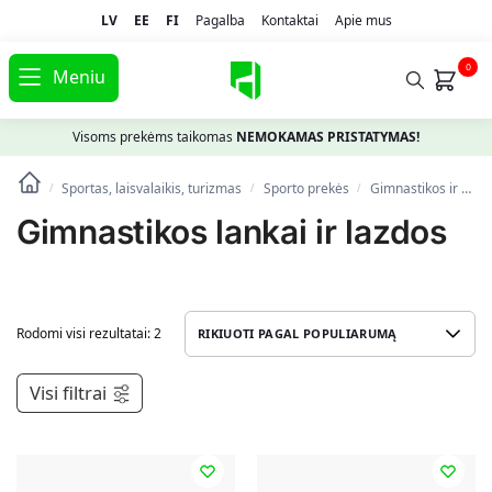
LV
EE
FI
Pagalba
Kontaktai
Apie mus
0
Meniu
Visoms prekėms taikomas
NEMOKAMAS PRISTATYMAS!
Sportas, laisvalaikis, turizmas
Spоrto prekės
Gimnastikos ir fitneso prekės
/
/
/
Gimnastikos lankai ir lazdos
Rodomi visi rezultatai: 2
Visi filtrai