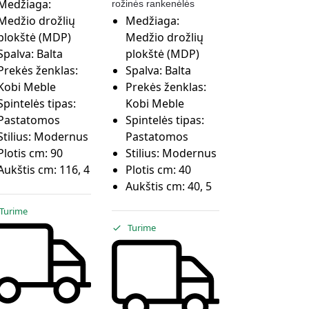
Medžiaga:
rožinės rankenėlės
Medžio drožlių
Medžiaga:
plokštė (MDP)
Medžio drožlių
Spalva:
Balta
plokštė (MDP)
Prekės ženklas:
Spalva:
Balta
Kobi Meble
Prekės ženklas:
Spintelės tipas:
Kobi Meble
Pastatomos
Spintelės tipas:
Stilius:
Modernus
Pastatomos
Plotis cm:
90
Stilius:
Modernus
Aukštis cm:
116, 4
Plotis cm:
40
Aukštis cm:
40, 5
Turime
Turime