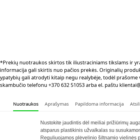
*Prekių nuotraukos skirtos tik iliustraciniams tikslams ir
informacija gali skirtis nuo pačios prekės. Originalių produ
ypatybių gali atrodyti kitaip negu realybėje, todėl prašome
skambučio telefonu +370 632 51053 arba el. paštu klientai@
Nuotraukos
Aprašymas
Papildoma informacija
Atsi
Nustokite jaudintis dėl meiliai prižiūrimų a
atsparus plastikinis užvalkalas su susukamom
Reguliuojamos plėvelinio šiltnamio vielinės pl