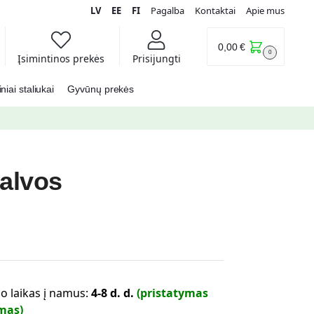
LV
EE
FI
Pagalba
Kontaktai
Apie mus
0,00
€
0
Įsimintinos prekės
Prisijungti
iai staliukai
Gyvūnų prekės
alvos
o laikas į namus:
4-8 d. d.
(pristatymas
mas)