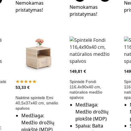
Nemokamas
Ne
Nemokamas
pristatymas!
pri
pristatymas!
149,81
€
14
telė
Spintelė Fondi
Spi
116,4x90x40 cm,
116
53,33
€
natūralios medžio
nat
spalvos
spa
Naktinė spintelė Emi
40,5x37x40 cm, smėlio
Medžiaga:
spalvos
Medžio drožlių
Medžiaga:
plokštė (MDP)
Medžio drožlių
Spalva:
Balta
:
plokštė (MDP)