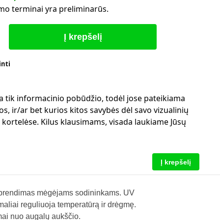
mo terminai yra preliminarūs.
Į krepšelį
inti
a tik informacinio pobūdžio, todėl jose pateikiama
s, ir/ar bet kurios kitos savybės dėl savo vizualinių
ų kortelėse. Kilus klausimams, visada laukiame Jūsų
Į krepšelį
us sprendimas mėgėjams sodininkams. UV
aliai reguliuoja temperatūrą ir drėgmę.
omai nuo augalų aukščio.