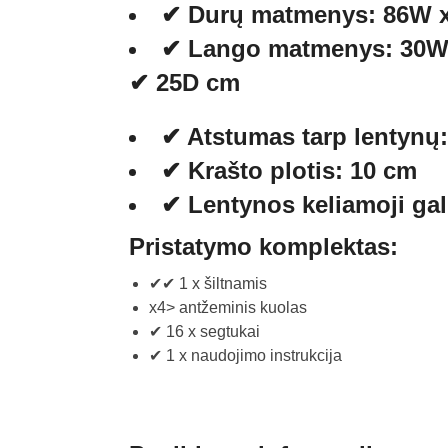
✔ Durų matmenys: 86W 
✔ Lango matmenys: 30W 
✔ 25D cm
✔ Atstumas tarp lentynų
✔ Krašto plotis: 10 cm
✔ Lentynos keliamoji gal
Pristatymo komplektas:
✔✔ 1 x šiltnamis
x4> antžeminis kuolas
✔ 16 x segtukai
✔ 1 x naudojimo instrukcija