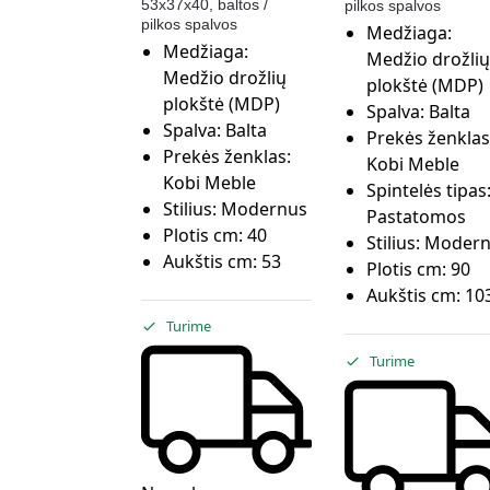
53x37x40, baltos /
pilkos spalvos
pilkos spalvos
Medžiaga:
Medžiaga:
Medžio drožlių
Medžio drožlių
plokštė (MDP)
plokštė (MDP)
Spalva:
Balta
Spalva:
Balta
Prekės ženklas
Prekės ženklas:
Kobi Meble
Kobi Meble
Spintelės tipas
Stilius:
Modernus
Pastatomos
Plotis cm:
40
Stilius:
Modern
Aukštis cm:
53
Plotis cm:
90
Aukštis cm:
103
Turime
Turime