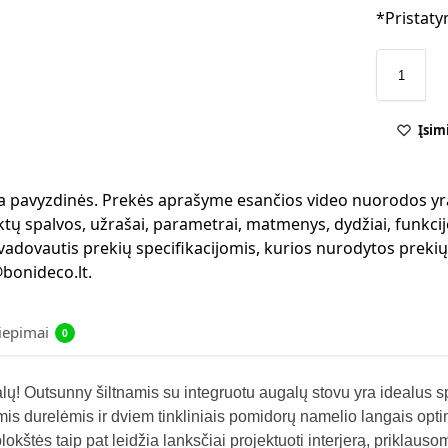
*Pristaty
Įsim
 yra pavyzdinės. Prekės aprašyme esančios video nuorodos yr
ktų spalvos, užrašai, parametrai, matmenys, dydžiai, funkcijo
 vadovautis prekių specifikacijomis, kurios nurodytos preki
bonideco.lt.
liepimai
0
ugalų! Outsunny šiltnamis su integruotu augalų stovu yra ideal
is durelėmis ir dviem tinkliniais pomidorų namelio langais optim
okštės taip pat leidžia lanksčiai projektuoti interjerą, priklaus