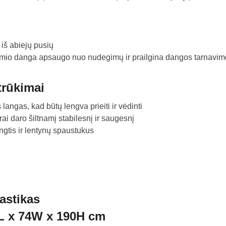
 iš abiejų pusių
namio danga apsaugo nuo nudegimų ir prailgina dangos tarnavim
trūkimai
langas, kad būtų lengva prieiti ir vėdinti
rai daro šiltnamį stabilesnį ir saugesnį
ngtis ir lentynų spaustukus
astikas
L x 74W x 190H cm