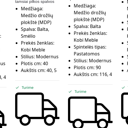
tamsiai pilkos spalvos
Medžiaga:
Medžiaga:
Medžio drožlių
Medžio drožlių
plokštė (MDP)
plokštė (MDP)
Spalva:
Balta
Spalva:
Balta,
Prekės ženklas:
:
Smėlio
Kobi Meble
Prekės ženklas:
Spintelės tipas:
:
Kobi Meble
Pastatomos
Stilius:
Modernus
Stilius:
Modernus
us
Plotis cm:
40
Plotis cm:
90
Aukštis cm:
40, 5
Aukštis cm:
116, 4
, 4
Turime
Turime