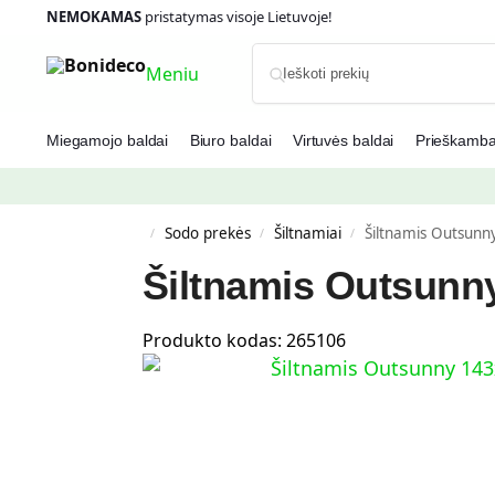
NEMOKAMAS
pristatymas visoje Lietuvoje!
Meniu
Miegamojo baldai
Biuro baldai
Virtuvės baldai
Prieškambar
Sodo prekės
Šiltnamiai
Šiltnamis Outsunn
/
/
/
Šiltnamis Outsunn
Produkto kodas:
265106