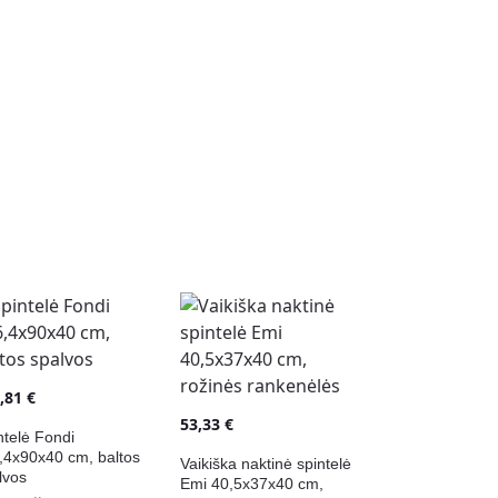
9,81
€
53,33
€
ntelė Fondi
,4x90x40 cm, baltos
Vaikiška naktinė spintelė
lvos
Emi 40,5x37x40 cm,