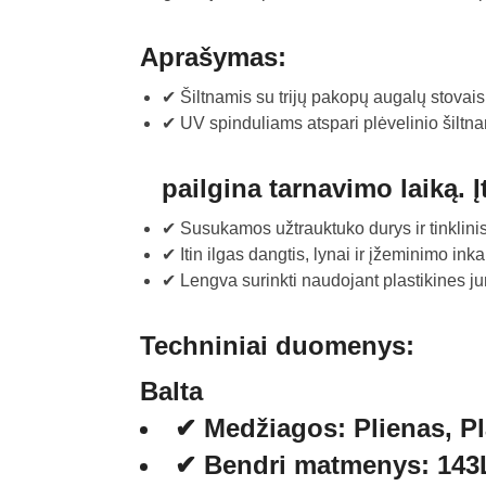
Aprašymas:
✔ Šiltnamis su trijų pakopų augalų stovais
✔ UV spinduliams atspari plėvelinio šilt
pailgina tarnavimo laiką. Į
✔ Susukamos užtrauktuko durys ir tinklinis 
✔ Itin ilgas dangtis, lynai ir įžeminimo inka
✔ Lengva surinkti naudojant plastikines ju
Techniniai duomenys:
Balta
✔ Medžiagos: Plienas, Pl
✔ Bendri matmenys: 143