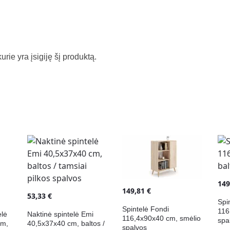
kurie yra įsigiję šį produktą.
14
149,81
€
53,33
€
Spi
Spintelė Fondi
116
elė
Naktinė spintelė Emi
116,4x90x40 cm, smėlio
spa
cm,
40,5x37x40 cm, baltos /
spalvos