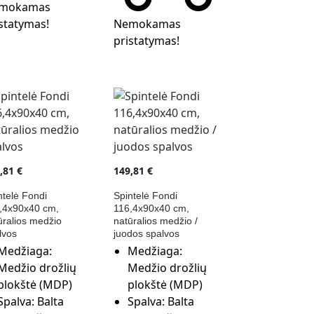
mokamas
statymas!
Nemokamas
pristatymas!
9,81
€
149,81
€
ntelė Fondi
Spintelė Fondi
,4x90x40 cm,
116,4x90x40 cm,
ūralios medžio
natūralios medžio /
lvos
juodos spalvos
Medžiaga:
Medžiaga:
Medžio drožlių
Medžio drožlių
plokštė (MDP)
plokštė (MDP)
Spalva:
Balta
Spalva:
Balta