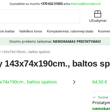
Susisiekite su mumis
+370 632 51053
arba
klientai@bonideco.lt
Ieškoti
Užsakymai
io baldai
Vaikiškos lovos
Kompiuteriniai, rašomieji stalai
Kosmetin
Visoms prekėms taikomas
NEMOKAMAS PRISTATYMAS!
y 143x74x190cm., baltos spalvos
y 143x74x190cm., baltos sp
64,50
€
Turime
Pristatym
nemoka