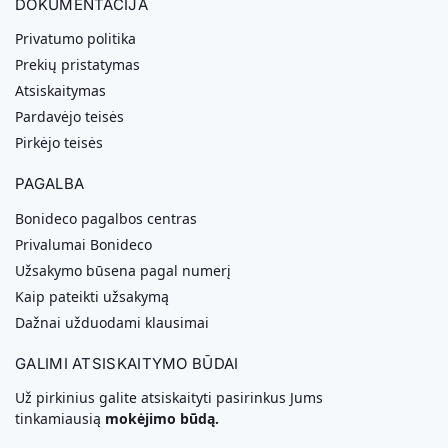
DOKUMENTACIJA
Privatumo politika
Prekių pristatymas
Atsiskaitymas
Pardavėjo teisės
Pirkėjo teisės
PAGALBA
Bonideco pagalbos centras
Privalumai Bonideco
Užsakymo būsena pagal numerį
Kaip pateikti užsakymą
Dažnai užduodami klausimai
GALIMI ATSISKAITYMO BŪDAI
Už pirkinius galite atsiskaityti pasirinkus Jums
tinkamiausią
mokėjimo būdą.