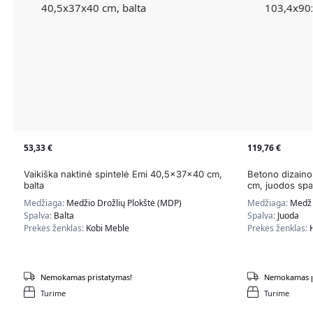
53,33
€
119,76
€
Vaikiška naktinė spintelė Emi 40,5x37x40 cm,
Betono dizaino
balta
cm, juodos spa
Medžiaga:
Medžio Drožlių Plokštė (MDP)
Medžiaga:
Medži
Spalva:
Balta
Spalva:
Juoda
Prekės ženklas:
Kobi Meble
Prekės ženklas:
Nemokamas pristatymas!
Nemokamas p
Turime
Turime