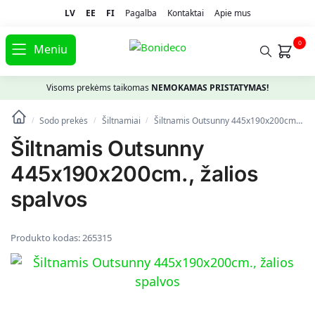
LV
EE
FI
Pagalba
Kontaktai
Apie mus
0
Meniu
Visoms prekėms taikomas
NEMOKAMAS PRISTATYMAS!
Sodo prekės
Šiltnamiai
Šiltnamis Outsunny 445x190x200cm., žalios spalvos
/
/
/
Šiltnamis Outsunny
445x190x200cm., žalios
spalvos
Produkto kodas:
265315