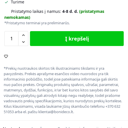
Turime
Pristatymo laikas į namus:
4-8 d. d.
(pristatymas
nemokamas)
*Pristatymo terminai yra preliminarūs.
Į krepšelį
*Prekių nuotraukos skirtos tik iliustraciniams tikslams ir yra
pavyzdinės. Prekės aprašyme esančios video nuorodos yra tik
informacinio pobūdžio, todėl jose pateikiama informacija gali skirtis
nuo pačios prekės. Originalių produktų spalvos, užrašai, parametrai,
matmenys, dydžiai, funkcijos, ir/ar bet kurios kitos savybės dėl savo
vizualinių ypatybių gali atrodyti kitaip negu realybėje, todėl prašome
vadovautis prekių specifikacijomis, kurios nurodytos prekių kortelėse.
Kilus klausimams, visada laukiame Jūsų skambučio telefonu +370 632
51053 arba el. paštu klientai@bonideco.lt.