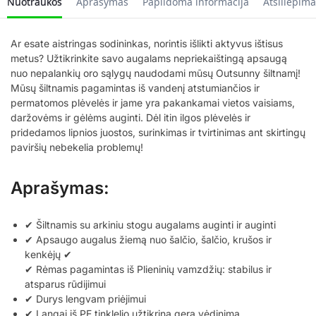
Nuotraukos
Aprašymas
Papildoma informacija
Atsiliepima
Ar esate aistringas sodininkas, norintis išlikti aktyvus ištisus
metus? Užtikrinkite savo augalams nepriekaištingą apsaugą
nuo nepalankių oro sąlygų naudodami mūsų Outsunny šiltnamį!
Mūsų šiltnamis pagamintas iš vandenį atstumiančios ir
permatomos plėvelės ir jame yra pakankamai vietos vaisiams,
daržovėms ir gėlėms auginti. Dėl itin ilgos plėvelės ir
pridedamos lipnios juostos, surinkimas ir tvirtinimas ant skirtingų
paviršių nebekelia problemų!
Aprašymas:
✔ Šiltnamis su arkiniu stogu augalams auginti ir auginti
✔ Apsaugo augalus žiemą nuo šalčio, šalčio, krušos ir
kenkėjų ✔
✔
Rėmas pagamintas iš Plieninių vamzdžių: stabilus ir
atsparus rūdijimui
✔ Durys lengvam priėjimui
✔ Langai iš PE tinklelio užtikrina gerą vėdinimą