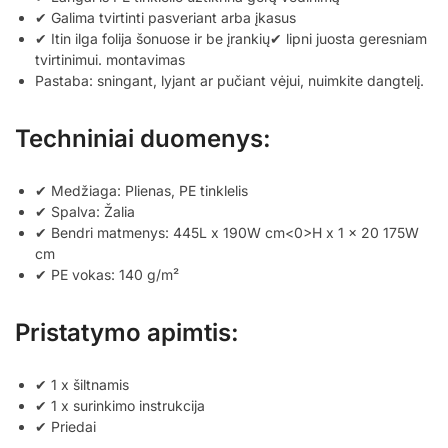
✔ Galima tvirtinti pasveriant arba įkasus
✔ Itin ilga folija šonuose ir be įrankių✔ lipni juosta geresniam
tvirtinimui. montavimas
Pastaba: sningant, lyjant ar pučiant vėjui, nuimkite dangtelį.
Techniniai duomenys:
✔ Medžiaga: Plienas, PE tinklelis
✔ Spalva: Žalia
✔ Bendri matmenys: 445L x 190W cm
<0>H x 1 x 20 175W
cm
✔ PE vokas: 140 g/m²
Pristatymo apimtis:
✔ 1 x šiltnamis
✔ 1 x surinkimo instrukcija
✔ Priedai