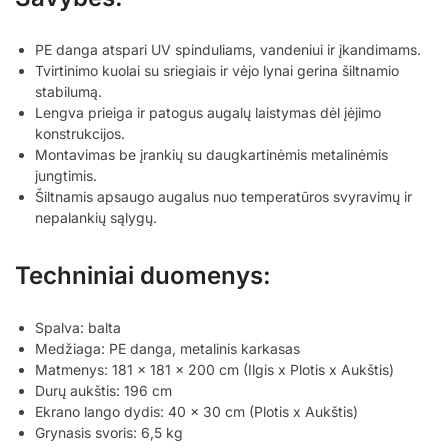
PE danga atspari UV spinduliams, vandeniui ir įkandimams.
Tvirtinimo kuolai su sriegiais ir vėjo lynai gerina šiltnamio
stabilumą.
Lengva prieiga ir patogus augalų laistymas dėl įėjimo
konstrukcijos.
Montavimas be įrankių su daugkartinėmis metalinėmis
jungtimis.
Šiltnamis apsaugo augalus nuo temperatūros svyravimų ir
nepalankių sąlygų.
Techniniai duomenys:
Spalva: balta
Medžiaga: PE danga, metalinis karkasas
Matmenys: 181 x 181 x 200 cm (Ilgis x Plotis x Aukštis)
Durų aukštis: 196 cm
Ekrano lango dydis: 40 x 30 cm (Plotis x Aukštis)
Grynasis svoris: 6,5 kg