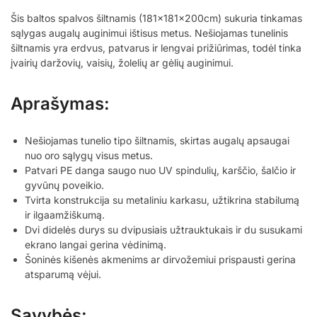
Šis baltos spalvos šiltnamis (181x181x200cm) sukuria tinkamas
sąlygas augalų auginimui ištisus metus. Nešiojamas tunelinis
šiltnamis yra erdvus, patvarus ir lengvai prižiūrimas, todėl tinka
įvairių daržovių, vaisių, žolelių ar gėlių auginimui.
Aprašymas:
Nešiojamas tunelio tipo šiltnamis, skirtas augalų apsaugai
nuo oro sąlygų visus metus.
Patvari PE danga saugo nuo UV spindulių, karščio, šalčio ir
gyvūnų poveikio.
Tvirta konstrukcija su metaliniu karkasu, užtikrina stabilumą
ir ilgaamžiškumą.
Dvi didelės durys su dvipusiais užtrauktukais ir du susukami
ekrano langai gerina vėdinimą.
Šoninės kišenės akmenims ar dirvožemiui prispausti gerina
atsparumą vėjui.
Savybės: