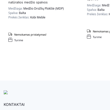
natūralios medžio spalvos
Medžiaga:
Medži
Medžiaga:
Medžio Drožlių Plokštė (MDP)
Spalva:
Balta
Spalva:
Balta
Prekės ženklas:
Prekės ženklas:
Kobi Meble
Nemokamas p
Nemokamas pristatymas!
Turime
Turime
KONTAKTAI