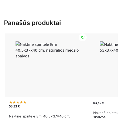
Panašūs produktai
63,52
€
53,33
€
Naktinė spinte
Naktinė spintelė Emi 40,5x37x40 cm,
spalvos