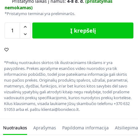
Pristatymo laikas į namus:
4-8 d. d.
(pristatymas
nemokamas)
*Pristatymo terminai yra preliminarūs.
Į krepšelį
*Prekių nuotraukos skirtos tik iliustraciniams tikslams ir yra
pavyzdinės. Prekės aprašyme esančios video nuorodos yra tik
informacinio pobūdžio, todėl jose pateikiama informacija gali skirtis
nuo pačios prekės. Originalių produktų spalvos, užrašai, parametrai,
matmenys, dydžiai, funkcijos, ir/ar bet kurios kitos savybės dėl savo
vizualinių ypatybių gali atrodyti kitaip negu realybėje, todėl prašome
vadovautis prekių specifikacijomis, kurios nurodytos prekių kortelėse.
Kilus klausimams, visada laukiame Jūsų skambučio telefonu +370 632
51053 arba el. paštu klientai@bonideco.lt.
Nuotraukos
Aprašymas
Papildoma informacija
Atsiliepima