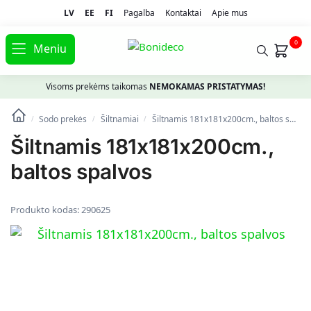
LV
EE
FI
Pagalba
Kontaktai
Apie mus
0
Meniu
Visoms prekėms taikomas
NEMOKAMAS PRISTATYMAS!
Sodo prekės
Šiltnamiai
Šiltnamis 181x181x200cm., baltos spalvos
/
/
/
Šiltnamis 181x181x200cm.,
baltos spalvos
Produkto kodas:
290625