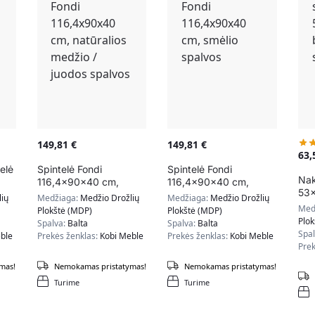
149,81
€
149,81
€
63
elė
Spintelė Fondi
Spintelė Fondi
Nak
116,4x90x40 cm,
116,4x90x40 cm,
53x
natūralios medžio /
smėlio spalvos
ių
Medžiaga:
Medžio Drožlių
Medžiaga:
Medžio Drožlių
pil
juodos spalvos
Med
Plokštė (MDP)
Plokštė (MDP)
Plo
Spalva:
Balta
Spalva:
Balta
Spa
ble
Prekės ženklas:
Kobi Meble
Prekės ženklas:
Kobi Meble
Prek
mas!
Nemokamas pristatymas!
Nemokamas pristatymas!
Turime
Turime