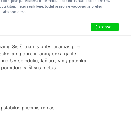
todėl jose pateikiama informacija gali skirtis nuo pačios prekės.
rodyti kitaip negu realybėje, todėl prašome vadovautis prekių
entai@bonideco.lt.
Į krepšelį
mį. Šis šiltnamis pritvirtinamas prie
Sukeliamų durų ir langų dėka galite
 nuo UV spindulių, tačiau į vidų patenka
 pomidorais ištisus metus.
 stabilus plieninis rėmas