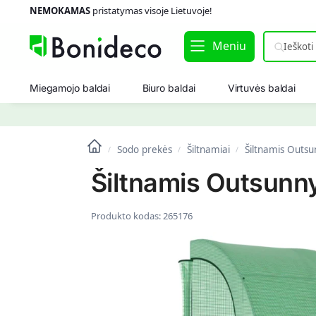
NEMOKAMAS
pristatymas visoje Lietuvoje!
Meniu
Miegamojo baldai
Biuro baldai
Virtuvės baldai
Sodo prekės
Šiltnamiai
Šiltnamis Outsu
/
/
/
Šiltnamis Outsunn
Produkto kodas:
265176