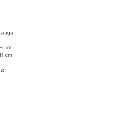
džiaga
0H cm
5H cm
s: