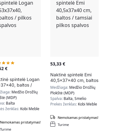
53,33
€
,52
€
Naktinė spintelė Emi
tinė spintelė Logan
40,5x37x40 cm, baltos
37x40, baltos /
/ tamsiai pilkos spalvos
Medžiaga:
Medžio Drožlių
kos spalvos
žiaga:
Medžio Drožlių
Plokštė (MDP)
kštė (MDP)
Spalva:
Balta, Smėlio
lva:
Balta
Prekės ženklas:
Kobi Meble
ės ženklas:
Kobi Meble
Nemokamas pristatymas!
Nemokamas pristatymas!
Turime
Turime