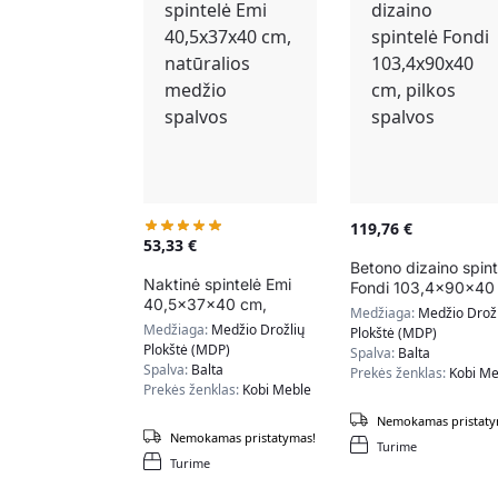
119,76
€
53,33
€
Betono dizaino spint
Naktinė spintelė Emi
Fondi 103,4x90x40
40,5x37x40 cm,
cm, pilkos spalvos
Medžiaga:
Medžio Drožl
natūralios medžio
Medžiaga:
Medžio Drožlių
Plokštė (MDP)
spalvos
Plokštė (MDP)
Spalva:
Balta
Spalva:
Balta
Prekės ženklas:
Kobi Me
Prekės ženklas:
Kobi Meble
Nemokamas pristaty
Nemokamas pristatymas!
Turime
Turime