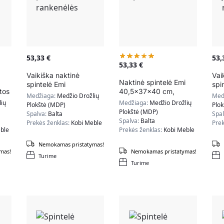
53,33
€
53
53,33
€
Vaikiška naktinė
Vai
Naktinė spintelė Emi
spintelė Emi
spi
tos
40,5x37x40 cm,
40,5x37x40 cm, pilkos
40,
Medžiaga:
Medžio Drožlių
Med
tamsiai pilkos spalvos
rankenėlės
juo
ių
Medžiaga:
Medžio Drožlių
Plokštė (MDP)
Plo
Plokštė (MDP)
Spalva:
Balta
Spa
Spalva:
Balta
Prekės ženklas:
Kobi Meble
Prek
ble
Prekės ženklas:
Kobi Meble
Nemokamas pristatymas!
mas!
Nemokamas pristatymas!
Turime
Turime