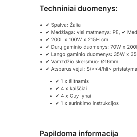
Techniniai duomenys:
✔ Spalva: Žalia
✔ Medžiaga: visi matmenys: PE, ✔ Me
✔ 200L x 100W x 215H cm
✔ Durų gaminio duomenys: 70W x 20
✔ Lango gaminio duomenys: 35W x 3
✔ Vamzdžio skersmuo: Ø16mm
✔ Atsparus vėjui: S/><4/hli> pristatyma
✔ 1 x šiltnamis
✔ 4 x kaiščiai
✔ 4 x Guy lynai
✔ 1 x surinkimo instrukcijos
Papildoma informacija