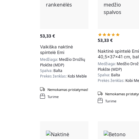
53,33
€
53,33
€
Vaikiška naktinė
Naktinė spintelė Emi
spintelė Emi
40,5x37x41 cm, bal
40,5x37x40 cm,
Medžiaga:
Medžio Drožlių
/ natūralios medžio
rožinės rankenėlės
Medžiaga:
Medžio Drožl
Plokštė (MDP)
spalvos
Plokštė (MDP)
Spalva:
Balta
Spalva:
Balta
Prekės ženklas:
Kobi Meble
Prekės ženklas:
Kobi Me
Nemokamas pristatymas!
Nemokamas pristaty
Turime
Turime