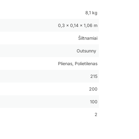
8,1 kg
0,3 × 0,14 × 1,06 m
Šiltnamiai
Outsunny
Plienas, Polietilenas
215
200
100
2