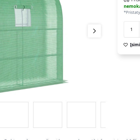
nemok
*Pristat
Įsimi