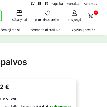
LV
EE
FI
Pagalba
Kontaktai
Apie mus
i
0
Užsakymai
Įsimintinos prekės
Prisijungti
šomieji stalai
Kosmetiniai staliukai
Gyvūnų prekės
spalvos
22
€
 tik:
5+ vnt.
tatymo laikas į namus:
4-8 d. d.
(pristatymas