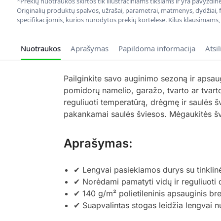
*Prekių nuotraukos skirtos tik iliustraciniams tikslams ir yra pavyzdi
Originalių produktų spalvos, užrašai, parametrai, matmenys, dydžiai, fu
specifikacijomis, kurios nurodytos prekių kortelėse. Kilus klausimams
Nuotraukos
Aprašymas
Papildoma informacija
Atsi
Pailginkite savo auginimo sezoną ir apsaug
pomidorų namelio, garažo, tvarto ar tvart
reguliuoti temperatūrą, drėgmę ir saulės š
pakankamai saulės šviesos. Mėgaukitės švi
Aprašymas:
✔ Lengvai pasiekiamos durys su tinklin
✔ Norėdami pamatyti vidų ir reguliuoti 
✔ 140 g/m² polietileninis apsauginis b
✔ Suapvalintas stogas leidžia lengvai nut