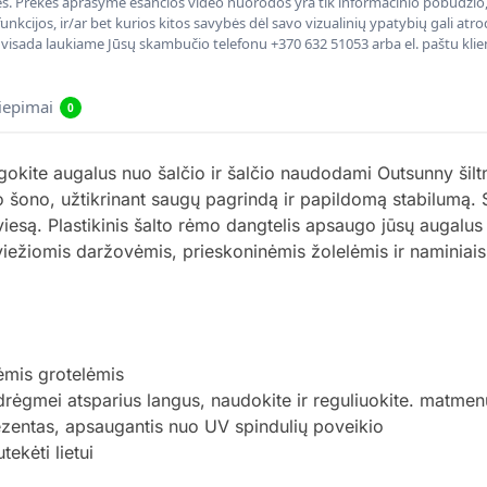
nės. Prekės aprašyme esančios video nuorodos yra tik informacinio pobūdžio, 
nkcijos, ir/ar bet kurios kitos savybės dėl savo vizualinių ypatybių gali at
, visada laukiame Jūsų skambučio telefonu +370 632 51053 arba el. paštu kli
liepimai
0
okite augalus nuo šalčio ir šalčio naudodami Outsunny šiltna
o šono, užtikrinant saugų pagrindą ir papildomą stabilumą. 
viesą. Plastikinis šalto rėmo dangtelis apsaugo jūsų augalus
ežiomis daržovėmis, prieskoninėmis žolelėmis ir naminiais
ėmis grotelėmis
drėgmei atsparius langus, naudokite ir reguliuokite. matmenų
rezentas, apsaugantis nuo UV spindulių poveikio
ekėti lietui