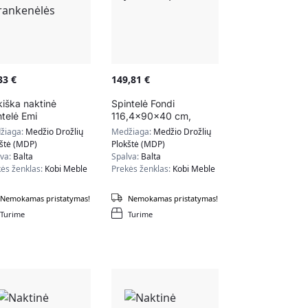
,33
€
149,81
€
kiška naktinė
Spintelė Fondi
ntelė Emi
116,4x90x40 cm,
5x37x40 cm,
baltos / juodos spalvos
žiaga:
Medžio Drožlių
Medžiaga:
Medžio Drožlių
dos rankenėlės
kštė (MDP)
Plokštė (MDP)
lva:
Balta
Spalva:
Balta
ės ženklas:
Kobi Meble
Prekės ženklas:
Kobi Meble
Nemokamas pristatymas!
Nemokamas pristatymas!
Turime
Turime