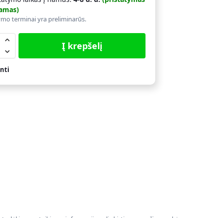
amas)
ymo terminai yra preliminarūs.
Į krepšelį
nti