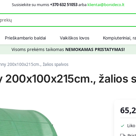
Susisiekite su mumis
+370 632 51053
arba
klientai@bonideco.lt
Ieškot
Prieškambario baldai
Vaikiškos lovos
Kompiuteriniai, ra
Visoms prekėms taikomas
NEMOKAMAS PRISTATYMAS!
nny 200x100x215cm., žalios spalvos
y 200x100x215cm., žalios 
65,
Liko
Pris