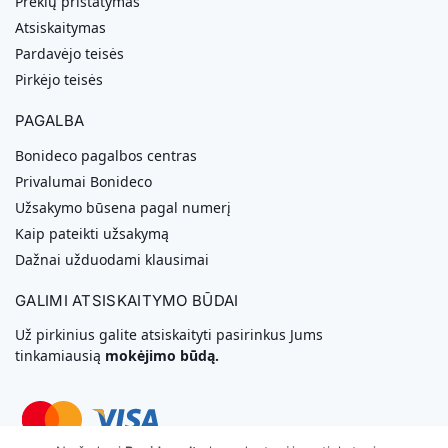
Prekių pristatymas
Atsiskaitymas
Pardavėjo teisės
Pirkėjo teisės
PAGALBA
Bonideco pagalbos centras
Privalumai Bonideco
Užsakymo būsena pagal numerį
Kaip pateikti užsakymą
Dažnai užduodami klausimai
GALIMI ATSISKAITYMO BŪDAI
Už pirkinius galite atsiskaityti pasirinkus Jums
tinkamiausią
mokėjimo būdą.