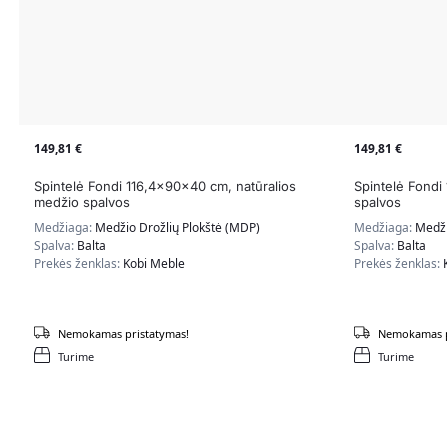
149,81
€
149,81
€
Spintelė Fondi 116,4x90x40 cm, natūralios
Spintelė Fondi
medžio spalvos
spalvos
Medžiaga:
Medžio Drožlių Plokštė (MDP)
Medžiaga:
Medži
Spalva:
Balta
Spalva:
Balta
Prekės ženklas:
Kobi Meble
Prekės ženklas:
Nemokamas pristatymas!
Nemokamas p
Turime
Turime