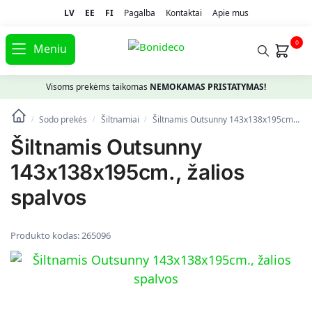
LV
EE
FI
Pagalba
Kontaktai
Apie mus
0
Meniu
Visoms prekėms taikomas
NEMOKAMAS PRISTATYMAS!
Sodo prekės
Šiltnamiai
Šiltnamis Outsunny 143x138x195cm., žalios spalvos
/
/
/
Šiltnamis Outsunny
143x138x195cm., žalios
spalvos
Produkto kodas:
265096