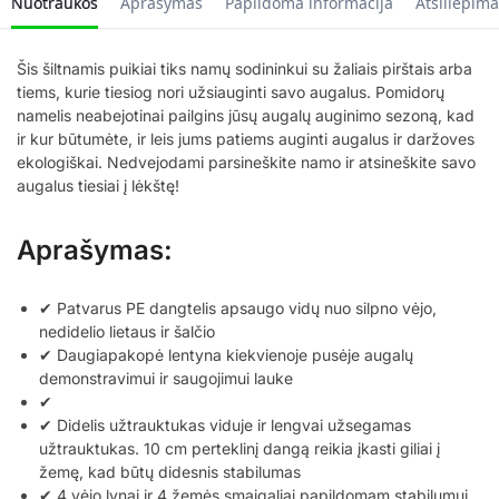
Nuotraukos
Aprašymas
Papildoma informacija
Atsiliepima
Šis šiltnamis puikiai tiks namų sodininkui su žaliais pirštais arba
tiems, kurie tiesiog nori užsiauginti savo augalus. Pomidorų
namelis neabejotinai pailgins jūsų augalų auginimo sezoną, kad
ir kur būtumėte, ir leis jums patiems auginti augalus ir daržoves
ekologiškai. Nedvejodami parsineškite namo ir atsineškite savo
augalus tiesiai į lėkštę!
Aprašymas:
✔ Patvarus PE dangtelis apsaugo vidų nuo silpno vėjo,
nedidelio lietaus ir šalčio
✔ Daugiapakopė lentyna kiekvienoje pusėje augalų
demonstravimui ir saugojimui lauke
✔
✔ Didelis užtrauktukas viduje ir lengvai užsegamas
užtrauktukas. 10 cm perteklinį dangą reikia įkasti giliai į
žemę, kad būtų didesnis stabilumas
✔ 4 vėjo lynai ir 4 žemės smaigaliai papildomam stabilumui