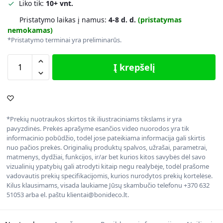
Liko tik:
10+ vnt.
Pristatymo laikas į namus:
4-8 d. d.
(pristatymas
nemokamas)
*Pristatymo terminai yra preliminarūs.
Į krepšelį
*Prekių nuotraukos skirtos tik iliustraciniams tikslams ir yra
pavyzdinės. Prekės aprašyme esančios video nuorodos yra tik
informacinio pobūdžio, todėl jose pateikiama informacija gali skirtis
nuo pačios prekės. Originalių produktų spalvos, užrašai, parametrai,
matmenys, dydžiai, funkcijos, ir/ar bet kurios kitos savybės dėl savo
vizualinių ypatybių gali atrodyti kitaip negu realybėje, todėl prašome
vadovautis prekių specifikacijomis, kurios nurodytos prekių kortelėse.
Kilus klausimams, visada laukiame Jūsų skambučio telefonu +370 632
51053 arba el. paštu klientai@bonideco.lt.