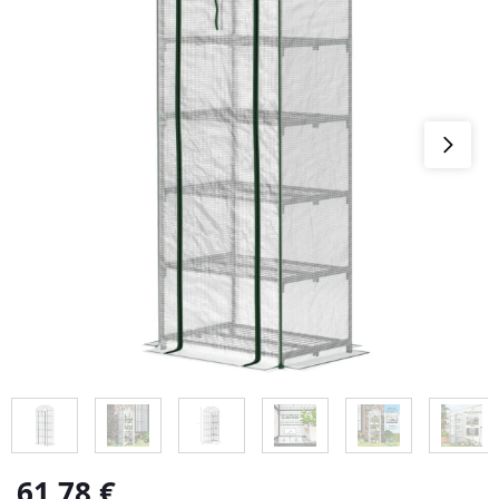
61,78
€