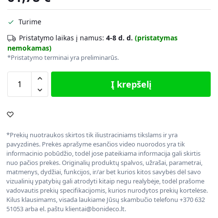
Turime
Pristatymo laikas į namus:
4-8 d. d.
(pristatymas
nemokamas)
*Pristatymo terminai yra preliminarūs.
Į krepšelį
*Prekių nuotraukos skirtos tik iliustraciniams tikslams ir yra
pavyzdinės. Prekės aprašyme esančios video nuorodos yra tik
informacinio pobūdžio, todėl jose pateikiama informacija gali skirtis
nuo pačios prekės. Originalių produktų spalvos, užrašai, parametrai,
matmenys, dydžiai, funkcijos, ir/ar bet kurios kitos savybės dėl savo
vizualinių ypatybių gali atrodyti kitaip negu realybėje, todėl prašome
vadovautis prekių specifikacijomis, kurios nurodytos prekių kortelėse.
Kilus klausimams, visada laukiame Jūsų skambučio telefonu +370 632
51053 arba el. paštu klientai@bonideco.lt.