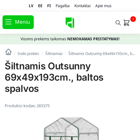
LV
EE
FI
Pagalba
Kontaktai
Apie mus
0
Meniu
Visoms prekėms taikomas
NEMOKAMAS PRISTATYMAS!
Sodo prekės
Šiltnamiai
Šiltnamis Outsunny 69x49x193cm., baltos spalvos
/
/
/
Šiltnamis Outsunny
69x49x193cm., baltos
spalvos
Produkto kodas:
265375