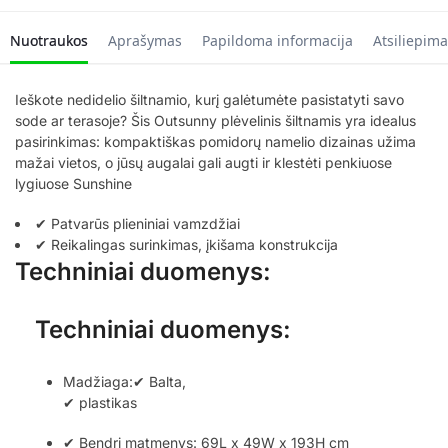
Nuotraukos
Aprašymas
Papildoma informacija
Atsiliepima
Ieškote nedidelio šiltnamio, kurį galėtumėte pasistatyti savo
sode ar terasoje? Šis Outsunny plėvelinis šiltnamis yra idealus
pasirinkimas: kompaktiškas pomidorų namelio dizainas užima
mažai vietos, o jūsų augalai gali augti ir klestėti penkiuose
lygiuose Sunshine
✔ Patvarūs plieniniai vamzdžiai
✔ Reikalingas surinkimas, įkišama konstrukcija
Techniniai duomenys:
Techniniai duomenys:
Madžiaga:✔ Balta,
✔ plastikas
✔ Bendri matmenys: 69L x 49W x 193H cm