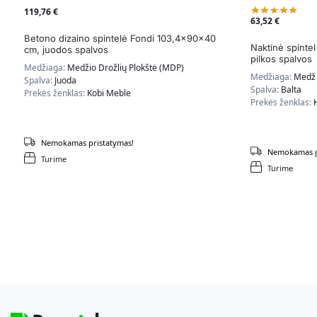
119,76
€
63,52
€
Betono dizaino spintelė Fondi 103,4x90x40
Naktinė spinte
cm, juodos spalvos
pilkos spalvos
Medžiaga:
Medžio Drožlių Plokštė (MDP)
Medžiaga:
Medži
Spalva:
Juoda
Spalva:
Balta
Prekės ženklas:
Kobi Meble
Prekės ženklas:
Nemokamas pristatymas!
Nemokamas p
Turime
Turime