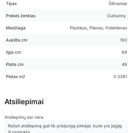
Tipas
Šiltnamiai
Prekės ženklas
Outsunny
Medžiaga
Plastikas, Plienas, Polietilenas
Aukštis cm
193
Ilgis cm
69
Plotis cm
49
Plotas m2
0.3381
Atsiliepimai
Atsiliepimų dar nėra.
Rašyti atsiliepimą gali tik prisijungę pirkėjai, kurie yra įsigiję
šį produktą.