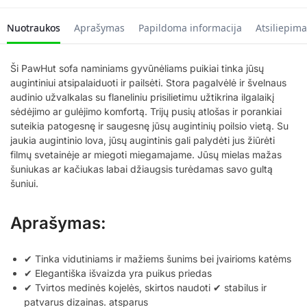
Nuotraukos
Aprašymas
Papildoma informacija
Atsiliepima
Ši PawHut sofa naminiams gyvūnėliams puikiai tinka jūsų
augintiniui atsipalaiduoti ir pailsėti. Stora pagalvėlė ir švelnaus
audinio užvalkalas su flaneliniu prisilietimu užtikrina ilgalaikį
sėdėjimo ar gulėjimo komfortą. Trijų pusių atlošas ir porankiai
suteikia patogesnę ir saugesnę jūsų augintinių poilsio vietą. Su
jaukia augintinio lova, jūsų augintinis gali palydėti jus žiūrėti
filmų svetainėje ar miegoti miegamajame. Jūsų mielas mažas
šuniukas ar kačiukas labai džiaugsis turėdamas savo gultą
šuniui.
Aprašymas:
✔ Tinka vidutiniams ir mažiems šunims bei įvairioms katėms
✔ Elegantiška išvaizda yra puikus priedas
✔ Tvirtos medinės kojelės, skirtos naudoti ✔ stabilus ir
patvarus dizainas. atsparus