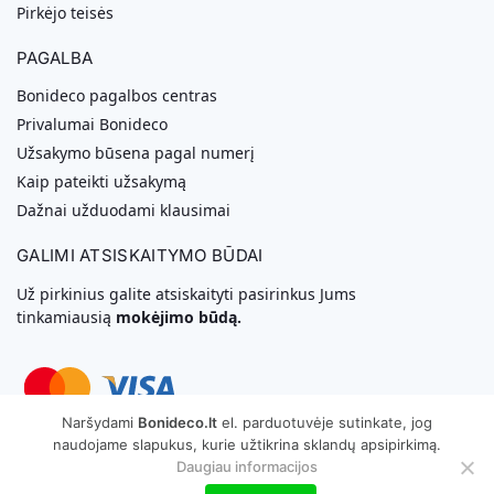
Pirkėjo teisės
PAGALBA
Bonideco pagalbos centras
Privalumai Bonideco
Užsakymo būsena pagal numerį
Kaip pateikti užsakymą
Dažnai užduodami klausimai
GALIMI ATSISKAITYMO BŪDAI
Už pirkinius galite atsiskaityti pasirinkus Jums
tinkamiausią
mokėjimo būdą.
Naršydami
Bonideco.lt
el. parduotuvėje sutinkate, jog
naudojame slapukus, kurie užtikrina sklandų apsipirkimą.
Svetainių Kūrimas
Daugiau informacijos