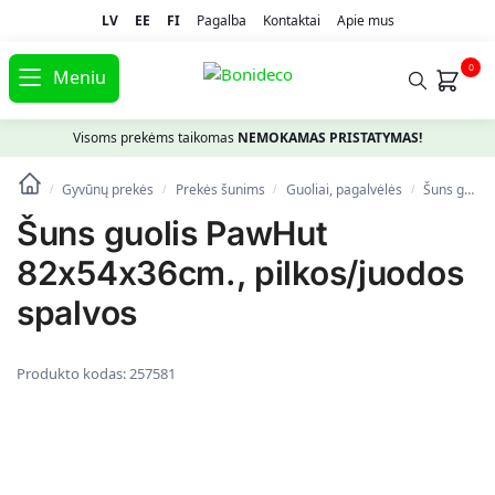
LV
EE
FI
Pagalba
Kontaktai
Apie mus
0
Meniu
Visoms prekėms taikomas
NEMOKAMAS PRISTATYMAS!
Gyvūnų prekės
Prekės šunims
Guoliai, pagalvėlės
Šuns guolis PawHut 82x54x36cm., pilkos/juodos spalvos
/
/
/
/
Šuns guolis PawHut
82x54x36cm., pilkos/juodos
spalvos
Produkto kodas:
257581