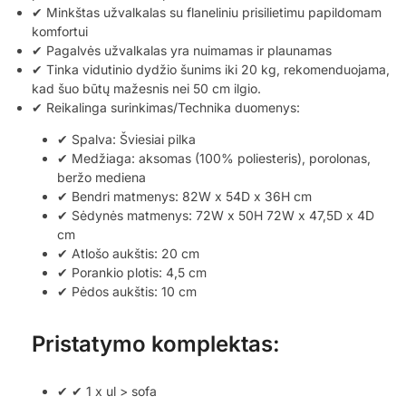
✔ Minkštas užvalkalas su flaneliniu prisilietimu papildomam
komfortui
✔ Pagalvės užvalkalas yra nuimamas ir plaunamas
✔ Tinka vidutinio dydžio šunims iki 20 kg, rekomenduojama,
kad šuo būtų mažesnis nei 50 cm ilgio.
✔ Reikalinga surinkimas/Technika
duomenys:
✔ Spalva: Šviesiai pilka
✔ Medžiaga: aksomas (100% poliesteris), porolonas,
beržo mediena
✔ Bendri matmenys: 82W x 54D x 36H cm
✔ Sėdynės matmenys: 72W x 50H 72W x 47,5D x 4D
cm
✔ Atlošo aukštis: 20 cm
✔ Porankio plotis: 4,5 cm
✔ Pėdos aukštis: 10 cm
Pristatymo komplektas:
✔ ✔ 1 x ul > sofa