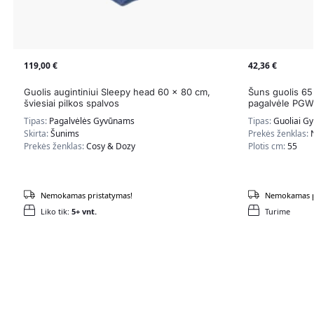
119,00
€
42,36
€
Guolis augintiniui Sleepy head 60 x 80 cm,
Šuns guolis 65
šviesiai pilkos spalvos
pagalvėle PG
Tipas:
Pagalvėlės Gyvūnams
Tipas:
Guoliai G
Skirta:
Šunims
Prekės ženklas:
Prekės ženklas:
Cosy & Dozy
Plotis cm:
55
Nemokamas pristatymas!
Nemokamas p
Liko tik:
5+ vnt.
Turime