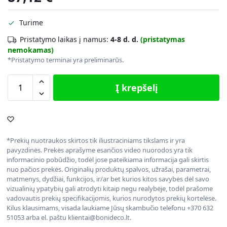
Turime
Pristatymo laikas į namus:
4-8 d. d.
(pristatymas
nemokamas)
*Pristatymo terminai yra preliminarūs.
Į krepšelį
*Prekių nuotraukos skirtos tik iliustraciniams tikslams ir yra
pavyzdinės. Prekės aprašyme esančios video nuorodos yra tik
informacinio pobūdžio, todėl jose pateikiama informacija gali skirtis
nuo pačios prekės. Originalių produktų spalvos, užrašai, parametrai,
matmenys, dydžiai, funkcijos, ir/ar bet kurios kitos savybės dėl savo
vizualinių ypatybių gali atrodyti kitaip negu realybėje, todėl prašome
vadovautis prekių specifikacijomis, kurios nurodytos prekių kortelėse.
Kilus klausimams, visada laukiame Jūsų skambučio telefonu +370 632
51053 arba el. paštu klientai@bonideco.lt.