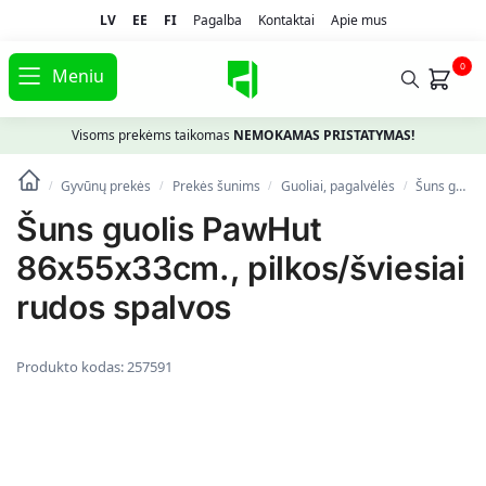
LV
EE
FI
Pagalba
Kontaktai
Apie mus
0
Meniu
Visoms prekėms taikomas
NEMOKAMAS PRISTATYMAS!
Gyvūnų prekės
Prekės šunims
Guoliai, pagalvėlės
Šuns guolis PawHut 86x55x33cm., pilkos/šviesiai rudos spalvos
/
/
/
/
Šuns guolis PawHut
86x55x33cm., pilkos/šviesiai
rudos spalvos
Produkto kodas:
257591