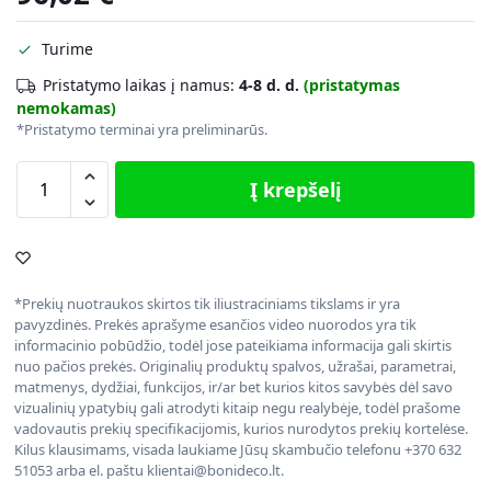
Turime
Pristatymo laikas į namus:
4-8 d. d.
(pristatymas
nemokamas)
*Pristatymo terminai yra preliminarūs.
Į krepšelį
*Prekių nuotraukos skirtos tik iliustraciniams tikslams ir yra
pavyzdinės. Prekės aprašyme esančios video nuorodos yra tik
informacinio pobūdžio, todėl jose pateikiama informacija gali skirtis
nuo pačios prekės. Originalių produktų spalvos, užrašai, parametrai,
matmenys, dydžiai, funkcijos, ir/ar bet kurios kitos savybės dėl savo
vizualinių ypatybių gali atrodyti kitaip negu realybėje, todėl prašome
vadovautis prekių specifikacijomis, kurios nurodytos prekių kortelėse.
Kilus klausimams, visada laukiame Jūsų skambučio telefonu +370 632
51053 arba el. paštu klientai@bonideco.lt.