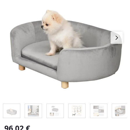
96,02
€