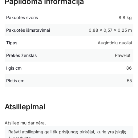
Papildoma informacija
Pakuotės svoris
8,8 kg
Pakuotės išmatavimai
0,88 × 0,57 × 0,25 m
Tipas
Augintinių guoliai
Prekės ženklas
PawHut
Ilgis cm
86
Plotis cm
55
Atsiliepimai
Atsiliepimų dar nėra.
Rašyti atsiliepimą gali tik prisijungę pirkėjai, kurie yra įsigiję