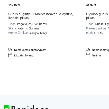
149,00
€
35,07
€
Guolis augintiniui Molly’s heaven M dydžio,
Gyvūno guolis 
šviesiai pilkas
pilkas
Tipas:
Pagalvėlės Gyvūnams
Tipas:
Guoliai G
Skirta:
Katėms, Šunims
Prekės ženklas:
Prekės ženklas:
Cosy & Dozy
Plotis cm:
60
Nemokamas pristatymas!
Nemokamas p
Liko tik:
5+ vnt.
Turime