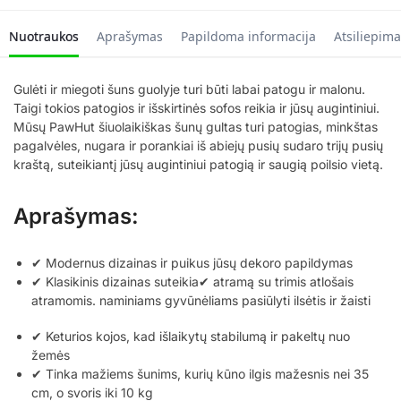
Nuotraukos
Aprašymas
Papildoma informacija
Atsiliepima
Gulėti ir miegoti šuns guolyje turi būti labai patogu ir malonu.
Taigi tokios patogios ir išskirtinės sofos reikia ir jūsų augintiniui.
Mūsų PawHut šiuolaikiškas šunų gultas turi patogias, minkštas
pagalvėles, nugara ir porankiai iš abiejų pusių sudaro trijų pusių
kraštą, suteikiantį jūsų augintiniui patogią ir saugią poilsio vietą.
Aprašymas:
✔ Modernus dizainas ir puikus jūsų dekoro papildymas
✔ Klasikinis dizainas suteikia✔ atramą su trimis atlošais
atramomis. naminiams gyvūnėliams pasiūlyti ilsėtis ir žaisti
✔ Keturios kojos, kad išlaikytų stabilumą ir pakeltų nuo
žemės
✔ Tinka mažiems šunims, kurių kūno ilgis mažesnis nei 35
cm, o svoris iki 10 kg