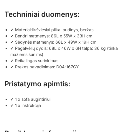
Techniniai duomenys:
✔ Material:li>šviesiai pilka, audinys, beržas
✔ Bendri matmenys: 86L x 55W x 33H cm
✔ Sėdynės matmenys: 68L x 49W x 19H cm
✔ Pagalvėlių dydis: 68L x 46W x 6H talpa: 36 kg (tinka
mažiems šunims)
✔ Reikalingas surinkimas
✔ Prekės pavadinimas: D04-167GY
Pristatymo apimtis:
✔ 1 x sofa augintiniui
✔ 1 x instrukcija