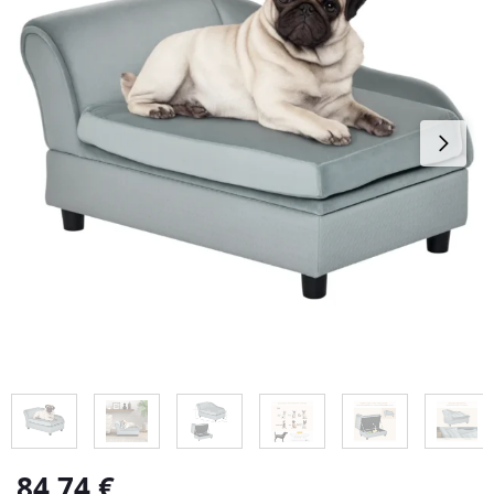
84,74
€