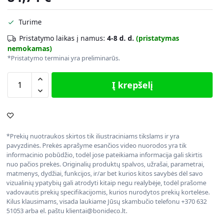
Turime
Pristatymo laikas į namus:
4-8 d. d.
(pristatymas
nemokamas)
*Pristatymo terminai yra preliminarūs.
Į krepšelį
*Prekių nuotraukos skirtos tik iliustraciniams tikslams ir yra
pavyzdinės. Prekės aprašyme esančios video nuorodos yra tik
informacinio pobūdžio, todėl jose pateikiama informacija gali skirtis
nuo pačios prekės. Originalių produktų spalvos, užrašai, parametrai,
matmenys, dydžiai, funkcijos, ir/ar bet kurios kitos savybės dėl savo
vizualinių ypatybių gali atrodyti kitaip negu realybėje, todėl prašome
vadovautis prekių specifikacijomis, kurios nurodytos prekių kortelėse.
Kilus klausimams, visada laukiame Jūsų skambučio telefonu +370 632
51053 arba el. paštu klientai@bonideco.lt.