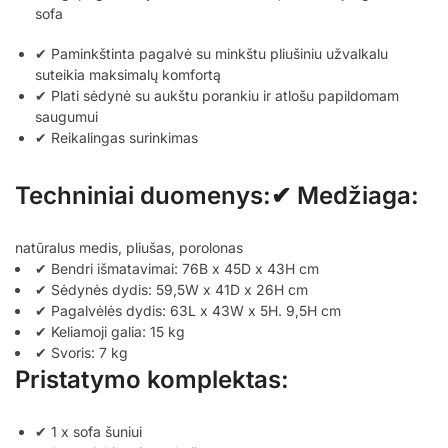
sofa
✔ Paminkštinta pagalvė su minkštu pliušiniu užvalkalu
suteikia maksimalų komfortą
✔ Plati sėdynė su aukštu porankiu ir atlošu papildomam
saugumui
✔ Reikalingas surinkimas
Techniniai duomenys:✔ Medžiaga:
natūralus medis, pliušas, porolonas
✔ Bendri išmatavimai: 76B x 45D x 43H cm
✔ Sėdynės dydis: 59,5W x 41D x 26H cm
✔ Pagalvėlės dydis: 63L x 43W x 5H. 9,5H cm
✔ Keliamoji galia: 15 kg
✔ Svoris: 7 kg
Pristatymo komplektas:
✔ 1 x sofa šuniui