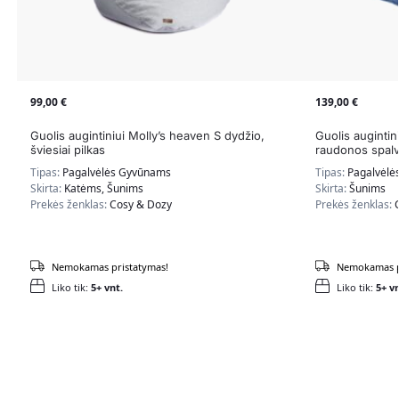
99,00
€
139,00
€
Guolis augintiniui Molly’s heaven S dydžio,
Guolis auginti
šviesiai pilkas
raudonos spal
Tipas:
Pagalvėlės Gyvūnams
Tipas:
Pagalvėlė
Skirta:
Katėms, Šunims
Skirta:
Šunims
Prekės ženklas:
Cosy & Dozy
Prekės ženklas:
Nemokamas pristatymas!
Nemokamas p
Liko tik:
5+ vnt.
Liko tik:
5+ vn