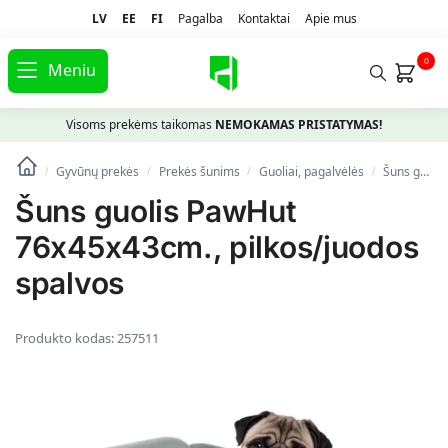
LV
EE
FI
Pagalba
Kontaktai
Apie mus
0
Meniu
Visoms prekėms taikomas
NEMOKAMAS PRISTATYMAS!
Gyvūnų prekės
Prekės šunims
Guoliai, pagalvėlės
Šuns guolis PawHut 76x45x43cm., pilkos/juodos spalvos
/
/
/
/
Šuns guolis PawHut
76x45x43cm., pilkos/juodos
spalvos
Produkto kodas:
257511