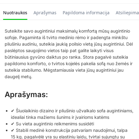
Nuotraukos
Aprašymas
Papildoma informacija
Atsiliepima
Suteikite savo augintiniui maksimalų komfortą mūsų augintinio
sofoje. Pagaminta iš tvirto medinio rėmo ir padengta minkštu
pliušiniu audiniu, suteikia jaukią poilsio vietą jūsų augintiniui. Dėl
paslėptos saugojimo vietos taip pat galite laikyti visus
būtiniausius gyvūno daiktus po ranka. Stora pagalvė suteikia
papildomo komforto, o tvirtos kojelės pakelia sofą nuo žemės ir
suteikia stabilumo. Mėgstamiausia vieta jūsų augintiniui jau
daugelį metų.
Aprašymas:
✔ Šiuolaikinio dizaino ir pliušinio užvalkalo sofa augintiniams,
idealiai tinka mažiems šunims ir įvairioms katėms
✔ Su vieta augintinio reikmenims susidėti
✔ Stabili medinė konstrukcija patvariam naudojimui, talpa
15 kg. pagalvėlė yra su elastiniu laidu, tvirtai sujungtu su