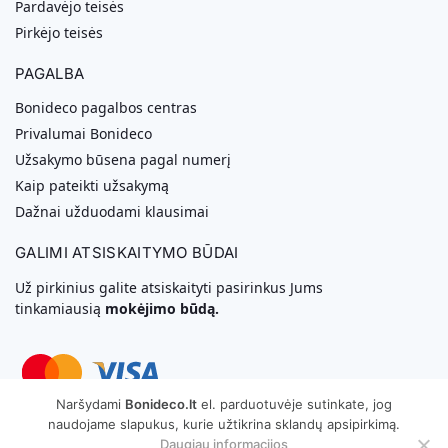
Pardavėjo teisės
Pirkėjo teisės
PAGALBA
Bonideco pagalbos centras
Privalumai Bonideco
Užsakymo būsena pagal numerį
Kaip pateikti užsakymą
Dažnai užduodami klausimai
GALIMI ATSISKAITYMO BŪDAI
Už pirkinius galite atsiskaityti pasirinkus Jums
tinkamiausią
mokėjimo būdą.
Naršydami
Bonideco.lt
el. parduotuvėje sutinkate, jog
naudojame slapukus, kurie užtikrina sklandų apsipirkimą.
Svetainių Kūrimas
Daugiau informacijos