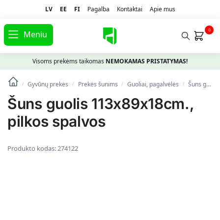
LV
EE
FI
Pagalba
Kontaktai
Apie mus
0
Meniu
Visoms prekėms taikomas
NEMOKAMAS PRISTATYMAS!
Gyvūnų prekės
Prekės šunims
Guoliai, pagalvėlės
Šuns guolis 113x89x18cm., pilkos spalvos
/
/
/
/
Šuns guolis 113x89x18cm.,
pilkos spalvos
Produkto kodas:
274122