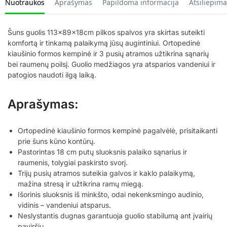
Nuotraukos
Aprašymas
Papildoma informacija
Atsiliepima
Šuns guolis 113x89x18cm pilkos spalvos yra skirtas suteikti
komfortą ir tinkamą palaikymą jūsų augintiniui. Ortopedinė
kiaušinio formos kempinė ir 3 pusių atramos užtikrina sąnarių
bei raumenų poilsį. Guolio medžiagos yra atsparios vandeniui ir
patogios naudoti ilgą laiką.
Aprašymas:
Ortopedinė kiaušinio formos kempinė pagalvėlė, prisitaikanti
prie šuns kūno kontūrų.
Pastorintas 18 cm putų sluoksnis palaiko sąnarius ir
raumenis, tolygiai paskirsto svorį.
Trijų pusių atramos suteikia galvos ir kaklo palaikymą,
mažina stresą ir užtikrina ramų miegą.
Išorinis sluoksnis iš minkšto, odai nekenksmingo audinio,
vidinis – vandeniui atsparus.
Neslystantis dugnas garantuoja guolio stabilumą ant įvairių
paviršių.