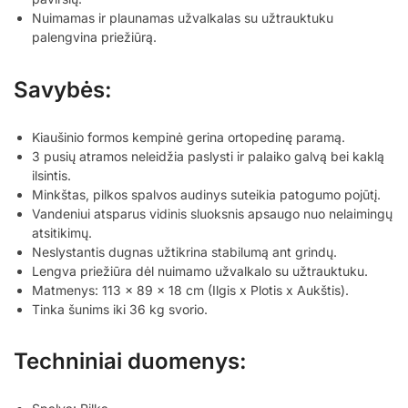
Nuimamas ir plaunamas užvalkalas su užtrauktuku
palengvina priežiūrą.
Savybės:
Kiaušinio formos kempinė gerina ortopedinę paramą.
3 pusių atramos neleidžia paslysti ir palaiko galvą bei kaklą
ilsintis.
Minkštas, pilkos spalvos audinys suteikia patogumo pojūtį.
Vandeniui atsparus vidinis sluoksnis apsaugo nuo nelaimingų
atsitikimų.
Neslystantis dugnas užtikrina stabilumą ant grindų.
Lengva priežiūra dėl nuimamo užvalkalo su užtrauktuku.
Matmenys: 113 x 89 x 18 cm (Ilgis x Plotis x Aukštis).
Tinka šunims iki 36 kg svorio.
Techniniai duomenys: