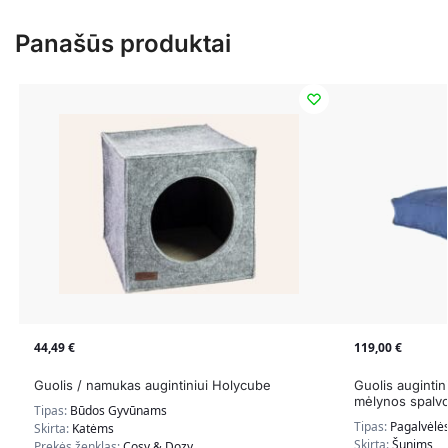
Panašūs produktai
44,49
€
119,00
€
Guolis / namukas augintiniui Holycube
Guolis auginti
mėlynos spalv
Tipas:
Būdos Gyvūnams
Tipas:
Pagalvėlė
Skirta:
Katėms
Skirta:
Šunims
Prekės ženklas:
Cosy & Dozy