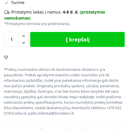
Turime
Pristatymo laikas į namus:
4-8 d. d.
(pristatymas
nemokamas)
*Pristatymo terminai yra preliminarūs.
Į krepšelį
*Prekių nuotraukos skirtos tik iliustraciniams tikslams ir yra
pavyzdinės. Prekės aprašyme esančios video nuorodos yra tik
informacinio pobūdžio, todėl jose pateikiama informacija gali skirtis
nuo pačios prekės. Originalių produktų spalvos, užrašai, parametrai,
matmenys, dydžiai, funkcijos, ir/ar bet kurios kitos savybės dėl savo
vizualinių ypatybių gali atrodyti kitaip negu realybėje, todėl prašome
vadovautis prekių specifikacijomis, kurios nurodytos prekių kortelėse.
Kilus klausimams, visada laukiame Jūsų skambučio telefonu +370 632
51053 arba el. paštu klientai@bonideco.lt.