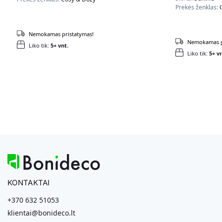
Prekės ženklas:
Nemokamas pristatymas!
Nemokamas p
Liko tik:
5+ vnt.
Liko tik:
5+ vn
KONTAKTAI
+370 632 51053
klientai@bonideco.lt