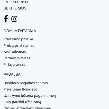
I-V 11:00-18:00
SEKITE MUS:
DOKUMENTACIJA
Privatumo politika
Prekių pristatymas
Atsiskaitymas
Pardavėjo teisės
Pirkėjo teisės
PAGALBA
Bonideco pagalbos centras
Privalumai Bonideco
Užsakymo būsena pagal numerį
Kaip pateikti užsakymą
Dažnai užduodami klausimai