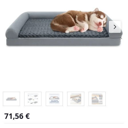
71,56
€