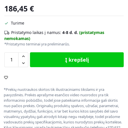
186,45
€
Turime
Pristatymo laikas į namus:
4-8 d. d.
(pristatymas
nemokamas)
*Pristatymo terminai yra preliminarūs.
Į krepšelį
*Prekių nuotraukos skirtos tik iliustraciniams tikslams ir yra
pavyzdinės. Prekės aprašyme esančios video nuorodos yra tik
informacinio pobūdžio, todėl jose pateikiama informacija gali skirtis
nuo pačios prekės. Originalių produktų spalvos, užrašai, parametrai,
matmenys, dydžiai, funkcijos, ir/ar bet kurios kitos savybės dėl savo
vizualinių ypatybių gali atrodyti kitaip negu realybėje, todėl prašome
vadovautis prekių specifikacijomis, kurios nurodytos prekių kortelėse.
Kilus klausimams, visada laukiame Jūsų skambučio telefonu +370 632