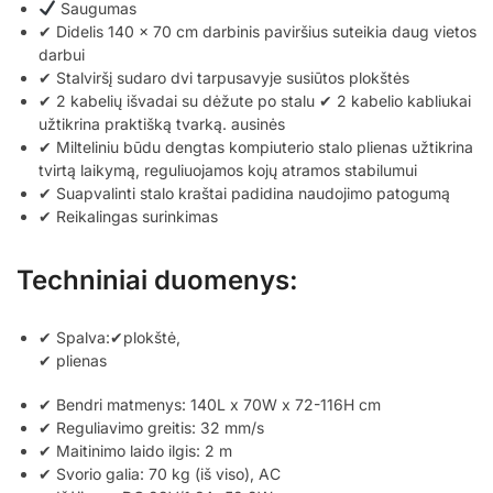
Saugumas
✔ Didelis 140 x 70 cm darbinis paviršius suteikia daug vietos
darbui
✔
Stalviršį sudaro dvi tarpusavyje susiūtos plokštės
✔ 2 kabelių išvadai su dėžute po stalu ✔ 2 kabelio kabliukai
užtikrina praktišką tvarką. ausinės
✔ Milteliniu būdu dengtas kompiuterio stalo plienas užtikrina
tvirtą laikymą, reguliuojamos kojų atramos stabilumui
✔ Suapvalinti stalo kraštai padidina naudojimo patogumą
✔ Reikalingas surinkimas
Techniniai duomenys:
✔ Spalva:✔plokštė,
✔ plienas
✔ Bendri matmenys: 140L x 70W x 72-116H cm
✔ Reguliavimo greitis: 32 mm/s
✔ Maitinimo laido ilgis: 2 m
✔ Svorio galia: 70 kg (iš viso), AC