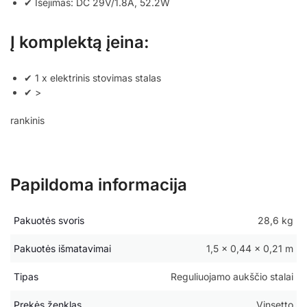
✔ Išėjimas: DC 29V/1.8A, 52.2W
Į komplektą įeina:
✔ 1 x elektrinis stovimas stalas
✔ >
rankinis
Papildoma informacija
Pakuotės svoris
28,6 kg
Pakuotės išmatavimai
1,5 × 0,44 × 0,21 m
Tipas
Reguliuojamo aukščio stalai
Prekės ženklas
Vinsetto