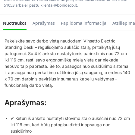
51053 arba el. paštu klientai@bonideco.lt.
Nuotraukos
Aprašymas
Papildoma informacija
Atsiliepima
Pakeiskite savo darbo vietą naudodami Vinsetto Electric
Standing Desk – reguliuojamo aukščio stalą, pritaikytą jūsų
patogumui. Su 4 iš anksto nustatytomis parinktimis nuo 72 cm
iki 116 cm, rasti savo ergonomišką mielą vietą dar niekada
nebuvo taip paprasta. Be to, apsaugos nuo susidūrimo sistema
ir apsauga nuo perkaitimo užtikrina jūsų saugumą, o erdvus 140
x 70 cm darbinis paviršius ir sumanus kabelių valdymas –
funkcionalią darbo vietą.
Aprašymas:
✔ Keturi iš anksto nustatyti stovimo stalo aukščiai nuo 72 cm
iki 116 cm, kad būtų patogiau dirbti ir apsauga nuo
susidūrimo