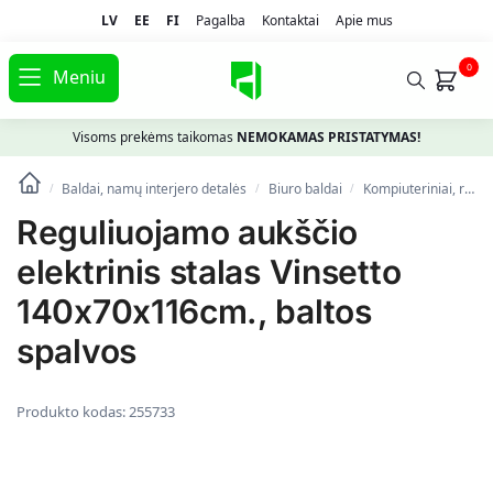
LV
EE
FI
Pagalba
Kontaktai
Apie mus
0
Meniu
Visoms prekėms taikomas
NEMOKAMAS PRISTATYMAS!
Baldai, namų interjero detalės
Biuro baldai
Kompiuteriniai, rašomieji stalai
/
/
/
Reguliuojamo aukščio
elektrinis stalas Vinsetto
140x70x116cm., baltos
spalvos
Produkto kodas:
255733