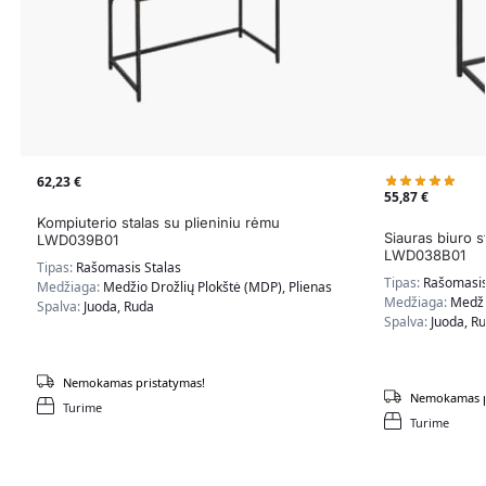
62,23
€
55,87
€
Kompiuterio stalas su plieniniu rėmu
Siauras biuro s
LWD039B01
LWD038B01
Tipas:
Rašomasis Stalas
Tipas:
Rašomasis
Medžiaga:
Medžio Drožlių Plokštė (MDP), Plienas
Medžiaga:
Medži
Spalva:
Juoda, Ruda
Spalva:
Juoda, R
Nemokamas pristatymas!
Nemokamas p
Turime
Turime