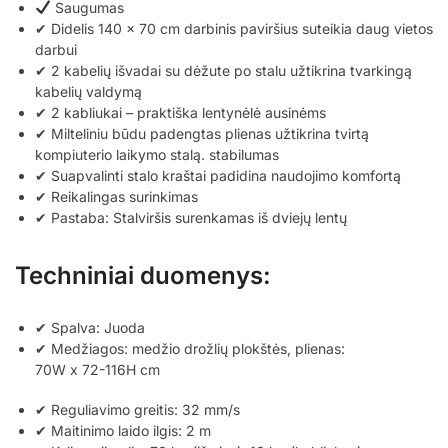
Saugumas
✔ Didelis 140 x 70 cm darbinis paviršius suteikia daug vietos
darbui
✔ 2 kabelių išvadai su dėžute po stalu užtikrina tvarkingą
kabelių valdymą
✔ 2 kabliukai – praktiška lentynėlė ausinėms
✔ Milteliniu būdu padengtas plienas užtikrina tvirtą
kompiuterio laikymo stalą. stabilumas
✔ Suapvalinti stalo kraštai padidina naudojimo komfortą
✔ Reikalingas surinkimas
✔ Pastaba: Stalviršis surenkamas iš dviejų lentų
Techniniai duomenys:
✔ Spalva: Juoda
✔ Medžiagos: medžio drožlių plokštės, plienas:
70W x 72-116H cm
✔ Reguliavimo greitis: 32 mm/s
✔ Maitinimo laido ilgis: 2 m