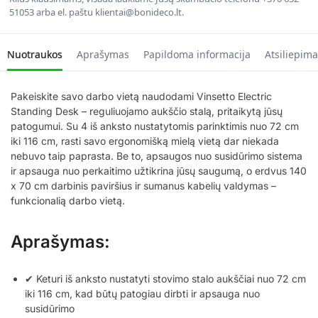
51053 arba el. paštu klientai@bonideco.lt.
Nuotraukos
Aprašymas
Papildoma informacija
Atsiliepima
Pakeiskite savo darbo vietą naudodami Vinsetto Electric
Standing Desk – reguliuojamo aukščio stalą, pritaikytą jūsų
patogumui. Su 4 iš anksto nustatytomis parinktimis nuo 72 cm
iki 116 cm, rasti savo ergonomišką mielą vietą dar niekada
nebuvo taip paprasta. Be to, apsaugos nuo susidūrimo sistema
ir apsauga nuo perkaitimo užtikrina jūsų saugumą, o erdvus 140
x 70 cm darbinis paviršius ir sumanus kabelių valdymas –
funkcionalią darbo vietą.
Aprašymas:
✔ Keturi iš anksto nustatyti stovimo stalo aukščiai nuo 72 cm
iki 116 cm, kad būtų patogiau dirbti ir apsauga nuo
susidūrimo