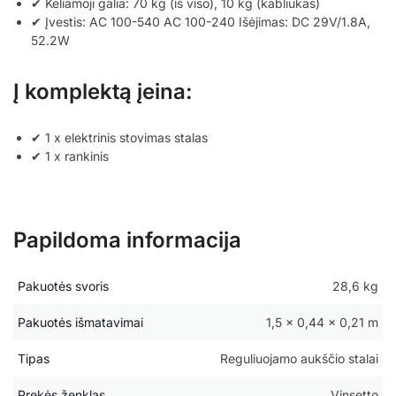
✔ Keliamoji galia: 70 kg (iš viso), 10 kg (kabliukas)
✔ Įvestis: AC 100-540 AC 100-240 Išėjimas: DC 29V/1.8A,
52.2W
Į komplektą įeina:
✔ 1 x elektrinis stovimas stalas
✔ 1 x rankinis
Papildoma informacija
Pakuotės svoris
28,6 kg
Pakuotės išmatavimai
1,5 × 0,44 × 0,21 m
Tipas
Reguliuojamo aukščio stalai
Prekės ženklas
Vinsetto