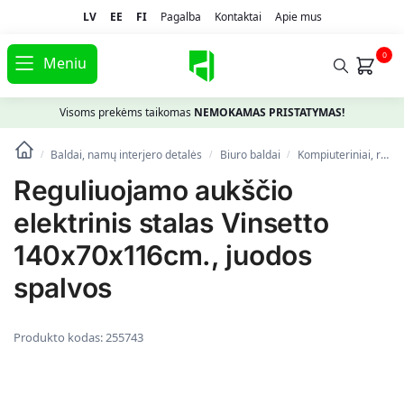
LV
EE
FI
Pagalba
Kontaktai
Apie mus
0
Meniu
Visoms prekėms taikomas
NEMOKAMAS PRISTATYMAS!
Baldai, namų interjero detalės
Biuro baldai
Kompiuteriniai, rašomieji stalai
/
/
/
Reguliuojamo aukščio
elektrinis stalas Vinsetto
140x70x116cm., juodos
spalvos
Produkto kodas:
255743