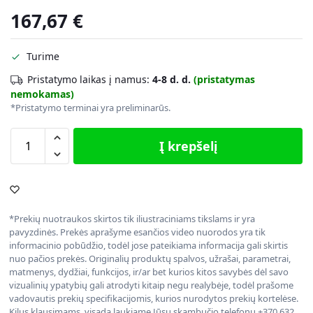
167,67
€
Turime
Pristatymo laikas į namus:
4-8 d. d.
(pristatymas
nemokamas)
*Pristatymo terminai yra preliminarūs.
Į krepšelį
*Prekių nuotraukos skirtos tik iliustraciniams tikslams ir yra
pavyzdinės. Prekės aprašyme esančios video nuorodos yra tik
informacinio pobūdžio, todėl jose pateikiama informacija gali skirtis
nuo pačios prekės. Originalių produktų spalvos, užrašai, parametrai,
matmenys, dydžiai, funkcijos, ir/ar bet kurios kitos savybės dėl savo
vizualinių ypatybių gali atrodyti kitaip negu realybėje, todėl prašome
vadovautis prekių specifikacijomis, kurios nurodytos prekių kortelėse.
Kilus klausimams, visada laukiame Jūsų skambučio telefonu +370 632