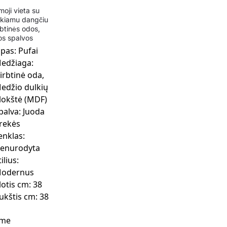
moji vieta su
nkiamu dangčiu
rbtinės odos,
os spalvos
ipas:
Pufai
edžiaga:
irbtinė oda,
edžio dulkių
lokštė (MDF)
palva:
Juoda
rekės
enklas:
enurodyta
tilius:
odernus
lotis cm:
38
ukštis cm:
38
ime