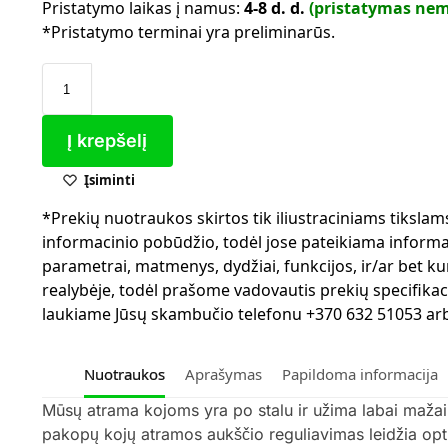
Pristatymo laikas į namus:
4-8 d. d.
(pristatymas ne
*Pristatymo terminai yra preliminarūs.
Į krepšelį
Įsiminti
*Prekių nuotraukos skirtos tik iliustraciniams tiksla
informacinio pobūdžio, todėl jose pateikiama informaci
parametrai, matmenys, dydžiai, funkcijos, ir/ar bet kur
realybėje, todėl prašome vadovautis prekių specifikac
laukiame Jūsų skambučio telefonu +370 632 51053 arba
Nuotraukos
Aprašymas
Papildoma informacija
Mūsų atrama kojoms yra po stalu ir užima labai mažai 
pakopų kojų atramos aukščio reguliavimas leidžia optim