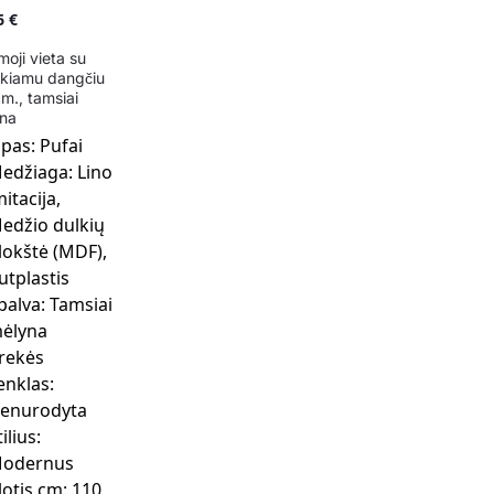
6
€
moji vieta su
nkiamu dangčiu
cm., tamsiai
na
ipas:
Pufai
edžiaga:
Lino
mitacija,
edžio dulkių
lokštė (MDF),
utplastis
palva:
Tamsiai
ėlyna
rekės
enklas:
enurodyta
tilius:
odernus
lotis cm:
110