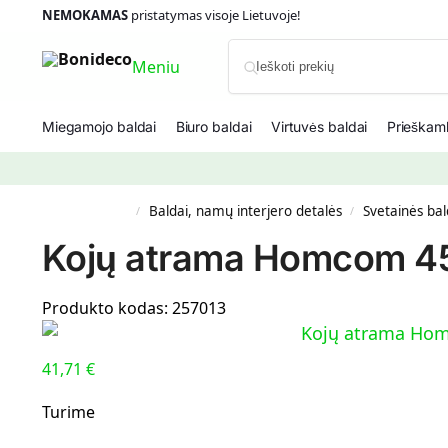
NEMOKAMAS
pristatymas visoje Lietuvoje!
Meniu
Miegamojo baldai
Biuro baldai
Virtuvės baldai
Prieškamb
Baldai, namų interjero detalės
Svetainės bal
/
/
Kojų atrama Homcom 45
Produkto kodas:
257013
41,71
€
Turime