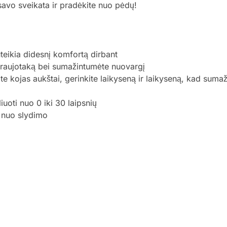
 savo sveikata ir pradėkite nuo pėdų!
teikia didesnį komfortą dirbant
 kraujotaką bei sumažintumėte nuovargį
te kojas aukštai, gerinkite laikyseną ir laikyseną, kad suma
oti nuo 0 iki 30 laipsnių
i nuo slydimo