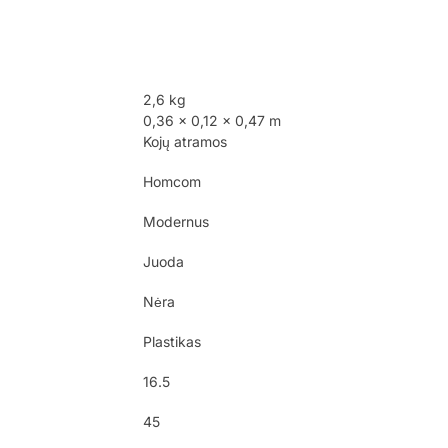
2,6 kg
0,36 × 0,12 × 0,47 m
Kojų atramos
Homcom
Modernus
Juoda
Nėra
Plastikas
16.5
45