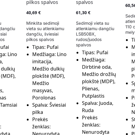
60,5
40,69
€
61,30
€
Sėdi
atle
u
Minkšta sėdimoji
Sėdimoji vieta su
110 
 dangčiu
vieta su atlenkiamu
atlenkiamu dangčiu
mėly
siai
dangčiu, šviesiai
LSB50BX,
T
vos
pilkos spalvos
rudos/juodos
spalvos
ufai
Tipas:
Pufai
M
Tipas:
Pufai
ga:
Lino
Medžiaga:
Lino
i
Medžiaga:
a,
imitacija,
M
Dirbtinė oda,
 dulkių
Medžio dulkių
p
Medžio drožlių
 (MDF),
plokštė (MDF),
P
plokštė (MDP),
Medžio
S
Plienas,
s,
masyvas,
m
Putplastis
nas
Porolonas
P
Spalva:
Juoda,
Tamsiai
Spalva:
Šviesiai
ž
Ruda
pilka
N
Prekės
Prekės
S
ženklas:
:
ženklas:
M
Nenurodyta
dyta
Nenurodyta
P