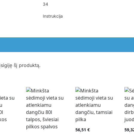
34
Instrukcija
įsigiję šį produktą.
56,51
€
59,3