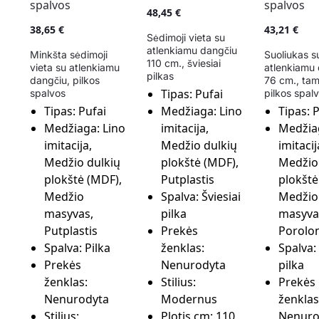
48,45
€
38,65
€
43,21
€
Sėdimoji vieta su
atlenkiamu dangčiu
Minkšta sėdimoji
Suoliukas s
110 cm., šviesiai
vieta su atlenkiamu
atlenkiamu
pilkas
dangčiu, pilkos
76 cm., tam
Tipas:
Pufai
spalvos
pilkos spal
Tipas:
Pufai
Medžiaga:
Lino
Tipas:
P
Medžiaga:
Lino
imitacija,
Medžia
imitacija,
Medžio dulkių
imitacij
Medžio dulkių
plokštė (MDF),
Medžio
plokštė (MDF),
Putplastis
plokštė
Medžio
Spalva:
Šviesiai
Medžio
masyvas,
pilka
masyva
Putplastis
Prekės
Porolo
Spalva:
Pilka
ženklas:
Spalva:
Prekės
Nenurodyta
pilka
ženklas:
Stilius:
Prekės
Nenurodyta
Modernus
ženklas
Stilius:
Plotis cm:
110
Nenuro