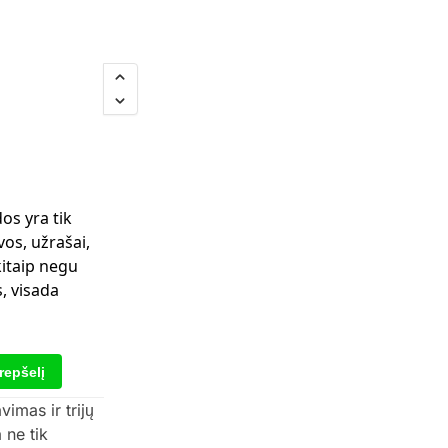
os yra tik
os, užrašai,
kitaip negu
, visada
krepšelį
imas ir trijų
 ne tik