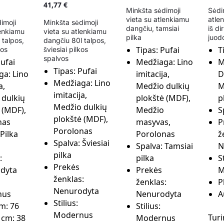
41,77
€
Minkšta sėdimoji
Sėdi
vieta su atlenkiamu
atle
imoji
Minkšta sėdimoji
dangčiu, tamsiai
iš di
lenkiamu
vieta su atlenkiamu
pilka
juod
 talpos,
dangčiu 80l talpos,
Tipas:
Pufai
T
vos
šviesiai pilkos
spalvos
ufai
Medžiaga:
Lino
M
Tipas:
Pufai
ga:
Lino
imitacija,
D
Medžiaga:
Lino
a,
Medžio dulkių
M
imitacija,
 dulkių
plokštė (MDF),
p
Medžio dulkių
 (MDF),
Medžio
S
plokštė (MDF),
nas
masyvas,
P
Porolonas
Pilka
Porolonas
ž
Spalva:
Šviesiai
Spalva:
Tamsiai
N
pilka
:
pilka
S
Prekės
dyta
Prekės
M
ženklas:
ženklas:
P
Nenurodyta
nus
Nenurodyta
A
Stilius:
cm:
76
Stilius:
Modernus
Tur
 cm:
38
Modernus