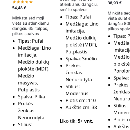
38,93
€
atlenkiamu dangčiu,
54,48
€
smėlio spalvos
Minkšta sėd
Tipas:
Pufai
Minkšta sėdimoji
vieta su at
vieta su atlenkiamu
Medžiaga:
Lino
dangčiu 80l
dangčiu 65l talpos,
pilkos spal
imitacija,
pilkos spalvos
Tipas:
P
Medžio dulkių
Tipas:
Pufai
Medžia
plokštė (MDF),
Medžiaga:
Lino
imitacij
Putplastis
imitacija,
Medžio
Spalva:
Smėlio
Medžio dulkių
plokštė
Prekės
plokštė (MDF),
Porolo
ženklas:
Medžio
Spalva:
Nenurodyta
masyvas,
Prekės
Stilius:
Putplastis
ženklas
Modernus
Spalva:
Pilka
Nenuro
Plotis cm:
110
Prekės
Stilius:
Aukštis cm:
38
ženklas:
Moder
Nenurodyta
Plotis 
Liko tik:
5+ vnt.
Stilius:
Aukštis