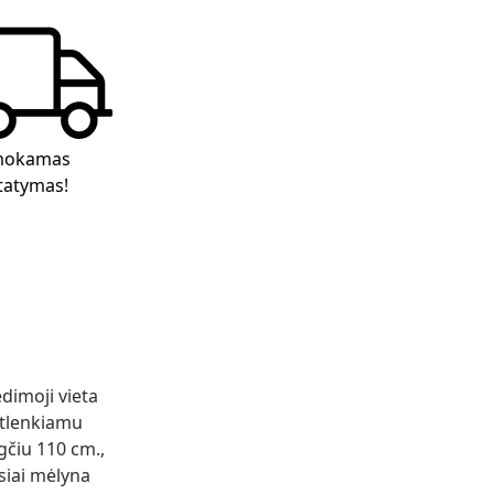
okamas
tatymas!