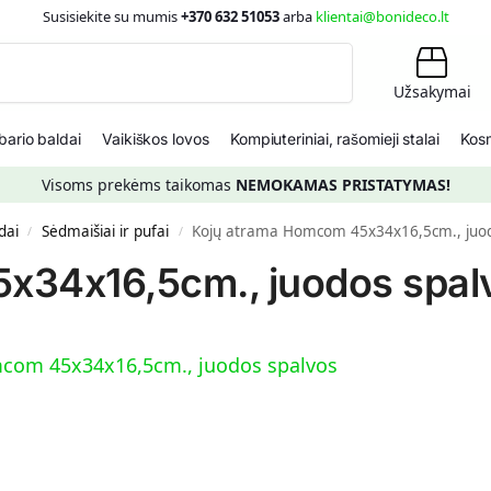
Susisiekite su mumis
+370 632 51053
arba
klientai@bonideco.lt
Ieškoti
Užsakymai
ario baldai
Vaikiškos lovos
Kompiuteriniai, rašomieji stalai
Kosm
Visoms prekėms taikomas
NEMOKAMAS PRISTATYMAS!
dai
Sėdmaišiai ir pufai
Kojų atrama Homcom 45x34x16,5cm., juod
/
/
x34x16,5cm., juodos spal