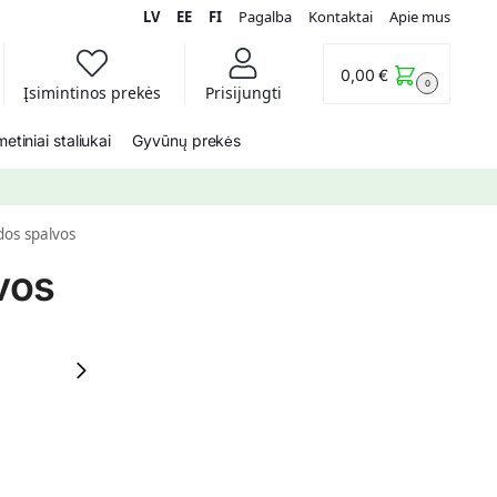
LV
EE
FI
Pagalba
Kontaktai
Apie mus
0,00
€
0
Įsimintinos prekės
Prisijungti
etiniai staliukai
Gyvūnų prekės
os spalvos
vos