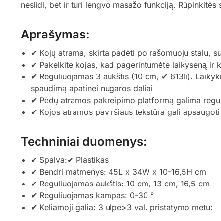
neslidi, bet ir turi lengvo masažo funkciją. Rūpinkitės
Aprašymas:
✔ Kojų atrama, skirta padėti po rašomuoju stalu, su
✔ Pakelkite kojas, kad pagerintumėte laikyseną ir
✔ Reguliuojamas 3 aukštis (10 cm, ✔ 613li). Laikyki
spaudimą apatinei nugaros daliai
✔ Pėdų atramos pakreipimo platformą galima reguliu
✔ Kojos atramos paviršiaus tekstūra gali apsaugot
Techniniai duomenys:
✔ Spalva:✔ Plastikas
✔ Bendri matmenys: 45L x 34W x 10-16,5H cm
✔ Reguliuojamas aukštis: 10 cm, 13 cm, 16,5 cm
✔ Reguliuojamas kampas: 0-30 °
✔ Keliamoji galia: 3 ulpe>3 val. pristatymo metu: