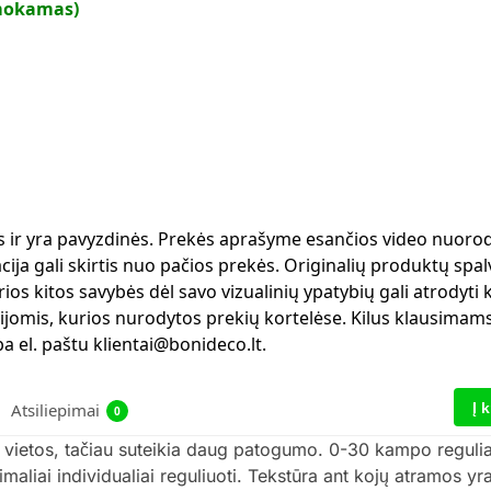
mokamas)
ms ir yra pavyzdinės. Prekės aprašyme esančios video nuorod
ja gali skirtis nuo pačios prekės. Originalių produktų spalv
ios kitos savybės dėl savo vizualinių ypatybių gali atrodyti 
ijomis, kurios nurodytos prekių kortelėse. Kilus klausimams
 el. paštu klientai@bonideco.lt.
Į 
Atsiliepimai
0
vietos, tačiau suteikia daug patogumo. 0-30 kampo reguliav
aliai individualiai reguliuoti. Tekstūra ant kojų atramos yra