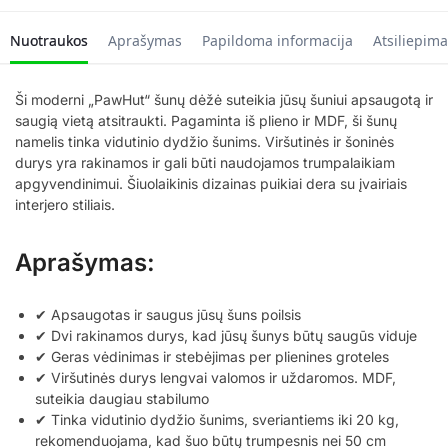
Nuotraukos
Aprašymas
Papildoma informacija
Atsiliepima
Ši moderni „PawHut“ šunų dėžė suteikia jūsų šuniui apsaugotą ir
saugią vietą atsitraukti. Pagaminta iš plieno ir MDF, ši šunų
namelis tinka vidutinio dydžio šunims. Viršutinės ir šoninės
durys yra rakinamos ir gali būti naudojamos trumpalaikiam
apgyvendinimui. Šiuolaikinis dizainas puikiai dera su įvairiais
interjero stiliais.
Aprašymas:
✔ Apsaugotas ir saugus jūsų šuns poilsis
✔ Dvi rakinamos durys, kad jūsų šunys būtų saugūs viduje
✔ Geras vėdinimas ir stebėjimas per plienines groteles
✔ Viršutinės durys lengvai valomos ir uždaromos. MDF,
suteikia daugiau stabilumo
✔ Tinka vidutinio dydžio šunims, sveriantiems iki 20 kg,
rekomenduojama, kad šuo būtų trumpesnis nei 50 cm