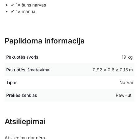
✔ 1× šuns narvas
✔ 1× manual
Papildoma informacija
Pakuotės svoris
19 kg
Pakuotės išmatavimai
0,92 × 0,6 × 0,15 m
Tipas
Narvai
Prekės ženklas
PawHut
Atsiliepimai
Atsiliepimų dar nėra.