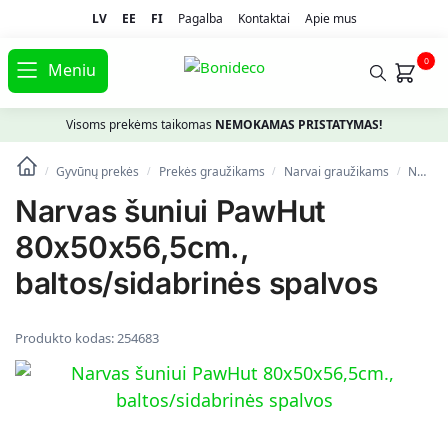
LV
EE
FI
Pagalba
Kontaktai
Apie mus
0
Meniu
Visoms prekėms taikomas
NEMOKAMAS PRISTATYMAS!
Gyvūnų prekės
Prekės graužikams
Narvai graužikams
Narvas šuniui PawHut 80x50x56,5cm., baltos/sidabrinės spalvos
/
/
/
/
Narvas šuniui PawHut
80x50x56,5cm.,
baltos/sidabrinės spalvos
Produkto kodas:
254683