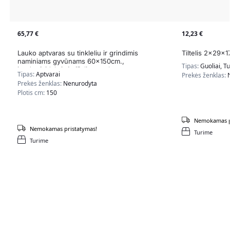
65,77
€
12,23
€
Lauko aptvaras su tinkleliu ir grindimis
Tiltelis 2x29x1
naminiams gyvūnams 60x150cm.,
Tipas:
Guoliai, Tu
juodos/sidabrinės/žalios spalvos
Tipas:
Aptvarai
Prekės ženklas:
Prekės ženklas:
Nenurodyta
Plotis cm:
150
Nemokamas p
Nemokamas pristatymas!
Turime
Turime