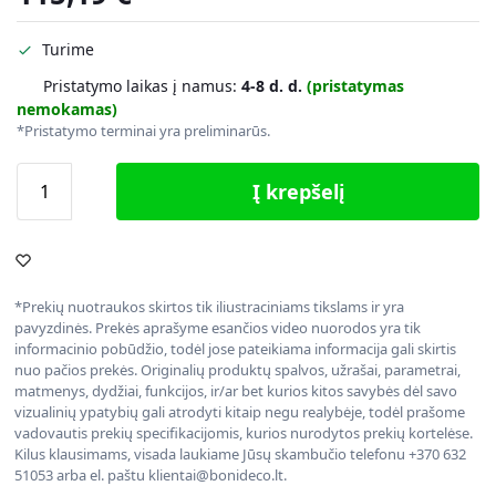
Turime
Pristatymo laikas į namus:
4-8 d. d.
(pristatymas
nemokamas)
*Pristatymo terminai yra preliminarūs.
Į krepšelį
*Prekių nuotraukos skirtos tik iliustraciniams tikslams ir yra
pavyzdinės. Prekės aprašyme esančios video nuorodos yra tik
informacinio pobūdžio, todėl jose pateikiama informacija gali skirtis
nuo pačios prekės. Originalių produktų spalvos, užrašai, parametrai,
matmenys, dydžiai, funkcijos, ir/ar bet kurios kitos savybės dėl savo
vizualinių ypatybių gali atrodyti kitaip negu realybėje, todėl prašome
vadovautis prekių specifikacijomis, kurios nurodytos prekių kortelėse.
Kilus klausimams, visada laukiame Jūsų skambučio telefonu +370 632
51053 arba el. paštu klientai@bonideco.lt.