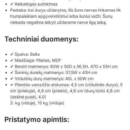
✔ Reikalingas surinkimas
Pastaba: kai durys uždarytos, šis šuns narvas tinkamas tik
trumpalaikiam apgyvendinimui arba šuniui vežti. Šunų
niekada negalima laikyti uždarame narve ilgą laiką.
Techniniai duomenys:
✔ Spalva: Balta
✔ Medžiaga: Plienas, MDF
✔ Bendri matmenys: 80W x 50D x 56,5H. 47D x 53H cm
✔ Šoninių durelių matmenys: 37,5W x 43H cm
✔ Viršutinių durų matmenys: 40L x 50W cm
✔ Plieninio vamzdžio atstumas: 4,5 cm (viršutinės durys), 5
cm (priekyje), 4,8 cm (priekis), 4,8 cm (durų tūris) 4,8 cm
(dešinė pusė), 4.0)
3. kg (viduje), 15 kg (viršuje)
Pristatymo apimtis: