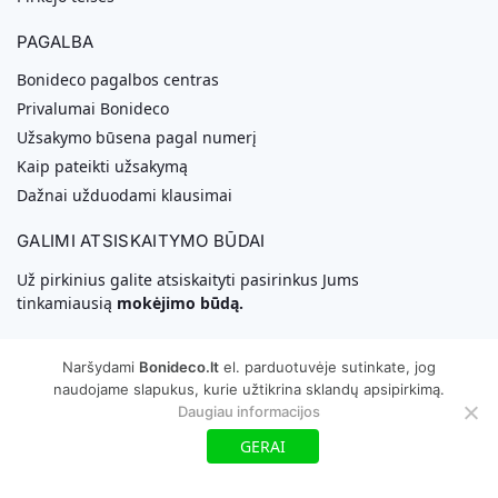
PAGALBA
Bonideco pagalbos centras
Privalumai Bonideco
Užsakymo būsena pagal numerį
Kaip pateikti užsakymą
Dažnai užduodami klausimai
GALIMI ATSISKAITYMO BŪDAI
Už pirkinius galite atsiskaityti pasirinkus Jums
tinkamiausią
mokėjimo būdą.
Naršydami
Bonideco.lt
el. parduotuvėje sutinkate, jog
naudojame slapukus, kurie užtikrina sklandų apsipirkimą.
Daugiau informacijos
Svetainių Kūrimas
GERAI
Copyright © 2026 MB „Bonideco“. Visos teisės saugomos