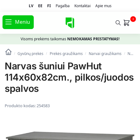
LV
EE
FI
Pagalba
Kontaktai
Apie mus
0
Meniu
Visoms prekėms taikomas
NEMOKAMAS PRISTATYMAS!
Gyvūnų prekės
Prekės graužikams
Narvai graužikams
Narvas šuniui PawHut 114x60x82cm., pilkos/juodos spalvos
/
/
/
/
Narvas šuniui PawHut
114x60x82cm., pilkos/juodos
spalvos
Produkto kodas:
254583