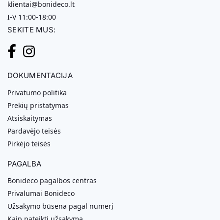
klientai@bonideco.lt
I-V 11:00-18:00
SEKITE MUS:
DOKUMENTACIJA
Privatumo politika
Prekių pristatymas
Atsiskaitymas
Pardavėjo teisės
Pirkėjo teisės
PAGALBA
Bonideco pagalbos centras
Privalumai Bonideco
Užsakymo būsena pagal numerį
Kaip pateikti užsakymą