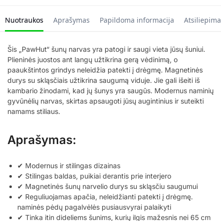
Nuotraukos
Aprašymas
Papildoma informacija
Atsiliepima
Šis „PawHut“ šunų narvas yra patogi ir saugi vieta jūsų šuniui.
Plieninės juostos ant langų užtikrina gerą vėdinimą, o
paaukštintos grindys neleidžia patekti į drėgmę. Magnetinės
durys su skląsčiais užtikrina saugumą viduje. Jie gali išeiti iš
kambario žinodami, kad jų šunys yra saugūs. Modernus naminių
gyvūnėlių narvas, skirtas apsaugoti jūsų augintinius ir suteikti
namams stiliaus.
Aprašymas:
✔ Modernus ir stilingas dizainas
✔ Stilingas baldas, puikiai derantis prie interjero
✔ Magnetinės šunų narvelio durys su skląsčiu saugumui
✔ Reguliuojamas apačia, neleidžianti patekti į drėgmę.
naminės pėdų pagalvėlės pusiausvyrai palaikyti
✔ Tinka itin dideliems šunims, kurių ilgis mažesnis nei 65 cm