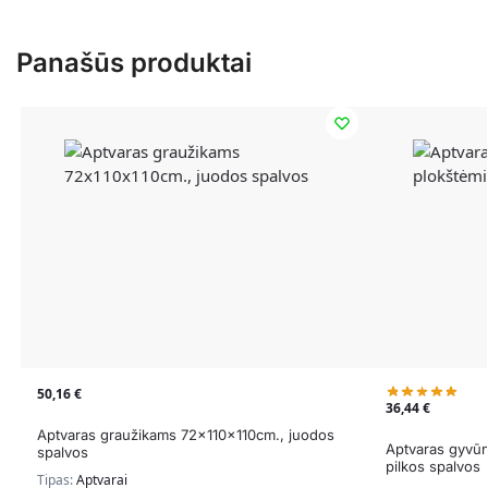
Panašūs produktai
50,16
€
36,44
€
Aptvaras graužikams 72x110x110cm., juodos
Aptvaras gyvūn
spalvos
pilkos spalvos
Tipas:
Aptvarai