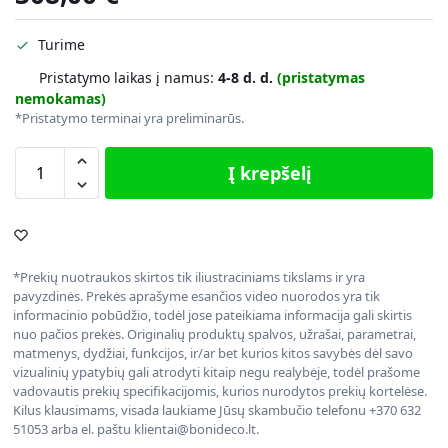
Turime
Pristatymo laikas į namus:
4-8 d. d.
(pristatymas
nemokamas)
*Pristatymo terminai yra preliminarūs.
Į krepšelį
*Prekių nuotraukos skirtos tik iliustraciniams tikslams ir yra
pavyzdinės. Prekės aprašyme esančios video nuorodos yra tik
informacinio pobūdžio, todėl jose pateikiama informacija gali skirtis
nuo pačios prekės. Originalių produktų spalvos, užrašai, parametrai,
matmenys, dydžiai, funkcijos, ir/ar bet kurios kitos savybės dėl savo
vizualinių ypatybių gali atrodyti kitaip negu realybėje, todėl prašome
vadovautis prekių specifikacijomis, kurios nurodytos prekių kortelėse.
Kilus klausimams, visada laukiame Jūsų skambučio telefonu +370 632
51053 arba el. paštu klientai@bonideco.lt.