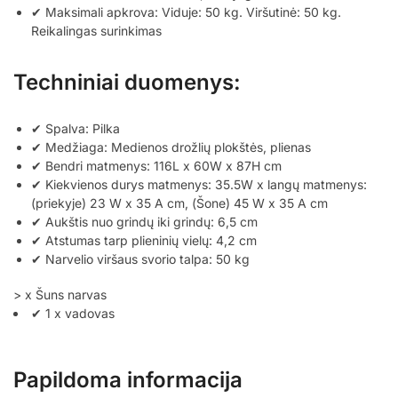
✔ Maksimali apkrova: Viduje: 50 kg. Viršutinė: 50 kg.
Reikalingas surinkimas
Techniniai duomenys:
✔ Spalva: Pilka
✔ Medžiaga: Medienos drožlių plokštės, plienas
✔ Bendri matmenys: 116L x 60W x 87H cm
✔ Kiekvienos durys matmenys: 35.5W x langų matmenys:
(priekyje) 23 W x 35 A cm, (Šone) 45 W x 35 A cm
✔ Aukštis nuo grindų iki grindų: 6,5 cm
✔ Atstumas tarp plieninių vielų: 4,2 cm
✔ Narvelio viršaus svorio talpa: 50 kg
> x Šuns narvas
✔ 1 x vadovas
Papildoma informacija