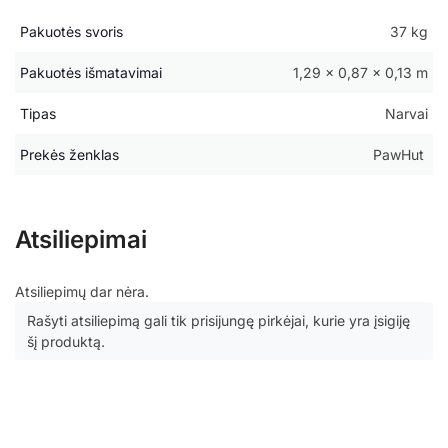
Pakuotės svoris
37 kg
Pakuotės išmatavimai
1,29 × 0,87 × 0,13 m
Tipas
Narvai
Prekės ženklas
PawHut
Atsiliepimai
Atsiliepimų dar nėra.
Rašyti atsiliepimą gali tik prisijungę pirkėjai, kurie yra įsigiję
šį produktą.