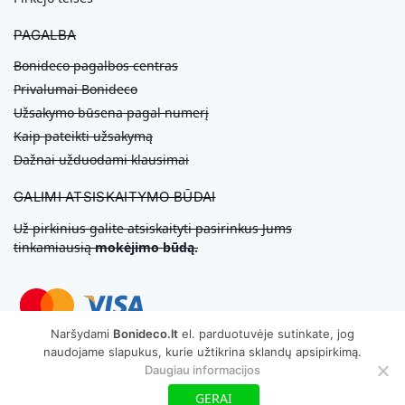
PAGALBA
Bonideco pagalbos centras
Privalumai Bonideco
Užsakymo būsena pagal numerį
Kaip pateikti užsakymą
Dažnai užduodami klausimai
GALIMI ATSISKAITYMO BŪDAI
Už pirkinius galite atsiskaityti pasirinkus Jums
tinkamiausią
mokėjimo būdą.
Naršydami
Bonideco.lt
el. parduotuvėje sutinkate, jog
naudojame slapukus, kurie užtikrina sklandų apsipirkimą.
Svetainių Kūrimas
Daugiau informacijos
Copyright © 2026 MB „Bonideco“. Visos teisės saugomos
GERAI