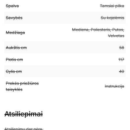
Spalva
Tamsiai pilka
Savybės
Su kojelėmis
Mediena, Poliesteris, Putos,
Medžiaga
Velvetas
Aukštis cm
58
Plotis cm
117
Gylis cm
40
Prekės priežiūros
Instrukcija
taisyklės
Atsiliepimai
Atsiliepimų dar nėra.