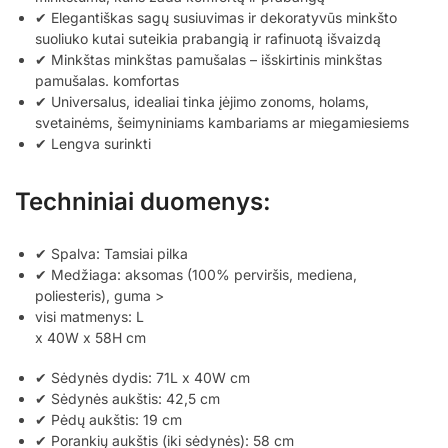
✔ Elegantiškas sagų susiuvimas ir dekoratyvūs minkšto
suoliuko kutai suteikia prabangią ir rafinuotą išvaizdą
✔ Minkštas minkštas pamušalas – išskirtinis minkštas
pamušalas. komfortas
✔ Universalus, idealiai tinka įėjimo zonoms, holams,
svetainėms, šeimyniniams kambariams ar miegamiesiems
✔ Lengva surinkti
Techniniai duomenys:
✔ Spalva: Tamsiai pilka
✔ Medžiaga: aksomas (100% perviršis, mediena,
poliesteris), guma >
visi matmenys: L
x 40W x 58H cm
✔ Sėdynės dydis: 71L x 40W cm
✔ Sėdynės aukštis: 42,5 cm
✔ Pėdų aukštis: 19 cm
✔ Porankių aukštis (iki sėdynės): 58 cm