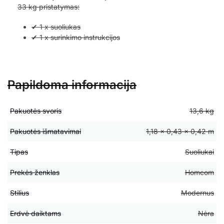
33 kg pristatymas:
✔ 1 x suoliukas
✔ 1 x surinkimo instrukcijos
Papildoma informacija
Pakuotės svoris
13,6 kg
Pakuotės išmatavimai
1,18 × 0,43 × 0,42 m
Tipas
Suoliukai
Prekės ženklas
Homcom
Stilius
Modernus
Erdvė daiktams
Nėra