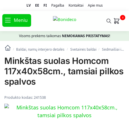
LV
EE
FI
Pagalba
Kontaktai
Apie mus
0
Meniu
Visoms prekėms taikomas
NEMOKAMAS PRISTATYMAS!
Baldai, namų interjero detalės
Svetainės baldai
Sėdmaišiai ir pufai
/
/
/
Minkštas suolas Homcom
117x40x58cm., tamsiai pilkos
spalvos
Produkto kodas:
241538