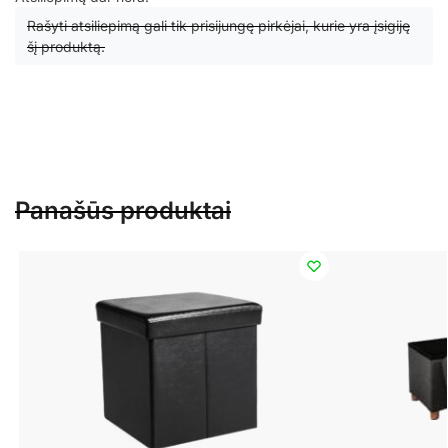
Rašyti atsiliepimą gali tik prisijungę pirkėjai, kurie yra įsigiję
šį produktą.
Panašūs produktai