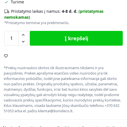
Turime
Pristatymo laikas į namus:
4-8 d. d.
(pristatymas
nemokamas)
*Pristatymo terminai yra preliminarūs.
Į krepšelį
*Prekių nuotraukos skirtos tik iliustraciniams tikslams ir yra
pavyzdinės. Prekės aprašyme esančios video nuorodos yra tik
informacinio pobūdžio, todėl jose pateikiama informacija gali skirtis
nuo pačios prekės. Originalių produktų spalvos, užrašai, parametrai,
matmenys, dydžiai, funkcijos, ir/ar bet kurios kitos savybės dėl savo
vizualinių ypatybių gali atrodyti kitaip negu realybėje, todėl prašome
vadovautis prekių specifikacijomis, kurios nurodytos prekių kortelėse.
Kilus klausimams, visada laukiame Jūsų skambučio telefonu +370 632
51053 arba el. paštu klientai@bonideco.lt.