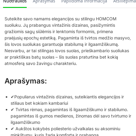
Nuotraukos
Aprašymas
Papildoma informacija
Atsiliepima
Suteikite savo namams elegancijos su stilingu HOMCOM
suoliuku. Jų prabangus vintažinis dizainas, pasižymintis
gražiomis sagų siūlėmis ir lenktomis formomis, primena
praėjusių epochų estetiką. Pagaminta iš tvirtos medžio masyvo,
šis lovos suoliukas garantuoja stabilumą ir ilgaamžiškumą.
Nesvarbu, ar tai stilingas lovos suolas, prieškambario suoliukas
ar praktiškas batų suolas – šis suolas praturtina bet kokią
atmosferą savo žavingu charakteriu.
Aprašymas:
✔Populiarus vintažinis dizainas, suteikiantis elegancijos ir
stiliaus bet kokiam kambariui
✔ Tvirtas rėmas, pagamintas iš ilgaamžiškumo ir stabilumo.
pagamintas iš gumos medienos, žinomas dėl savo tvirtumo ir
ilgaamžiškumo
✔ Aukštos kokybės poliesterio užvalkalas su aksominiu
minkštumu, kuris žada komfortą ir prabangą