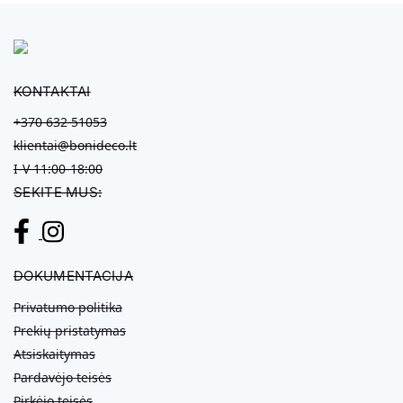
KONTAKTAI
+370 632 51053
klientai@bonideco.lt
I-V 11:00-18:00
SEKITE MUS:
DOKUMENTACIJA
Privatumo politika
Prekių pristatymas
Atsiskaitymas
Pardavėjo teisės
Pirkėjo teisės