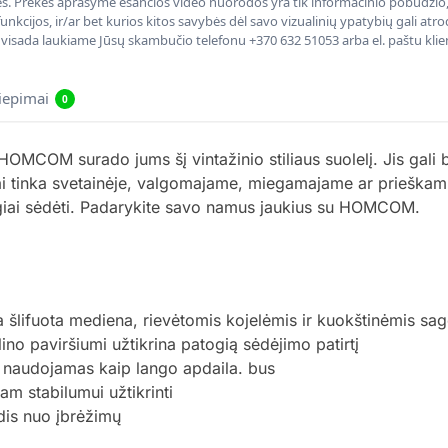
nės. Prekės aprašyme esančios video nuorodos yra tik informacinio pobūdžio, 
nkcijos, ir/ar bet kurios kitos savybės dėl savo vizualinių ypatybių gali at
, visada laukiame Jūsų skambučio telefonu +370 632 51053 arba el. paštu kli
liepimai
0
 HOMCOM surado jums šį vintažinio stiliaus suolelį. Jis gali
iai tinka svetainėje, valgomajame, miegamajame ar prieškam
togiai sėdėti. Padarykite savo namus jaukius su HOMCOM.
lta šlifuota mediena, rievėtomis kojelėmis ir kuokštinėmis 
no paviršiumi užtikrina patogią sėdėjimo patirtį
i naudojamas kaip lango apdaila. bus
 stabilumui užtikrinti
is nuo įbrėžimų