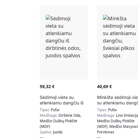
59,32
€
40,69
€
Sėdimoji vieta su
Minkšta sėdimoji vie
atlenkiamu dangčiu iš
su atlenkiamu dangč
dirbtinės odos, juodos
šviesiai pilkos spalv
Tipas:
Pufai
Tipas:
Pufai
spalvos
Medžiaga:
Dirbtinė Oda,
Medžiaga:
Lino Imitacija
Medžio Dulkių Plokštė
Medžio Dulkių Plokštė
(MDF)
(MDF), Medžio Masyvas
Spalva:
Juoda
Porolonas
Spalva:
Šviesiai Pilka