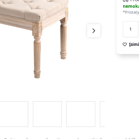
nemok
*Pristat
Įsimi