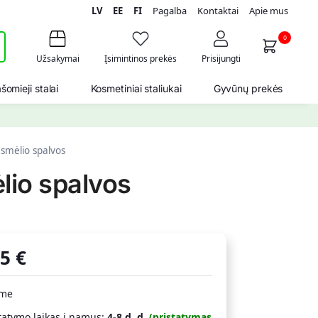
LV
EE
FI
Pagalba
Kontaktai
Apie mus
i
0
Užsakymai
Įsimintinos prekės
Prisijungti
šomieji stalai
Kosmetiniai staliukai
Gyvūnų prekės
smėlio spalvos
io spalvos
55
€
ime
tatymo laikas į namus:
4-8 d. d.
(pristatymas