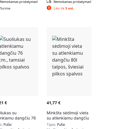
Nemokamas pristatymas!
Nemokamas pristatymas!
Turime
Liko tik
5 vnt.
,21
€
41,77
€
liukas su
Minkšta sėdimoji vieta
enkiamu dangčiu 76
su atlenkiamu dangčiu
, tamsiai pilkos
80l talpos, šviesiai
as:
Pufai
Tipas:
Pufai
lvos
pilkos spalvos