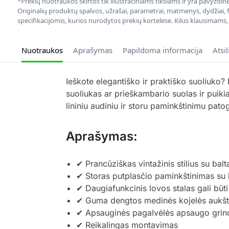
*Prekių nuotraukos skirtos tik iliustraciniams tikslams ir yra pavyzdi
Originalių produktų spalvos, užrašai, parametrai, matmenys, dydžiai, fu
specifikacijomis, kurios nurodytos prekių kortelėse. Kilus klausimams
Nuotraukos
Aprašymas
Papildoma informacija
Atsi
Ieškote elegantiško ir praktiško suoliuko?
suoliukas ar prieškambario suolas ir puik
lininiu audiniu ir storu paminkštinimu pa
Aprašymas:
✔ Prancūziškas vintažinis stilius su ba
✔ Storas putplasčio paminkštinimas su li
✔ Daugiafunkcinis lovos stalas gali būt
✔ Guma dengtos medinės kojelės aukštam
✔ Apsauginės pagalvėlės apsaugo grind
✔ Reikalingas montavimas