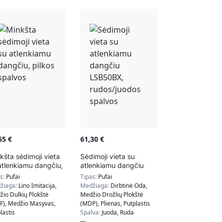
,65
€
61,30
€
kšta sėdimoji vieta
Sėdimoji vieta su
atlenkiamu dangčiu,
atlenkiamu dangčiu
kos spalvos
LSB50BX, rudos/juodos
as:
Pufai
Tipas:
Pufai
spalvos
žiaga:
Lino Imitacija,
Medžiaga:
Dirbtinė Oda,
io Dulkių Plokštė
Medžio Drožlių Plokštė
F), Medžio Masyvas,
(MDP), Plienas, Putplastis
lastis
Spalva:
Juoda, Ruda
lva:
Pilka