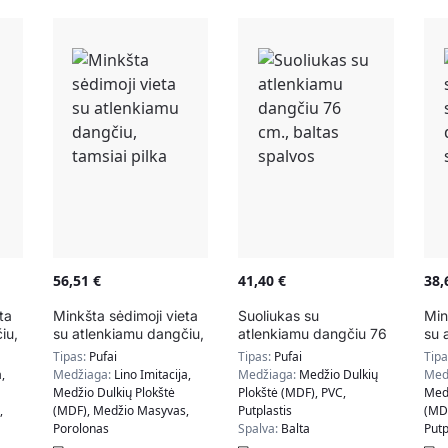
56,51
€
41,40
€
38
ta
Minkšta sėdimoji vieta
Suoliukas su
Min
iu,
su atlenkiamu dangčiu,
atlenkiamu dangčiu 76
su 
os
tamsiai pilka
cm., baltas spalvos
pil
Tipas:
Pufai
Tipas:
Pufai
Tip
,
Medžiaga:
Lino Imitacija,
Medžiaga:
Medžio Dulkių
Med
Medžio Dulkių Plokštė
Plokštė (MDF), PVC,
Medž
,
(MDF), Medžio Masyvas,
Putplastis
(MD
Porolonas
Spalva:
Balta
Putp
Spalva:
Tamsiai Pilka
Spa