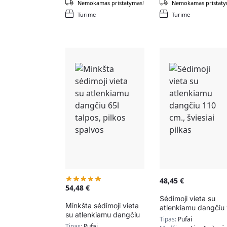
Nemokamas pristatymas!
Nemokamas pristaty
Turime
Turime
48,45
€
54,48
€
Sėdimoji vieta su
Minkšta sėdimoji vieta
atlenkiamu dangčiu 
su atlenkiamu dangčiu
cm., šviesiai pilkas
Tipas:
Pufai
65l talpos, pilkos
Tipas:
Pufai