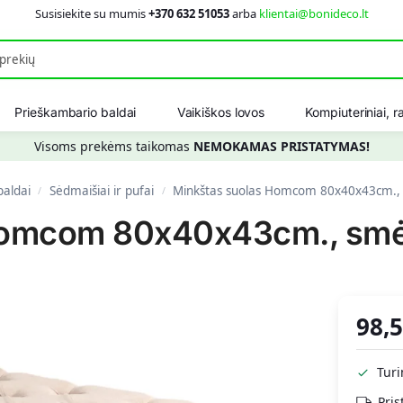
Susisiekite su mumis
+370 632 51053
arba
klientai@bonideco.lt
Ieškot
Prieškambario baldai
Vaikiškos lovos
Kompiuteriniai, ra
Visoms prekėms taikomas
NEMOKAMAS PRISTATYMAS!
baldai
Sėdmaišiai ir pufai
Minkštas suolas Homcom 80x40x43cm., 
/
/
Homcom 80x40x43cm., smėl
98,
Tur
Pris