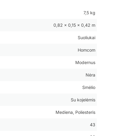
7,5 kg
0,82 × 0,15 × 0,42 m
Suoliukai
Homcom
Modernus
Nėra
Smėlio
Su kojelėmis
Mediena, Poliesteris
43