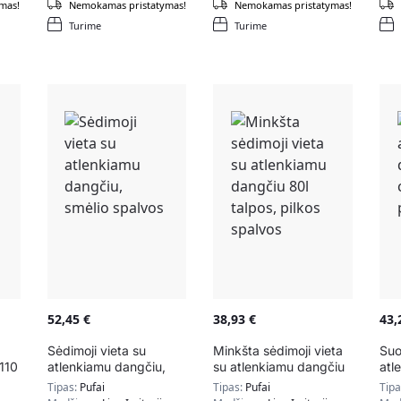
mas!
Nemokamas pristatymas!
Nemokamas pristatymas!
Turime
Turime
52,45
€
38,93
€
43
Sėdimoji vieta su
Minkšta sėdimoji vieta
Suo
110
atlenkiamu dangčiu,
su atlenkiamu dangčiu
atl
smėlio spalvos
80l talpos, pilkos
cm.
Tipas:
Pufai
Tipas:
Pufai
Tip
spalvos
spa