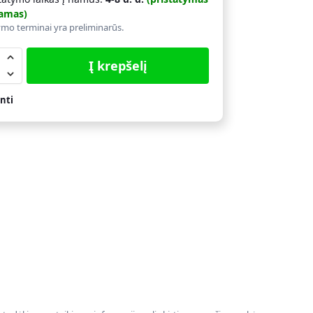
amas)
ymo terminai yra preliminarūs.
Į krepšelį
nti