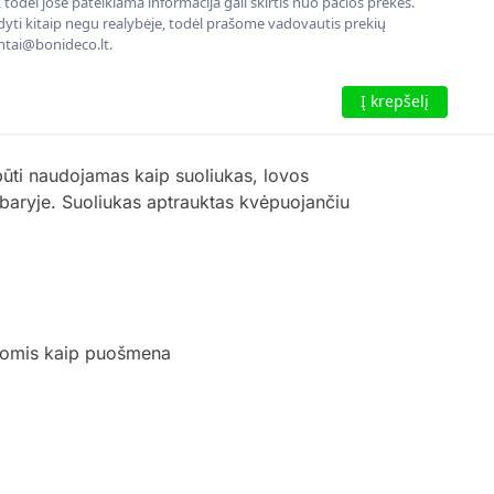
todėl jose pateikiama informacija gali skirtis nuo pačios prekės.
rodyti kitaip negu realybėje, todėl prašome vadovautis prekių
entai@bonideco.lt.
Į krepšelį
 būti naudojamas kaip suoliukas, lovos
baryje. Suoliukas aptrauktas kvėpuojančiu
sagomis kaip puošmena