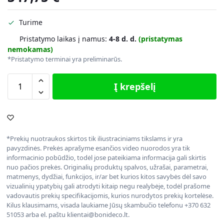
Turime
Pristatymo laikas į namus:
4-8 d. d.
(pristatymas
nemokamas)
*Pristatymo terminai yra preliminarūs.
Į krepšelį
*Prekių nuotraukos skirtos tik iliustraciniams tikslams ir yra
pavyzdinės. Prekės aprašyme esančios video nuorodos yra tik
informacinio pobūdžio, todėl jose pateikiama informacija gali skirtis
nuo pačios prekės. Originalių produktų spalvos, užrašai, parametrai,
matmenys, dydžiai, funkcijos, ir/ar bet kurios kitos savybės dėl savo
vizualinių ypatybių gali atrodyti kitaip negu realybėje, todėl prašome
vadovautis prekių specifikacijomis, kurios nurodytos prekių kortelėse.
Kilus klausimams, visada laukiame Jūsų skambučio telefonu +370 632
51053 arba el. paštu klientai@bonideco.lt.