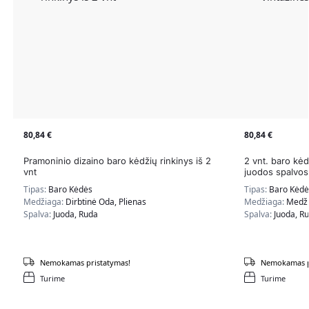
80,84
€
80,84
€
Pramoninio dizaino baro kėdžių rinkinys iš 2
2 vnt. baro kėd
vnt
juodos spalvos
Tipas:
Baro Kėdės
Tipas:
Baro Kėdė
Medžiaga:
Dirbtinė Oda, Plienas
Medžiaga:
Medži
Spalva:
Juoda, Ruda
Spalva:
Juoda, R
Nemokamas pristatymas!
Nemokamas p
Turime
Turime