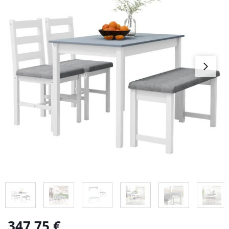
347,75
€