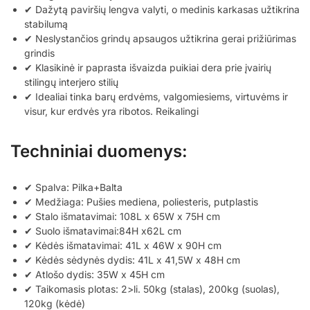
✔ Dažytą paviršių lengva valyti, o medinis karkasas užtikrina
stabilumą
✔ Neslystančios grindų apsaugos užtikrina gerai prižiūrimas
grindis
✔ Klasikinė ir paprasta išvaizda puikiai dera prie įvairių
stilingų interjero stilių
✔ Idealiai tinka barų erdvėms, valgomiesiems, virtuvėms ir
visur, kur erdvės yra ribotos. Reikalingi
Techniniai duomenys:
✔ Spalva: Pilka+Balta
✔ Medžiaga: Pušies mediena, poliesteris, putplastis
✔ Stalo išmatavimai: 108L x 65W x 75H cm
✔ Suolo išmatavimai:84H x62L cm
✔ Kėdės išmatavimai: 41L x 46W x 90H cm
✔ Kėdės sėdynės dydis: 41L x 41,5W x 48H cm
✔ Atlošo dydis: 35W x 45H cm
✔ Taikomasis plotas: 2>li. 50kg (stalas), 200kg (suolas),
120kg (kėdė)