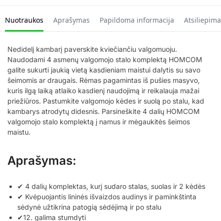
Nuotraukos
Aprašymas
Papildoma informacija
Atsiliepima
Nedidelį kambarį paverskite kviečiančiu valgomuoju.
Naudodami 4 asmenų valgomojo stalo komplektą HOMCOM
galite sukurti jaukią vietą kasdieniam maistui dalytis su savo
šeimomis ar draugais. Rėmas pagamintas iš pušies masyvo,
kuris ilgą laiką atlaiko kasdienį naudojimą ir reikalauja mažai
priežiūros. Pastumkite valgomojo kėdes ir suolą po stalu, kad
kambarys atrodytų didesnis. Parsineškite 4 dalių HOMCOM
valgomojo stalo komplektą į namus ir mėgaukitės šeimos
maistu.
Aprašymas:
✔ 4 dalių komplektas, kurį sudaro stalas, suolas ir 2 kėdės
✔ Kvėpuojantis lininės išvaizdos audinys ir paminkštinta
sėdynė užtikrina patogią sėdėjimą ir po stalu
✔12. galima stumdyti