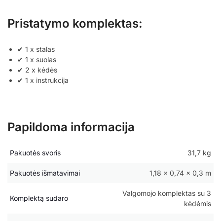
Pristatymo komplektas:
✔ 1 x stalas
✔ 1 x suolas
✔ 2 x kėdės
✔ 1 x instrukcija
Papildoma informacija
Pakuotės svoris
31,7 kg
Pakuotės išmatavimai
1,18 × 0,74 × 0,3 m
Valgomojo komplektas su 3
Komplektą sudaro
kėdėmis