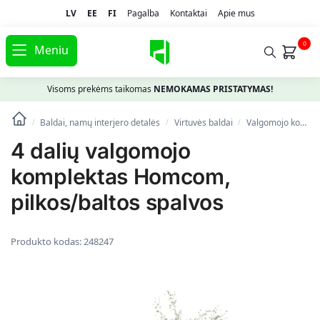
LV
EE
FI
Pagalba
Kontaktai
Apie mus
0
Meniu
Visoms prekėms taikomas
NEMOKAMAS PRISTATYMAS!
Baldai, namų interjero detalės
Virtuvės baldai
Valgomojo komplektai
/
/
/
4 dalių valgomojo
komplektas Homcom,
pilkos/baltos spalvos
Produkto kodas:
248247