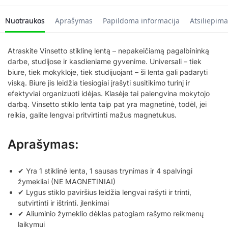
Nuotraukos
Aprašymas
Papildoma informacija
Atsiliepima
Atraskite Vinsetto stiklinę lentą – nepakeičiamą pagalbininką
darbe, studijose ir kasdieniame gyvenime. Universali – tiek
biure, tiek mokykloje, tiek studijuojant – ši lenta gali padaryti
viską. Biure jis leidžia tiesiogiai įrašyti susitikimo turinį ir
efektyviai organizuoti idėjas. Klasėje tai palengvina mokytojo
darbą. Vinsetto stiklo lenta taip pat yra magnetinė, todėl, jei
reikia, galite lengvai pritvirtinti mažus magnetukus.
Aprašymas:
✔ Yra 1 stiklinė lenta, 1 sausas trynimas ir 4 spalvingi
žymekliai (NE MAGNETINIAI)
✔ Lygus stiklo paviršius leidžia lengvai rašyti ir trinti,
sutvirtinti ir ištrinti. įlenkimai
✔ Aliuminio žymeklio dėklas patogiam rašymo reikmenų
laikymui