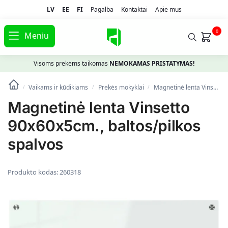
LV
EE
FI
Pagalba
Kontaktai
Apie mus
0
Meniu
Visoms prekėms taikomas
NEMOKAMAS PRISTATYMAS!
Vaikams ir kūdikiams
Prekės mokyklai
Magnetinė lenta Vinsetto 90x60x5cm., baltos/pilkos spalvos
/
/
/
Magnetinė lenta Vinsetto
90x60x5cm., baltos/pilkos
spalvos
Produkto kodas:
260318