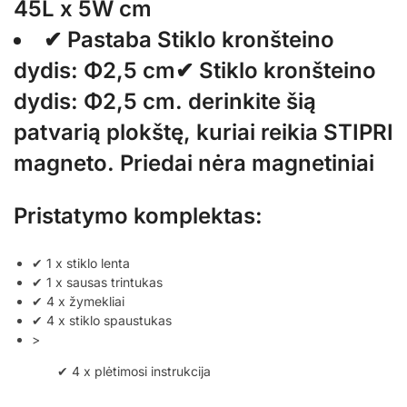
45L x 5W cm
✔ Pastaba Stiklo kronšteino
dydis: Φ2,5 cm✔ Stiklo kronšteino
dydis: Φ2,5 cm. derinkite šią
patvarią plokštę, kuriai reikia STIPRI
magneto. Priedai nėra magnetiniai
Pristatymo komplektas:
✔ 1 x stiklo lenta
✔ 1 x sausas trintukas
✔ 4 x žymekliai
✔ 4 x stiklo spaustukas
>
✔ 4 x plėtimosi instrukcija