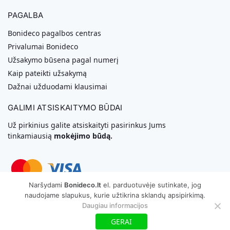
PAGALBA
Bonideco pagalbos centras
Privalumai Bonideco
Užsakymo būsena pagal numerį
Kaip pateikti užsakymą
Dažnai užduodami klausimai
GALIMI ATSISKAITYMO BŪDAI
Už pirkinius galite atsiskaityti pasirinkus Jums
tinkamiausią
mokėjimo būdą.
Naršydami
Bonideco.lt
el. parduotuvėje sutinkate, jog
naudojame slapukus, kurie užtikrina sklandų apsipirkimą.
Svetainių Kūrimas
Daugiau informacijos
GERAI
Copyright © 2026 MB „Bonideco“. Visos teisės saugomos