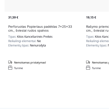
31,59
€
19,15
€
Perforuotas Popieriaus padėklas 7x25x33
Rašymo priemo
cm., šviesiai rudos spalvos
cm., šviesiai r
Tipas:
Kitos Kanceliarinės Prekės
Tipas:
Kitos Kanc
Reikalingi elementai:
Ne
Reikalingi eleme
Elementų tipas:
Nenurodyta
Elementų tipas:
Nemokamas pristatymas!
Nemokamas p
Turime
Turime