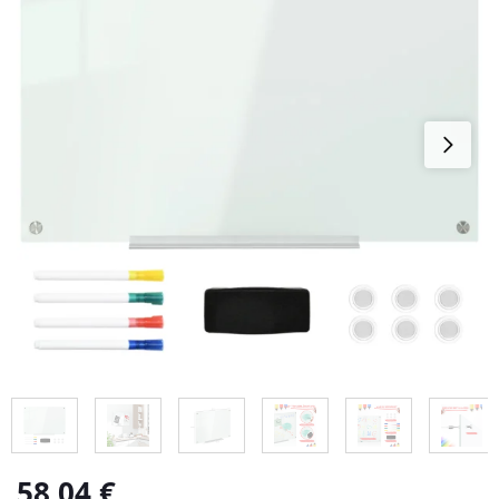
58,04
€