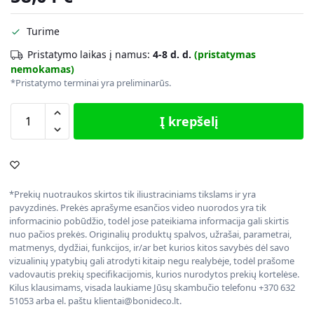
Turime
Pristatymo laikas į namus:
4-8 d. d.
(pristatymas
nemokamas)
*Pristatymo terminai yra preliminarūs.
Į krepšelį
*Prekių nuotraukos skirtos tik iliustraciniams tikslams ir yra
pavyzdinės. Prekės aprašyme esančios video nuorodos yra tik
informacinio pobūdžio, todėl jose pateikiama informacija gali skirtis
nuo pačios prekės. Originalių produktų spalvos, užrašai, parametrai,
matmenys, dydžiai, funkcijos, ir/ar bet kurios kitos savybės dėl savo
vizualinių ypatybių gali atrodyti kitaip negu realybėje, todėl prašome
vadovautis prekių specifikacijomis, kurios nurodytos prekių kortelėse.
Kilus klausimams, visada laukiame Jūsų skambučio telefonu +370 632
51053 arba el. paštu klientai@bonideco.lt.