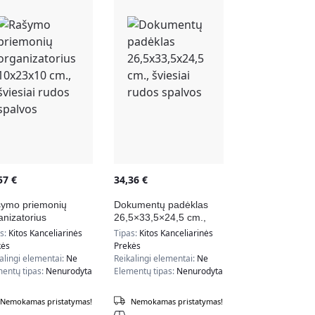
,57
€
34,36
€
ymo priemonių
Dokumentų padėklas
anizatorius
26,5×33,5×24,5 cm.,
23x10 cm., šviesiai
šviesiai rudos spalvos
as:
Kitos Kanceliarinės
Tipas:
Kitos Kanceliarinės
os spalvos
kės
Prekės
alingi elementai:
Ne
Reikalingi elementai:
Ne
entų tipas:
Nenurodyta
Elementų tipas:
Nenurodyta
Nemokamas pristatymas!
Nemokamas pristatymas!