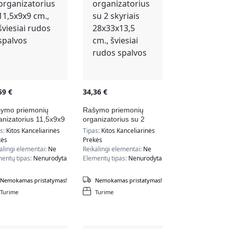
,59
€
34,36
€
ymo priemonių
Rašymo priemonių
anizatorius 11,5x9x9
organizatorius su 2
, šviesiai rudos
skyriais 28x33x13,5
as:
Kitos Kanceliarinės
Tipas:
Kitos Kanceliarinės
lvos
cm., šviesiai rudos
kės
Prekės
spalvos
alingi elementai:
Ne
Reikalingi elementai:
Ne
entų tipas:
Nenurodyta
Elementų tipas:
Nenurodyta
Nemokamas pristatymas!
Nemokamas pristatymas!
Turime
Turime