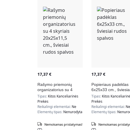
17,37
€
17,37
€
Rašymo priemonių
Popieriaus padėklas
organizatorius su 4
6x25x33 cm., šviesia
skyriais 20x25x11,5 cm.,
rudos spalvos
Tipas:
Kitos Kanceliarinės
Tipas:
Kitos Kanceliarin
šviesiai rudos spalvos
Prekės
Prekės
Reikalingi elementai:
Ne
Reikalingi elementai:
N
Elementų tipas:
Nenurodyta
Elementų tipas:
Nenuro
Nemokamas pristatymas!
Nemokamas pristaty