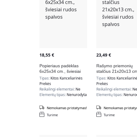
18,55
€
23,49
€
Popieriaus padėklas
Rašymo priemonių
6x25x34 cm., šviesiai
stalčius 21x20x13 cm
rudos spalvos
šviesiai rudos spalvo
Tipas:
Kitos Kanceliarinės
Tipas:
Kitos Kanceliarin
Prekės
Prekės
Reikalingi elementai:
Ne
Reikalingi elementai:
N
Elementų tipas:
Nenurodyta
Elementų tipas:
Nenuro
Nemokamas pristatymas!
Nemokamas pristaty
Turime
Turime