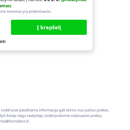
amas)
ymo terminai yra preliminarūs.
Į krepšelį
nti
todėl jose pateikiama informacija gali skirtis nuo pačios prekės.
rodyti kitaip negu realybėje, todėl prašome vadovautis prekių
entai@bonideco.lt.