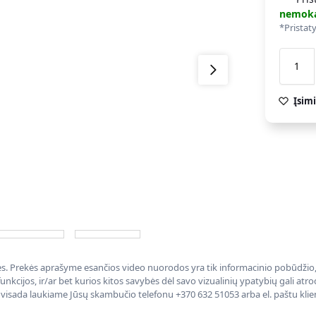
nemok
*Pristat
Įsimi
nės. Prekės aprašyme esančios video nuorodos yra tik informacinio pobūdžio, 
nkcijos, ir/ar bet kurios kitos savybės dėl savo vizualinių ypatybių gali at
, visada laukiame Jūsų skambučio telefonu +370 632 51053 arba el. paštu kli