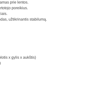
jamas prie lentos.
totojo poreikius.
iais.
das, užtikrinantis stabilumą.
tis x gylis x aukštis)
)