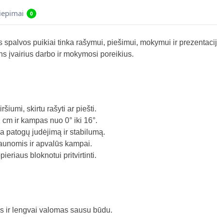
liepimai
0
spalvos puikiai tinka rašymui, piešimui, mokymui ir prezentacijom
s įvairius darbo ir mokymosi poreikius.
iumi, skirtu rašyti ar piešti.
cm ir kampas nuo 0° iki 16°.
na patogų judėjimą ir stabilumą.
iaunomis ir apvalūs kampai.
eriaus bloknotui pritvirtinti.
s ir lengvai valomas sausu būdu.