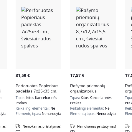
31,59
€
17,57
€
17
Perforuotas Popieriaus
Rašymo priemonių
Raš
i
padėklas 7x25x33 cm.,
organizatorius
org
šviesiai rudos spalvos
8,7×12,7×15,5 cm.,
10x
ės
Tipas:
Kitos Kanceliarinės
Tipas:
Kitos Kanceliarinės
Tip
šviesiai rudos spalvos
rud
Prekės
Prekės
Pre
e
Reikalingi elementai:
Ne
Reikalingi elementai:
Ne
Reik
dyta
Elementų tipas:
Nenurodyta
Elementų tipas:
Nenurodyta
Elem
mas!
Nemokamas pristatymas!
Nemokamas pristatymas!