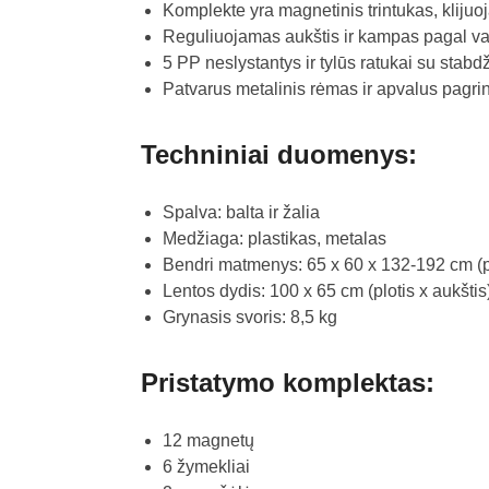
Komplekte yra magnetinis trintukas, klijuo
Reguliuojamas aukštis ir kampas pagal var
5 PP neslystantys ir tylūs ratukai su stabdž
Patvarus metalinis rėmas ir apvalus pagrin
Techniniai duomenys:
Spalva: balta ir žalia
Medžiaga: plastikas, metalas
Bendri matmenys: 65 x 60 x 132-192 cm (plo
Lentos dydis: 100 x 65 cm (plotis x aukštis
Grynasis svoris: 8,5 kg
Pristatymo komplektas:
12 magnetų
6 žymekliai