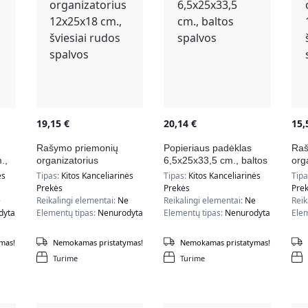
19,15
€
20,14
€
15
Rašymo priemonių
Popieriaus padėklas
Raš
.,
organizatorius
6,5x25x33,5 cm., baltos
org
s
12x25x18 cm., šviesiai
spalvos
cm.
ės
Tipas:
Kitos Kanceliarinės
Tipas:
Kitos Kanceliarinės
Tip
rudos spalvos
spa
Prekės
Prekės
Pre
e
Reikalingi elementai:
Ne
Reikalingi elementai:
Ne
Reik
dyta
Elementų tipas:
Nenurodyta
Elementų tipas:
Nenurodyta
Elem
mas!
Nemokamas pristatymas!
Nemokamas pristatymas!
Turime
Turime