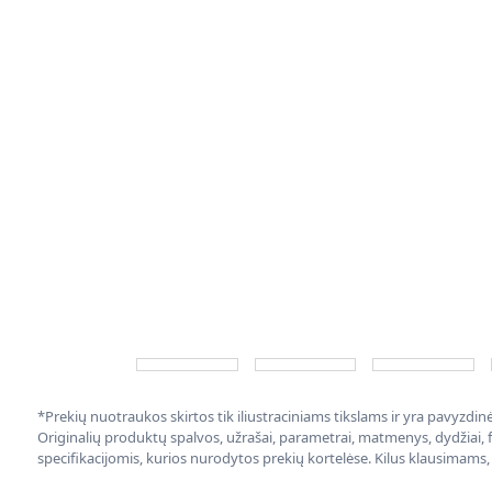
*Prekių nuotraukos skirtos tik iliustraciniams tikslams ir yra pavyzdi
Originalių produktų spalvos, užrašai, parametrai, matmenys, dydžiai, fu
specifikacijomis, kurios nurodytos prekių kortelėse. Kilus klausimams