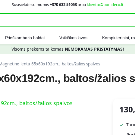
Susisiekite su mumis
+370 632 51053
arba
klientai@bonideco.lt
Ieškot
Prieškambario baldai
Vaikiškos lovos
Kompiuteriniai, ra
Visoms prekėms taikomas
NEMOKAMAS PRISTATYMAS!
Magnetinė lenta 65x60x192cm., baltos/žalios spalvos
x60x192cm., baltos/žalios 
130
Tur
Pris