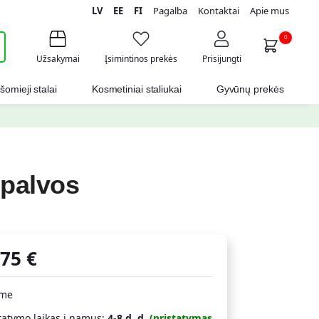
LV
EE
FI
Pagalba
Kontaktai
Apie mus
i
0
Užsakymai
Įsimintinos prekės
Prisijungti
šomieji stalai
Kosmetiniai staliukai
Gyvūnų prekės
spalvos
,75
€
ime
tatymo laikas į namus:
4-8 d. d.
(pristatymas