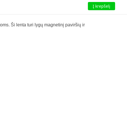
Į krepšelį
s. Ši lenta turi lygų magnetinį paviršių ir