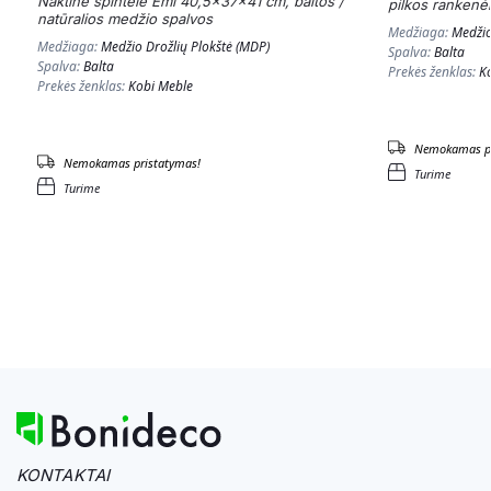
Naktinė spintelė Emi 40,5x37x41 cm, baltos /
pilkos rankenė
natūralios medžio spalvos
Medžiaga:
Medžio
Medžiaga:
Medžio Drožlių Plokštė (MDP)
Spalva:
Balta
Spalva:
Balta
Prekės ženklas:
K
Prekės ženklas:
Kobi Meble
Nemokamas pr
Nemokamas pristatymas!
Turime
Turime
KONTAKTAI