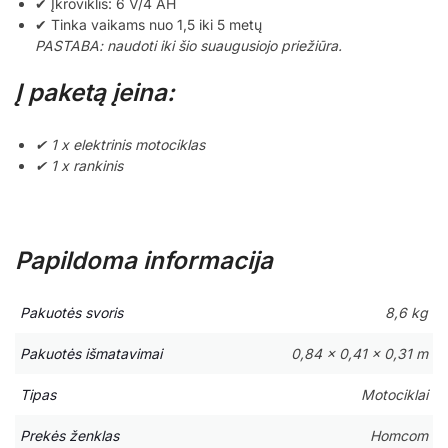
✔ Įkroviklis: 6 V/4 AH
✔ Tinka vaikams nuo 1,5 iki 5 metų
PASTABA: naudoti iki šio suaugusiojo priežiūra.
Į paketą įeina:
✔ 1 x elektrinis motociklas
✔ 1 x rankinis
Papildoma informacija
Pakuotės svoris
8,6 kg
Pakuotės išmatavimai
0,84 × 0,41 × 0,31 m
Tipas
Motociklai
Prekės ženklas
Homcom