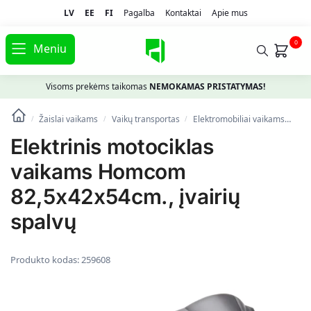
LV
EE
FI
Pagalba
Kontaktai
Apie mus
0
Meniu
Visoms prekėms taikomas
NEMOKAMAS PRISTATYMAS!
Žaislai vaikams
Vaikų transportas
Elektromobiliai vaikams
Ele
/
/
/
Elektrinis motociklas
vaikams Homcom
82,5x42x54cm., įvairių
spalvų
Produkto kodas:
259608