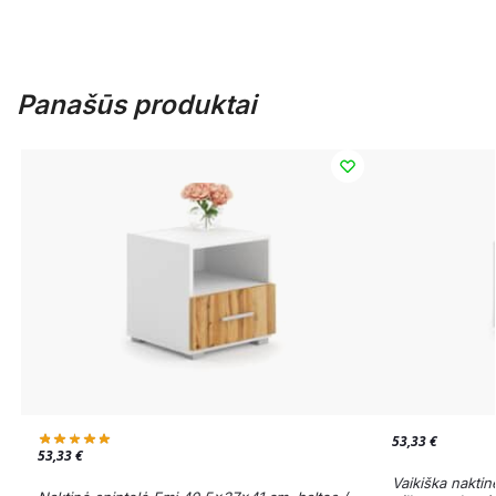
Panašūs produktai
53,33
€
53,33
€
Vaikiška nakti