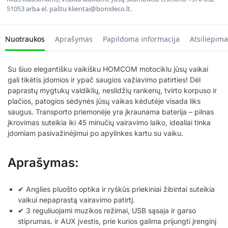
51053 arba el. paštu klientai@bonideco.lt.
Nuotraukos
Aprašymas
Papildoma informacija
Atsiliepima
Su šiuo elegantišku vaikišku HOMCOM motociklu jūsų vaikai
gali tikėtis įdomios ir ypač saugios važiavimo patirties! Dėl
paprastų mygtukų valdiklių, neslidžių rankenų, tvirto korpuso ir
plačios, patogios sėdynės jūsų vaikas kėdutėje visada liks
saugus. Transporto priemonėje yra įkraunama baterija – pilnas
įkrovimas suteikia iki 45 minučių vairavimo laiko, idealiai tinka
įdomiam pasivažinėjimui po apylinkes kartu su vaiku.
Aprašymas:
✔ Anglies pluošto optika ir ryškūs priekiniai žibintai suteikia
vaikui nepaprastą vairavimo patirtį.
✔ 3 reguliuojami muzikos režimai, USB sąsaja ir garso
stiprumas. ir AUX įvestis, prie kurios galima prijungti įrenginį