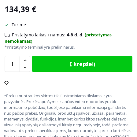
134,39
€
Turime
Pristatymo laikas į namus:
4-8 d. d.
(pristatymas
nemokamas)
*Pristatymo terminai yra preliminarūs.
Į krepšelį
*Prekių nuotraukos skirtos tik iliustraciniams tikslams ir yra
pavyzdinės. Prekės aprašyme esančios video nuorodos yra tik
informacinio pobūdžio, todėl jose pateikiama informacija gali skirtis
nuo pačios prekės. Originalių produktų spalvos, užrašai, parametrai,
matmenys, dydžiai, funkcijos, ir/ar bet kurios kitos savybės dėl savo
vizualinių ypatybių gali atrodyti kitaip negu realybėje, todėl prašome
vadovautis prekių specifikacijomis, kurios nurodytos prekių kortelėse.
Kilus klausimams, visada laukiame Jūsų skambučio telefonu +370 632