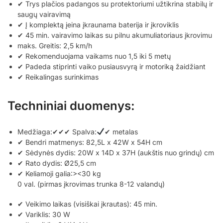
✔ Trys plačios padangos su protektoriumi užtikrina stabilų ir
saugų vairavimą
✔ Į komplektą įeina įkraunama baterija ir įkroviklis
✔ 45 min. vairavimo laikas su pilnu akumuliatoriaus įkrovimu
maks. Greitis: 2,5 km/h
✔ Rekomenduojama vaikams nuo 1,5 iki 5 metų
✔ Padeda stiprinti vaiko pusiausvyrą ir motoriką žaidžiant
✔ Reikalingas surinkimas
Techniniai duomenys:
Medžiaga:✔✔✔ Spalva:
✔ metalas
✔ Bendri matmenys: 82,5L x 42W x 54H cm
✔ Sėdynės dydis: 20W x 14D x 37H (aukštis nuo grindų) cm
✔ Rato dydis: Ø25,5 cm
✔ Keliamoji galia:><30 kg
0 val. (pirmas įkrovimas trunka 8-12 valandų)
✔ Veikimo laikas (visiškai įkrautas): 45 min.
✔ Variklis: 30 W