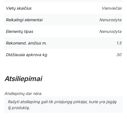
Vietų skaičius
Vienviečiai
Reikalingi elementai
Nenurodyta
Elementų tipas
Nenurodyta
Rekomend. amžius m.
1.5
Didžiausia apkrova kg
30
Atsiliepimai
Atsiliepimų dar nėra.
Rašyti atsiliepimą gali tik prisijungę pirkėjai, kurie yra įsigiję
šį produktą.