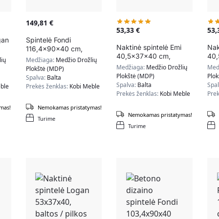
149,81
€
53,33
€
53
gan
Spintelė Fondi
Naktinė spintelė Emi
Nak
116,4x90x40 cm,
40,5x37x40 cm,
40,
natūralios medžio /
ių
Medžiaga:
Medžio Drožlių
smėlio spalvos
/ s
baltos spalvos
Medžiaga:
Medžio Drožlių
Med
Plokštė (MDP)
Plokštė (MDP)
Plo
Spalva:
Balta
Spalva:
Balta
Spa
ble
Prekės ženklas:
Kobi Meble
Prekės ženklas:
Kobi Meble
Prek
mas!
Nemokamas pristatymas!
Nemokamas pristatymas!
Turime
Turime