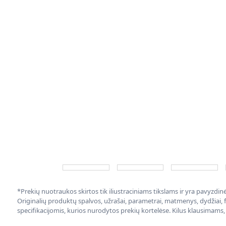
*Prekių nuotraukos skirtos tik iliustraciniams tikslams ir yra pavyzdi
Originalių produktų spalvos, užrašai, parametrai, matmenys, dydžiai, fu
specifikacijomis, kurios nurodytos prekių kortelėse. Kilus klausimams