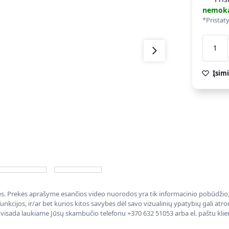
nemok
*Pristat
Įsimi
nės. Prekės aprašyme esančios video nuorodos yra tik informacinio pobūdžio, 
nkcijos, ir/ar bet kurios kitos savybės dėl savo vizualinių ypatybių gali at
, visada laukiame Jūsų skambučio telefonu +370 632 51053 arba el. paštu kli