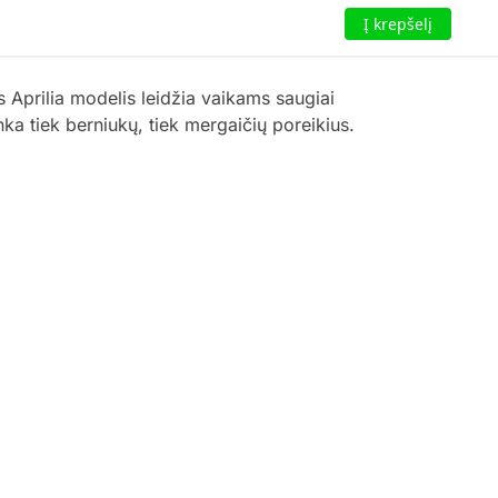
Į krepšelį
s Aprilia modelis leidžia vaikams saugiai
inka tiek berniukų, tiek mergaičių poreikius.