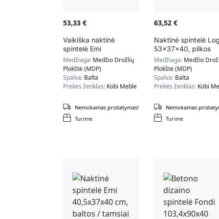
53,33
€
63,52
€
Vaikiška naktinė
Naktinė spintelė Lo
spintelė Emi
53x37x40, pilkos
40,5x37x40 cm,
spalvos
Medžiaga:
Medžio Drožlių
Medžiaga:
Medžio Drožl
juodos rankenėlės
Plokštė (MDP)
Plokštė (MDP)
Spalva:
Balta
Spalva:
Balta
Prekės ženklas:
Kobi Meble
Prekės ženklas:
Kobi Me
Nemokamas pristatymas!
Nemokamas pristaty
Turime
Turime