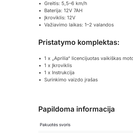
Greitis: 5,5–6 km/h
Baterija: 12V 7AH
Įkroviklis: 12V
Važiavimo laikas: 1–2 valandos
Pristatymo komplektas:
1 x „Aprilia“ licencijuotas vaikiškas mot
1 x Įkroviklis
1 x Instrukcija
Surinkimo vaizdo įrašas
Papildoma informacija
Pakuotės svoris