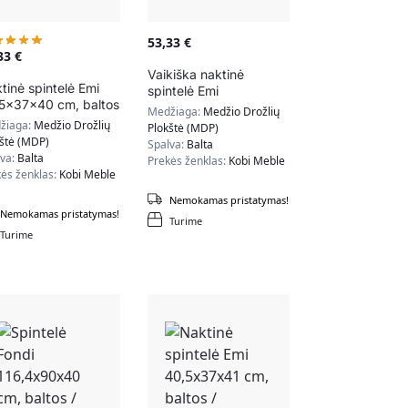
53,33
€
,33
€
Vaikiška naktinė
tinė spintelė Emi
spintelė Emi
5x37x40 cm, baltos
40,5x37x40 cm, pilkos
Medžiaga:
Medžio Drožlių
mėlio spalvos
rankenėlės
žiaga:
Medžio Drožlių
Plokštė (MDP)
kštė (MDP)
Spalva:
Balta
lva:
Balta
Prekės ženklas:
Kobi Meble
ės ženklas:
Kobi Meble
Nemokamas pristatymas!
Nemokamas pristatymas!
Turime
Turime