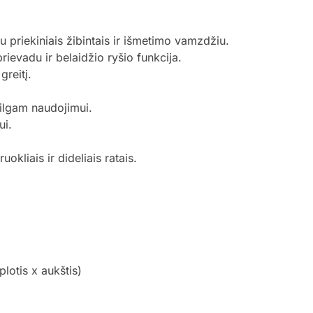
u priekiniais žibintais ir išmetimo vamzdžiu.
evadu ir belaidžio ryšio funkcija.
greitį.
 ilgam naudojimui.
ui.
okliais ir dideliais ratais.
lotis x aukštis)