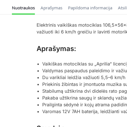
Nuotraukos
Aprašymas
Papildoma informacija
Atsi
Elektrinis vaikiškas motociklas 106,5x56x8
važiuoti iki 6 km/h greičiu ir lavinti motor
Aprašymas:
Vaikiškas motociklas su „Aprilia“ licenc
Valdymas paspaudus paleidimo ir važiu
Du varikliai leidžia važiuoti 5,5–6 km/h 
Priekinis žibintas ir įmontuota muzika 
Stabilumą užtikrina dvi didelės rato pagr
Pakaba užtikrina saugų ir sklandų važi
Prailginta sėdynė ir kojų atrama padid
Varomas 12V 7AH baterija, leidžianti va