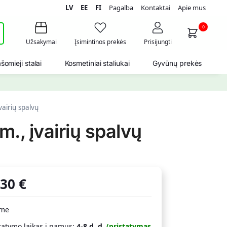
LV
EE
FI
Pagalba
Kontaktai
Apie mus
i
0
Užsakymai
Įsimintinos prekės
Prisijungti
šomieji stalai
Kosmetiniai staliukai
Gyvūnų prekės
vairių spalvų
., įvairių spalvų
,30
€
ime
tatymo laikas į namus:
4-8 d. d.
(pristatymas