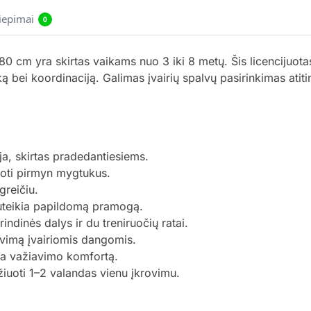
liepimai
0
0 cm yra skirtas vaikams nuo 3 iki 8 metų. Šis licencijuota
iką bei koordinaciją. Galimas įvairių spalvų pasirinkimas atit
ija, skirtas pradedantiesiems.
oti pirmyn mygtukus.
greičiu.
suteikia papildomą pramogą.
indinės dalys ir du treniruočių ratai.
avimą įvairiomis dangomis.
ina važiavimo komfortą.
žiuoti 1–2 valandas vienu įkrovimu.