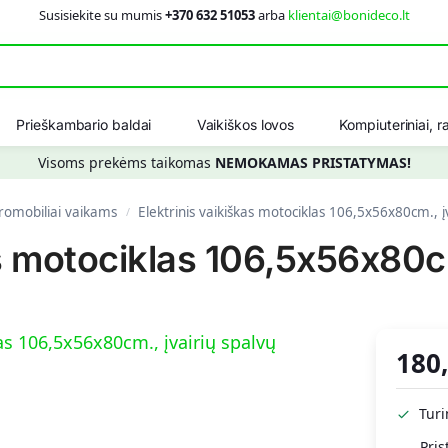
Susisiekite su mumis
+370 632 51053
arba
klientai@bonideco.lt
Ieškot
Prieškambario baldai
Vaikiškos lovos
Kompiuteriniai, ra
Visoms prekėms taikomas
NEMOKAMAS PRISTATYMAS!
romobiliai vaikams
Elektrinis vaikiškas motociklas 106,5x56x80cm., į
/
as motociklas 106,5x56x80cm
180
Tur
Pris