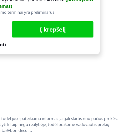
amas)
ymo terminai yra preliminarūs.
Į krepšelį
nti
todėl jose pateikiama informacija gali skirtis nuo pačios prekės.
rodyti kitaip negu realybėje, todėl prašome vadovautis prekių
entai@bonideco.lt.