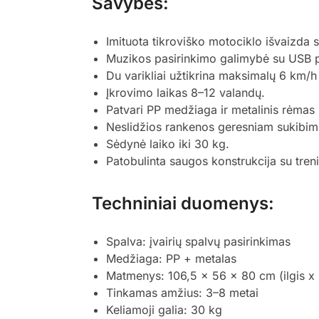
Savybės:
Imituota tikroviško motociklo išvaizda s
Muzikos pasirinkimo galimybė su USB pri
Du varikliai užtikrina maksimalų 6 km/h 
Įkrovimo laikas 8–12 valandų.
Patvari PP medžiaga ir metalinis rėmas
Neslidžios rankenos geresniam sukibim
Sėdynė laiko iki 30 kg.
Patobulinta saugos konstrukcija su treniru
Techniniai duomenys:
Spalva: įvairių spalvų pasirinkimas
Medžiaga: PP + metalas
Matmenys: 106,5 x 56 x 80 cm (ilgis x p
Tinkamas amžius: 3–8 metai
Keliamoji galia: 30 kg