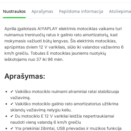
Nuotraukos
Aprašymas
Papildoma informacija
Atsiliepima
Aprilia įgaliotasis AIYAPLAY elektrinis motociklas vaikams turi
nuimamus treniruočių ratus ir galinio rato amortizatorių, kad
mokymasis važiuoti būtų lengvas. Šis elektrinis motociklas,
aprūpintas dviem 12 V varikliais, siūlo iki valandos važiavimo 6
km/h greičiu. Tobulas E motociklas jauniems nuotykių
ieškotojams nuo 37 iki 96 mėn.
Aprašymas:
✔ Vaikiško motociklo nuimami atraminiai ratai stabilizuoja
važiavimą.
✔ Vaikiško motociklo galinio rato amortizatorius užtikrina
sklandų važiavimą nelygiu keliu.
✔ Du motociklo E 12 V varikliai leidžia nepertraukiamai
naudoti vieną valandą 6 km/h greičiu
✔ Yra priekiniai žibintai, USB prievadas ir muzikos funkcija