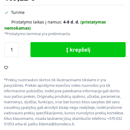
Turime
Pristatymo laikas į namus:
4-8 d. d.
(pristatymas
nemokamas)
*Pristatymo terminai yra preliminarūs.
Į krepšelį
*Prekių nuotraukos skirtos tik iliustraciniams tikslams ir yra
pavyzdinės. Prekės aprašyme esančios video nuorodos yra tik
informacinio pobūdžio, todėl jose pateikiama informacija gali skirtis
nuo pačios prekės. Originalių produktų spalvos, užrašai, parametrai,
matmenys, dydžiai, funkcijos, ir/ar bet kurios kitos savybės dėl savo
vizualinių ypatybių gali atrodyti kitaip negu realybėje, todėl prašome
vadovautis prekių specifikacijomis, kurios nurodytos prekių kortelėse.
Kilus klausimams, visada laukiame Jūsų skambučio telefonu +370 632
51053 arba el. paštu klientai@bonideco.lt.