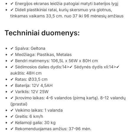
✔ Energijos ekranas leidžia patogiai matyti baterijos lygį
✔ Dideli plastikiniai ratai, kurių skersmuo yra glotnus,
tinkamas vaikams 33,5 cm. nuo 37 iki 96 mėnesių amžiaus
Techniniai duomenys:
✔ Spalva: Geltona
✔ Medžiaga: Plastikas, Metalas
✔ Bendri matmenys: 106,5L x 56W x 80H cm
✔ Sėdimosios dalies dydis:14>✔ Sėdynės dydis xli:14>✔
aukštis: 48H cm
✔ Ratas: Ø33,5 cm
✔ Baterija: 12V 4,5AH
✔ Variklis: 12V 25W
✔ Įkrovimo laikas: 4-6 valandos (pirmą kartą). 8-12 valandų
(įprastai)
✔ Veikimo laikas: 1 valanda
✔ Greitis: 6 km/h
✔ Keliamoji galia: 30 kg
✔ Rekomenduojamas amžius: 37-96 mėn.