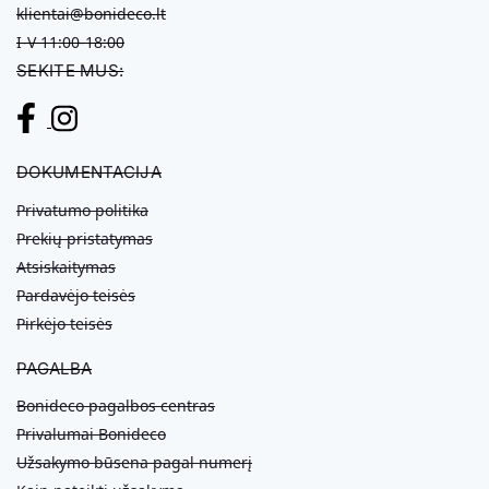
klientai@bonideco.lt
I-V 11:00-18:00
SEKITE MUS:
DOKUMENTACIJA
Privatumo politika
Prekių pristatymas
Atsiskaitymas
Pardavėjo teisės
Pirkėjo teisės
PAGALBA
Bonideco pagalbos centras
Privalumai Bonideco
Užsakymo būsena pagal numerį