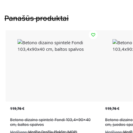
Panašūs produktai
119,76
€
119,76
€
Betono dizaino spintelė Fondi 103,4x90x40
Betono dizaino
cm, baltos spalvos
cm, juodos spa
Medžiaga:
Medžio Drožlių Plokštė (MDP)
Medžiaga:
Medži