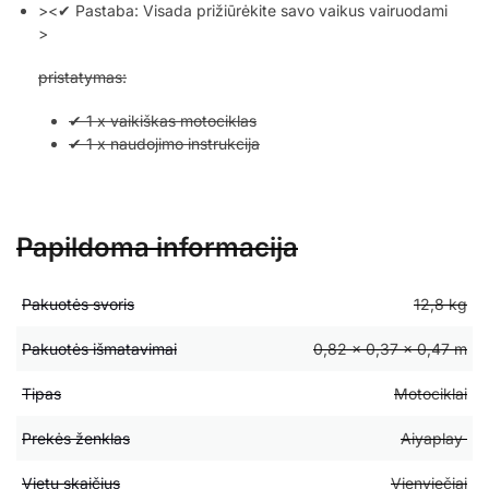
><✔ Pastaba: Visada prižiūrėkite savo vaikus vairuodami
>
pristatymas:
✔ 1 x vaikiškas motociklas
✔ 1 x naudojimo instrukcija
Papildoma informacija
Pakuotės svoris
12,8 kg
Pakuotės išmatavimai
0,82 × 0,37 × 0,47 m
Tipas
Motociklai
Prekės ženklas
Aiyaplay
Vietų skaičius
Vienviečiai