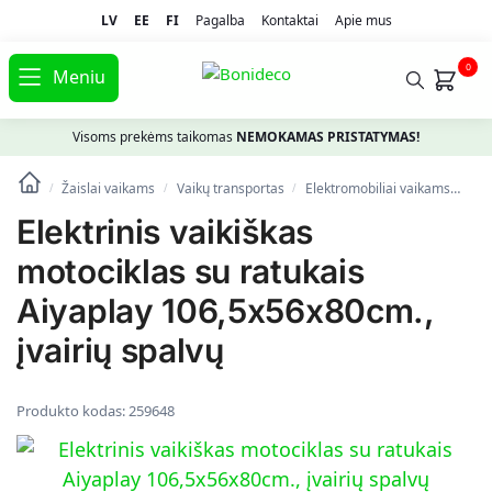
LV
EE
FI
Pagalba
Kontaktai
Apie mus
0
Meniu
Visoms prekėms taikomas
NEMOKAMAS PRISTATYMAS!
Žaislai vaikams
Vaikų transportas
Elektromobiliai vaikams
Ele
/
/
/
Elektrinis vaikiškas
motociklas su ratukais
Aiyaplay 106,5x56x80cm.,
įvairių spalvų
Produkto kodas:
259648