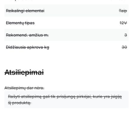
Reikalingi elementai
Taip
Elementų tipas
12V
Rekomend. amžius m.
3
Didžiausia apkrova kg
30
Atsiliepimai
Atsiliepimų dar nėra.
Rašyti atsiliepimą gali tik prisijungę pirkėjai, kurie yra įsigiję
šį produktą.