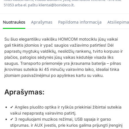
51053 arba el. paštu klientai@bonideco.lt.
Nuotraukos
Aprašymas
Papildoma informacija
Atsiliepima
Su šiuo elegantišku vaikišku HOMCOM motociklu jūsų vaikai
gali tikėtis įdomios ir ypač saugios važiavimo patirties! Dėl
paprastų mygtukų valdiklių, neslidžių rankenų, tvirto korpuso ir
plačios, patogios sėdynės jūsų vaikas kėdutėje visada liks
saugus. Transporto priemonėje yra įkraunama baterija – pilnas
įkrovimas suteikia iki 45 minučių vairavimo laiko, idealiai tinka
įdomiam pasivažinėjimui po apylinkes kartu su vaiku.
Aprašymas:
✔ Anglies pluošto optika ir ryškūs priekiniai žibintai suteikia
vaikui nepaprastą vairavimo patirtį.
✔ 3 reguliuojami muzikos režimai, USB sąsaja ir garso
stiprumas. ir AUX įvestis, prie kurios galima prijungti įrenginį