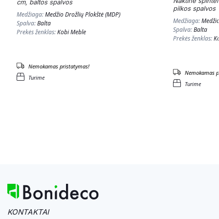
Naktinė spinte
cm, baltos spalvos
pilkos spalvos
Medžiaga:
Medžio Drožlių Plokštė (MDP)
Medžiaga:
Medžio
Spalva:
Balta
Spalva:
Balta
Prekės ženklas:
Kobi Meble
Prekės ženklas:
K
Nemokamas pristatymas!
Nemokamas pr
Turime
Turime
KONTAKTAI