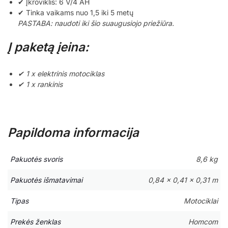
✔ Įkroviklis: 6 V/4 AH
✔ Tinka vaikams nuo 1,5 iki 5 metų
PASTABA: naudoti iki šio suaugusiojo priežiūra.
Į paketą įeina:
✔ 1 x elektrinis motociklas
✔ 1 x rankinis
Papildoma informacija
Pakuotės svoris
8,6 kg
Pakuotės išmatavimai
0,84 × 0,41 × 0,31 m
Tipas
Motociklai
Prekės ženklas
Homcom