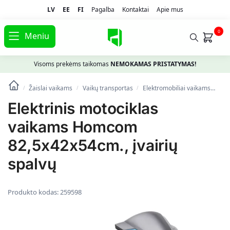
LV
EE
FI
Pagalba
Kontaktai
Apie mus
0
Meniu
Visoms prekėms taikomas
NEMOKAMAS PRISTATYMAS!
Žaislai vaikams
Vaikų transportas
Elektromobiliai vaikams
Ele
/
/
/
Elektrinis motociklas
vaikams Homcom
82,5x42x54cm., įvairių
spalvų
Produkto kodas:
259598