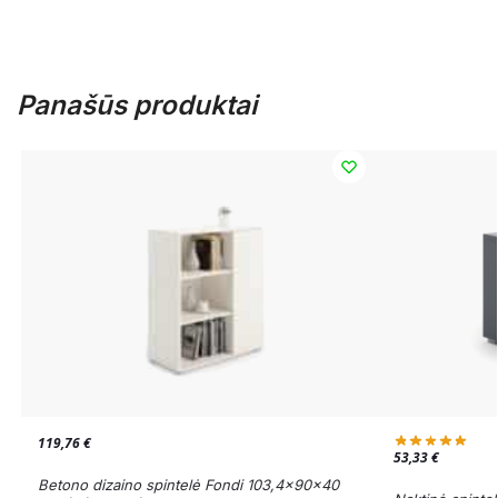
Panašūs produktai
119,76
€
53,33
€
Betono dizaino spintelė Fondi 103,4x90x40