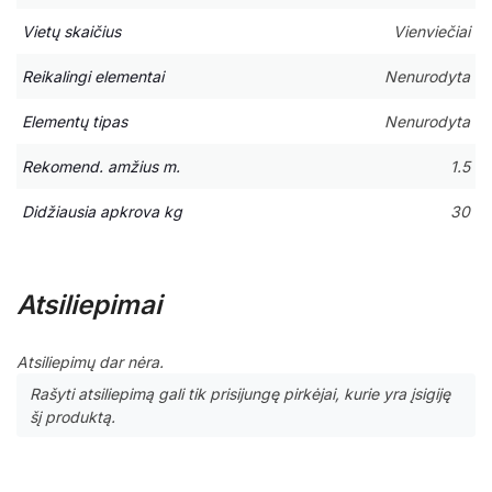
Vietų skaičius
Vienviečiai
Reikalingi elementai
Nenurodyta
Elementų tipas
Nenurodyta
Rekomend. amžius m.
1.5
Didžiausia apkrova kg
30
Atsiliepimai
Atsiliepimų dar nėra.
Rašyti atsiliepimą gali tik prisijungę pirkėjai, kurie yra įsigiję
šį produktą.