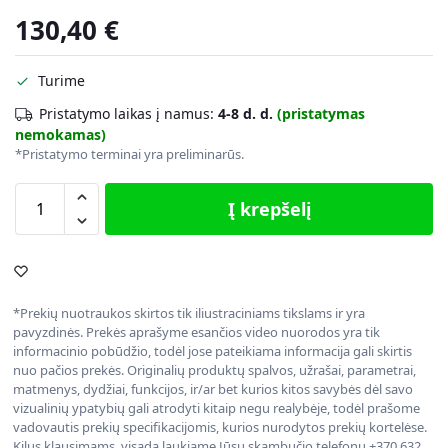
130,40
€
Turime
Pristatymo laikas į namus:
4-8 d. d.
(pristatymas
nemokamas)
*Pristatymo terminai yra preliminarūs.
Į krepšelį
*Prekių nuotraukos skirtos tik iliustraciniams tikslams ir yra
pavyzdinės. Prekės aprašyme esančios video nuorodos yra tik
informacinio pobūdžio, todėl jose pateikiama informacija gali skirtis
nuo pačios prekės. Originalių produktų spalvos, užrašai, parametrai,
matmenys, dydžiai, funkcijos, ir/ar bet kurios kitos savybės dėl savo
vizualinių ypatybių gali atrodyti kitaip negu realybėje, todėl prašome
vadovautis prekių specifikacijomis, kurios nurodytos prekių kortelėse.
Kilus klausimams, visada laukiame Jūsų skambučio telefonu +370 632