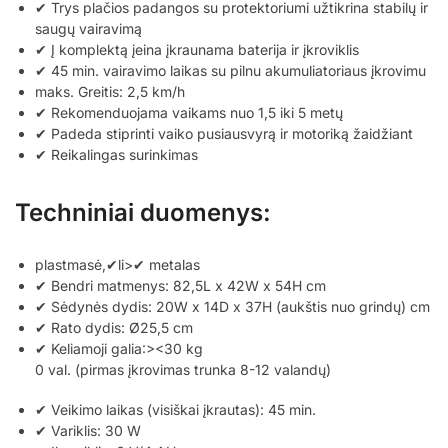
✔ Trys plačios padangos su protektoriumi užtikrina stabilų ir
saugų vairavimą
✔ Į komplektą įeina įkraunama baterija ir įkroviklis
✔ 45 min. vairavimo laikas su pilnu akumuliatoriaus įkrovimu
maks. Greitis: 2,5 km/h
✔ Rekomenduojama vaikams nuo 1,5 iki 5 metų
✔ Padeda stiprinti vaiko pusiausvyrą ir motoriką žaidžiant
✔ Reikalingas surinkimas
Techniniai duomenys:
plastmasė,✔li>✔ metalas
✔ Bendri matmenys: 82,5L x 42W x 54H cm
✔ Sėdynės dydis: 20W x 14D x 37H (aukštis nuo grindų) cm
✔ Rato dydis: Ø25,5 cm
✔ Keliamoji galia:><30 kg
0 val. (pirmas įkrovimas trunka 8-12 valandų)
✔ Veikimo laikas (visiškai įkrautas): 45 min.
✔ Variklis: 30 W