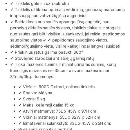
✔ Tinklelis gale su užtrauktuku
✔ Tinklelis užtikrina optimalų vėdinimą, geriausią matomumą
ir apsaugą nuo vabzdžių jūsų augintiniui
✔ Baldakimas nuo saulės apsaugo jūsų augintinį nuo
pernelyg didelės saulės šviesos, tinklinis tinklelis ir stogelis
nuo saulės gali būti visiškai sulankstyti, jei reikia, papildomos
saugojimo vietos ✔ ✔ papildomos saugojimo vietos.
sėdimoji/gulėjimo vieta, visi reikalingi indai lengvai susidėti
✔ Priekinius ratus galima pasukti 360°
✔ Stovėjimo stabdžiai ant abiejų galinių ratų
✔ Tinka mažiems šunims ir miniatiūriniams šunims, kurių
kūno ilgis mažesnis nei 35 cm, o svoris mažesnis nei
3Tech/0kg. duomenys:
✔ Viršelis: 600D Oxford, nailono tinklelis
✔ Spalva: Mėlyna
✔ Svoris: 5 kg
✔ Maks. keliamoji galia: 15 kg
✔ Atviri matmenys: 75L x 45W x 97H cm
✔ Vidiniai matmenys: 55L x 32W x 52H cm
✔ Išmatavimai sulankstyti: 83L x 45W x 25H cm:
Prieš šuns kūno ilgis perkant.