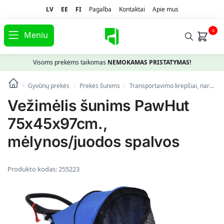
LV
EE
FI
Pagalba
Kontaktai
Apie mus
0
Meniu
Visoms prekėms taikomas
NEMOKAMAS PRISTATYMAS!
Gyvūnų prekės
Prekės šunims
Transportavimo krepšiai, narvai
/
/
/
Vežimėlis šunims PawHut
75x45x97cm.,
mėlynos/juodos spalvos
Produkto kodas:
255223