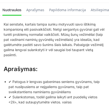
Nuotraukos
Aprašymas
Papildoma informacija
Atsiliepima
Kai senstate, kartais tampa sunku motyvuoti savo ištikimą
kompanioną eiti pasivaikščioti. Netgi sergantys gyvūnai gali vėl
turėti problemų normaliai vaikščioti. Mūsų šunų vežimėliai (taip
pat vadinami naminių gyvūnėlių vežimėliais) yra idealūs, kad
galėtumėte padėti savo šunims šiais laikais. Pabaigoje vežimėlį
galima lengvai sulankstyti ir vėl saugiai bei taupant vietą
pasiimti.
Aprašymas:
✔ Patogus ir lengvas gabenimas seniems gyvūnams, taip
pat nusilpusiems ar neįgaliems gyvūnams, taip pat
sveikstantiems naminiams gyvūnėliams
✔ Sulankstomas, todėl galima laikyti ant puodelių vietos
<2li>, kad sutaupytumėte vietos. vairas