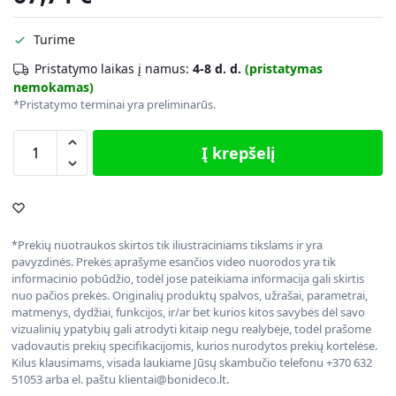
Turime
Pristatymo laikas į namus:
4-8 d. d.
(pristatymas
nemokamas)
*Pristatymo terminai yra preliminarūs.
Į krepšelį
*Prekių nuotraukos skirtos tik iliustraciniams tikslams ir yra
pavyzdinės. Prekės aprašyme esančios video nuorodos yra tik
informacinio pobūdžio, todėl jose pateikiama informacija gali skirtis
nuo pačios prekės. Originalių produktų spalvos, užrašai, parametrai,
matmenys, dydžiai, funkcijos, ir/ar bet kurios kitos savybės dėl savo
vizualinių ypatybių gali atrodyti kitaip negu realybėje, todėl prašome
vadovautis prekių specifikacijomis, kurios nurodytos prekių kortelėse.
Kilus klausimams, visada laukiame Jūsų skambučio telefonu +370 632
51053 arba el. paštu klientai@bonideco.lt.