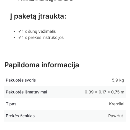
Į paketą įtraukta:
✔1 x šunų vežimėlis
✔1 x prekės instrukcijos
Papildoma informacija
Pakuotės svoris
5,9 kg
Pakuotės išmatavimai
0,39 × 0,17 × 0,75 m
Tipas
Krepšiai
Prekės ženklas
PawHut