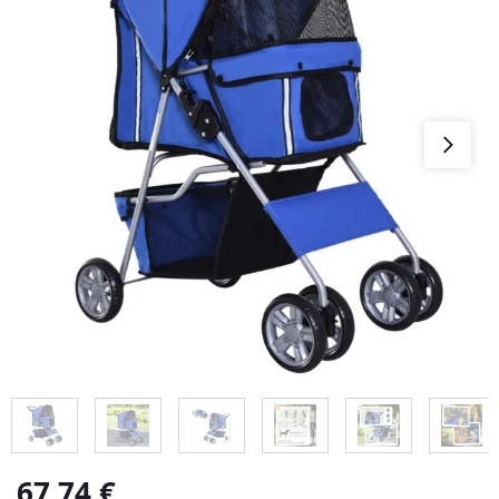
67,74
€