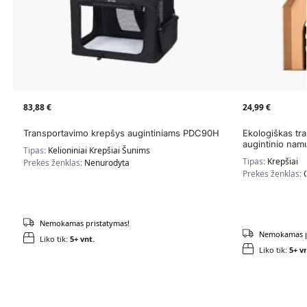
83,88
€
24,99
€
Transportavimo krepšys augintiniams PDC90H
Ekologiškas tr
augintinio nam
Tipas:
Kelioniniai Krepšiai Šunims
Tipas:
Krepšiai
Prekės ženklas:
Nenurodyta
Prekės ženklas:
Nemokamas pristatymas!
Nemokamas p
Liko tik:
5+ vnt.
Liko tik:
5+ vn