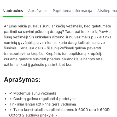
Nuotraukos
Aprašymas
Papildoma informacija
Atsiliepima
Ar jums reikia puikaus šunų ar kačių vežimėlio, kad galėtumėte
pasiimti su savimi pūkuotą draugą? Tada patikrinkite šį PawHut
šunų vežimėlį! Šis unikalaus dizaino šunų vežimėlis puikiai tinka
naminių gyvūnėlių savininkams, kurie daug keliauja su savo
šunimis. Geriausia dalis – šį šunų vežimėlį galima paversti
transportavimo krepšiu. Krepšelis turi papildomą krepšelį,
kuriame galėsite susidėti priedus. Sklandžiai einantys ratai
užtikrina, kad jį galėsite pasiimti bet kur.
Aprašymas:
✔ Modernus šunų vežimėlis
✔ Gaubtą galima reguliuoti 4 padėtyse
Tinkliniai langai užtikrina gerą vėdinimą
✔ Tvirta konstrukcija su plieniniu rėmu ir 600D ratu ir 600D
Oxford 2 audinys priekyje >