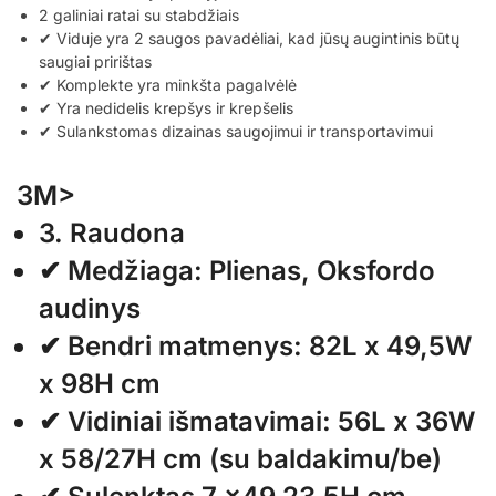
2 galiniai ratai su stabdžiais
✔ Viduje yra 2 saugos pavadėliai, kad jūsų augintinis būtų
saugiai pririštas
✔ Komplekte yra minkšta pagalvėlė
✔ Yra nedidelis krepšys ir krepšelis
✔ Sulankstomas dizainas saugojimui ir transportavimui
3M>
3. Raudona
✔ Medžiaga: Plienas, Oksfordo
audinys
✔ Bendri matmenys: 82L x 49,5W
x 98H cm
✔ Vidiniai išmatavimai: 56L x 36W
x 58/27H cm (su baldakimu/be)