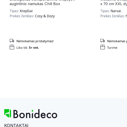
augintinio namukas Chill Box
x 70 cm XXL dy
Tipas:
Krepšiai
Tipas:
Narvai
Prekės ženklas:
Cosy & Dozy
Prekės ženklas:
Nemokamas pristatymas!
Nemokamas p
Liko tik:
5+ vnt.
Turime
KONTAKTAI