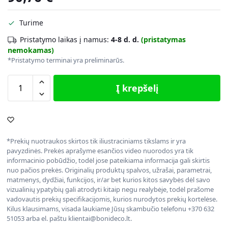
Turime
Pristatymo laikas į namus:
4-8 d. d.
(pristatymas
nemokamas)
*Pristatymo terminai yra preliminarūs.
Į krepšelį
*Prekių nuotraukos skirtos tik iliustraciniams tikslams ir yra
pavyzdinės. Prekės aprašyme esančios video nuorodos yra tik
informacinio pobūdžio, todėl jose pateikiama informacija gali skirtis
nuo pačios prekės. Originalių produktų spalvos, užrašai, parametrai,
matmenys, dydžiai, funkcijos, ir/ar bet kurios kitos savybės dėl savo
vizualinių ypatybių gali atrodyti kitaip negu realybėje, todėl prašome
vadovautis prekių specifikacijomis, kurios nurodytos prekių kortelėse.
Kilus klausimams, visada laukiame Jūsų skambučio telefonu +370 632
51053 arba el. paštu klientai@bonideco.lt.