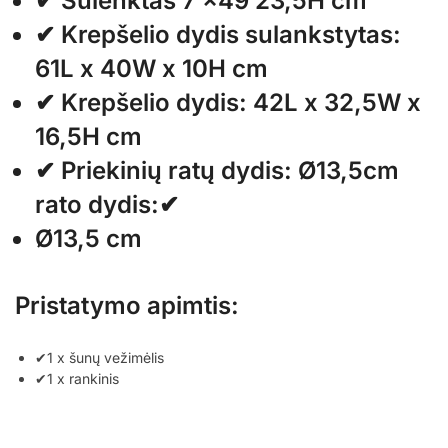
✔ Sulenktas 7 x49 23,5H cm
✔ Krepšelio dydis sulankstytas:
61L x 40W x 10H cm
✔ Krepšelio dydis: 42L x 32,5W x
16,5H cm
✔ Priekinių ratų dydis: Ø13,5cm
rato dydis:✔
Ø13,5 cm
Pristatymo apimtis:
✔1 x šunų vežimėlis
✔1 x rankinis