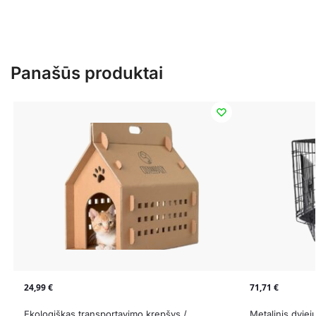
Panašūs produktai
24,99
€
71,71
€
Ekologiškas transportavimo krepšys /
Metalinis dviej