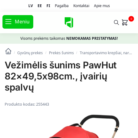
LV
EE
FI
Pagalba
Kontaktai
Apie mus
0
Meniu
Visoms prekėms taikomas
NEMOKAMAS PRISTATYMAS!
Gyvūnų prekės
Prekės šunims
Transportavimo krepšiai, narvai
/
/
/
Vežimėlis šunims PawHut
82×49,5x98cm., įvairių
spalvų
Produkto kodas:
255443