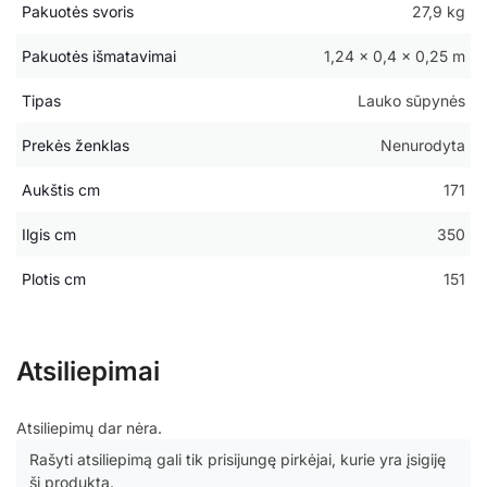
Pakuotės svoris
27,9 kg
Pakuotės išmatavimai
1,24 × 0,4 × 0,25 m
Tipas
Lauko sūpynės
Prekės ženklas
Nenurodyta
Aukštis cm
171
Ilgis cm
350
Plotis cm
151
Atsiliepimai
Atsiliepimų dar nėra.
Rašyti atsiliepimą gali tik prisijungę pirkėjai, kurie yra įsigiję
šį produktą.