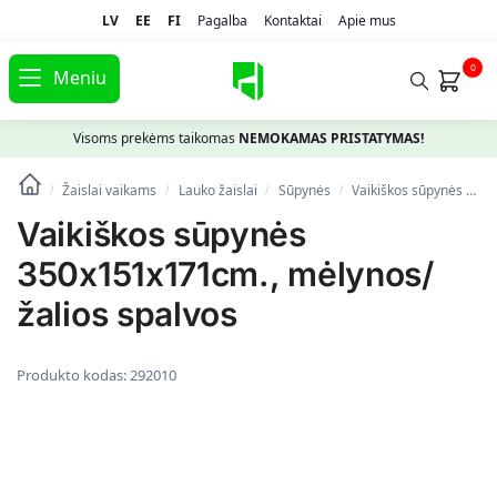
LV
EE
FI
Pagalba
Kontaktai
Apie mus
0
Meniu
Visoms prekėms taikomas
NEMOKAMAS PRISTATYMAS!
Žaislai vaikams
Lauko žaislai
Sūpynės
Vaikiškos sūpynės 350x151x171cm., mėlynos/žalios spalvos
/
/
/
/
Vaikiškos sūpynės
350x151x171cm., mėlynos/
žalios spalvos
Produkto kodas:
292010