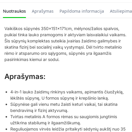
Nuotraukos
Aprašymas
Papildoma informacija
Atsiliepima
Vaikiškos sūpynės 350x151x171cm, mėlynos/žalios spalvos,
puikiai tinka lauko pramogoms ir aktyviam laisvalaikiui vaikams.
Šis sūpynių komplektas suteikia įvairias žaidimo galimybes ir
skatina fizinį bei socialinį vaikų vystymąsi. Dėl tvirto metalinio
rėmo ir atsparumo oro sąlygoms, sūpynės yra ilgaamžis
pasirinkimas kiemui ar sodui.
Aprašymas:
4-in-1 lauko žaidimų rinkinys vaikams, apimantis čiuožyklą,
lėkštės sūpynę, U formos sūpynę ir krepšinio lanką.
Sūpynėse gali vienu metu žaisti keturi vaikai, tai skatina
bendravimą ir fizinį aktyvumą.
Tvirtas metalinis A formos rėmas su saugiomis jungtimis
užtikrina stabilumą ir ilgaamžiškumą.
Reguliuojamos virvės leidžia pritaikyti sėdynių aukštį nuo 35