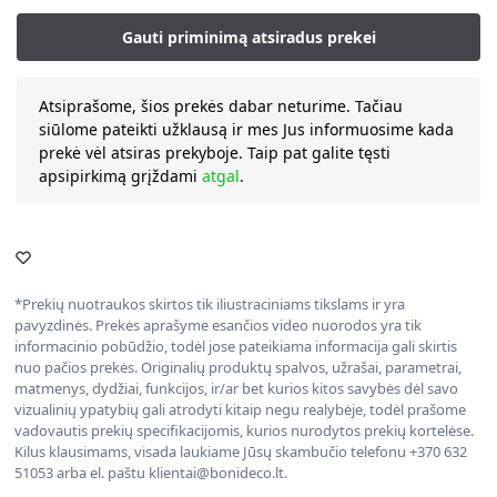
Atsiprašome, šios prekės dabar neturime. Tačiau
siūlome pateikti užklausą ir mes Jus informuosime kada
prekė vėl atsiras prekyboje. Taip pat galite tęsti
apsipirkimą grįždami
atgal
.
*Prekių nuotraukos skirtos tik iliustraciniams tikslams ir yra
pavyzdinės. Prekės aprašyme esančios video nuorodos yra tik
informacinio pobūdžio, todėl jose pateikiama informacija gali skirtis
nuo pačios prekės. Originalių produktų spalvos, užrašai, parametrai,
matmenys, dydžiai, funkcijos, ir/ar bet kurios kitos savybės dėl savo
vizualinių ypatybių gali atrodyti kitaip negu realybėje, todėl prašome
vadovautis prekių specifikacijomis, kurios nurodytos prekių kortelėse.
Kilus klausimams, visada laukiame Jūsų skambučio telefonu +370 632
51053 arba el. paštu klientai@bonideco.lt.