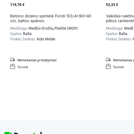
119,76
€
53,33
€
Betono dizaino spintelė Fondi 103,4x90x40
Vaikiška nakti
cm, baltos spalvos
pilkos rankenė
Medžiaga:
Medžio Drožlių Plokštė (MDP)
Medžiaga:
Medži
Spalva:
Balta
Spalva:
Balta
Prekės ženklas:
Kobi Meble
Prekės ženklas:
Nemokamas pristatymas!
Nemokamas p
Turime
Turime