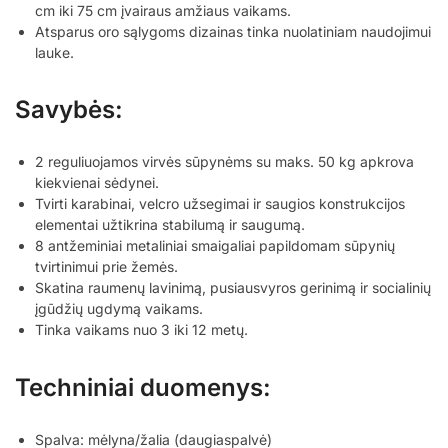
cm iki 75 cm įvairaus amžiaus vaikams.
Atsparus oro sąlygoms dizainas tinka nuolatiniam naudojimui
lauke.
Savybės:
2 reguliuojamos virvės sūpynėms su maks. 50 kg apkrova
kiekvienai sėdynei.
Tvirti karabinai, velcro užsegimai ir saugios konstrukcijos
elementai užtikrina stabilumą ir saugumą.
8 antžeminiai metaliniai smaigaliai papildomam sūpynių
tvirtinimui prie žemės.
Skatina raumenų lavinimą, pusiausvyros gerinimą ir socialinių
įgūdžių ugdymą vaikams.
Tinka vaikams nuo 3 iki 12 metų.
Techniniai duomenys:
Spalva: mėlyna/žalia (daugiaspalvė)