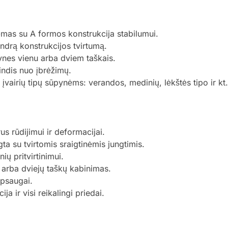
rėmas su A formos konstrukcija stabilumui.
endrą konstrukcijos tvirtumą.
pynes vienu arba dviem taškais.
ndis nuo įbrėžimų.
vairių tipų sūpynėms: verandos, medinių, lėkštės tipo ir kt.
us rūdijimui ir deformacijai.
ta su tvirtomis sraigtinėmis jungtimis.
ių pritvirtinimui.
arba dviejų taškų kabinimas.
apsaugai.
ja ir visi reikalingi priedai.