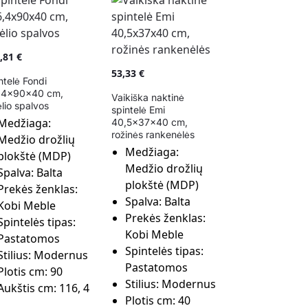
9,81
€
53,33
€
ntelė Fondi
,4x90x40 cm,
Vaikiška naktinė
lio spalvos
spintelė Emi
Medžiaga:
40,5x37x40 cm,
rožinės rankenėlės
Medžio drožlių
Medžiaga:
plokštė (MDP)
Medžio drožlių
Spalva:
Balta
plokštė (MDP)
Prekės ženklas:
Spalva:
Balta
Kobi Meble
Prekės ženklas:
Spintelės tipas:
Kobi Meble
Pastatomos
Spintelės tipas:
Stilius:
Modernus
Pastatomos
Plotis cm:
90
Stilius:
Modernus
Aukštis cm:
116, 4
Plotis cm:
40