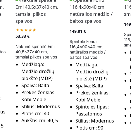
14
149,81
€
Spi
53,33
€
116
Spintelė Fondi
smė
Naktinė spintelė Emi
116,4x90x40 cm,
tos
40,5x37x40 cm,
natūralios medžio /
tamsiai pilkos spalvos
baltos spalvos
Medžiaga:
Medžiaga:
Medžio drožlių
Medžio drožlių
plokštė (MDP)
plokštė (MDP)
Spalva:
Balta
Spalva:
Balta
Prekės ženklas:
Prekės ženklas:
:
Kobi Meble
Kobi Meble
Stilius:
Modernus
Spintelės tipas:
us
Plotis cm:
40
Pastatomos
Aukštis cm:
40, 5
Stilius:
Modernus
 5
Plotis cm:
90