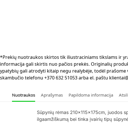
*Prekių nuotraukos skirtos tik iliustraciniams tikslams ir
informacija gali skirtis nuo pačios prekės. Originalių produ
ypatybių gali atrodyti kitaip negu realybėje, todėl prašome
skambučio telefonu +370 632 51053 arba el. paštu klientai@
Nuotraukos
Aprašymas
Papildoma informacija
Atsi
Sūpynių rėmas 210x115x175cm, juodos spalv
ilgaamžiškumą bei tinka įvairių tipų sūpynėm