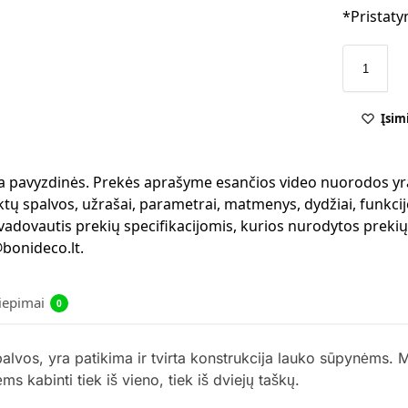
*Pristaty
Įsim
 yra pavyzdinės. Prekės aprašyme esančios video nuorodos yr
ktų spalvos, užrašai, parametrai, matmenys, dydžiai, funkcijo
 vadovautis prekių specifikacijomis, kurios nurodytos preki
bonideco.lt.
liepimai
0
os, yra patikima ir tvirta konstrukcija lauko sūpynėms. Met
s kabinti tiek iš vieno, tiek iš dviejų taškų.