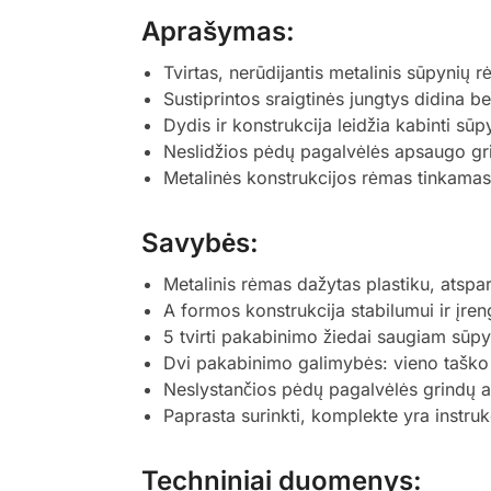
Aprašymas:
Tvirtas, nerūdijantis metalinis sūpynių 
Sustiprintos sraigtinės jungtys didina b
Dydis ir konstrukcija leidžia kabinti sū
Neslidžios pėdų pagalvėlės apsaugo gri
Metalinės konstrukcijos rėmas tinkamas į
Savybės:
Metalinis rėmas dažytas plastiku, atspar
A formos konstrukcija stabilumui ir įreng
5 tvirti pakabinimo žiedai saugiam sūpyn
Dvi pakabinimo galimybės: vieno taško 
Neslystančios pėdų pagalvėlės grindų 
Paprasta surinkti, komplekte yra instrukci
Techniniai duomenys: