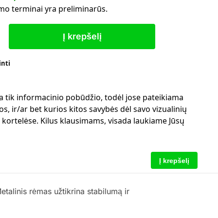
mo terminai yra preliminarūs.
Į krepšelį
inti
a tik informacinio pobūdžio, todėl jose pateikiama
s, ir/ar bet kurios kitos savybės dėl savo vizualinių
ų kortelėse. Kilus klausimams, visada laukiame Jūsų
Į krepšelį
alinis rėmas užtikrina stabilumą ir