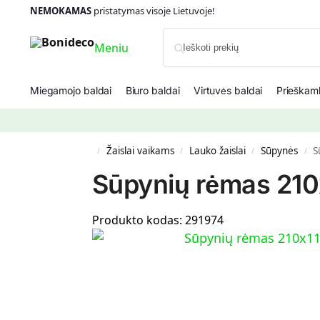
NEMOKAMAS
pristatymas visoje Lietuvoje!
Meniu
Miegamojo baldai
Biuro baldai
Virtuvės baldai
Prieškamb
Žaislai vaikams
Lauko žaislai
Sūpynės
S
/
/
/
/
Sūpynių rėmas 210
Produkto kodas:
291974