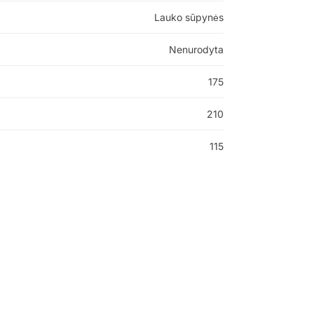
Lauko sūpynės
Nenurodyta
175
210
115