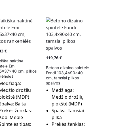
,33
€
119,76
€
kiška naktinė
ntelė Emi
Betono dizaino spintelė
5x37x40 cm, pilkos
Fondi 103,4x90x40
kenėlės
cm, tamsiai pilkos
Medžiaga:
spalvos
Medžio drožlių
Medžiaga:
plokštė (MDP)
Medžio drožlių
Spalva:
Balta
plokštė (MDP)
Prekės ženklas:
Spalva:
Tamsiai
Kobi Meble
pilka
Spintelės tipas:
Prekės ženklas: