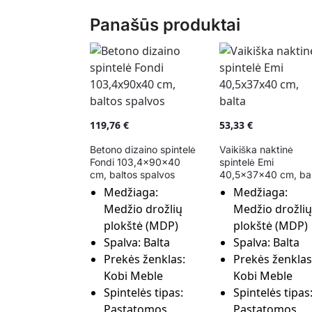
Panašūs produktai
119,76
€
53,33
€
Betono dizaino spintelė
Vaikiška naktinė
Fondi 103,4x90x40
spintelė Emi
cm, baltos spalvos
40,5x37x40 cm, bal
Medžiaga:
Medžiaga:
Medžio drožlių
Medžio drožlių
plokštė (MDP)
plokštė (MDP)
Spalva:
Balta
Spalva:
Balta
Prekės ženklas:
Prekės ženklas
Kobi Meble
Kobi Meble
Spintelės tipas:
Spintelės tipas
Pastatomos
Pastatomos