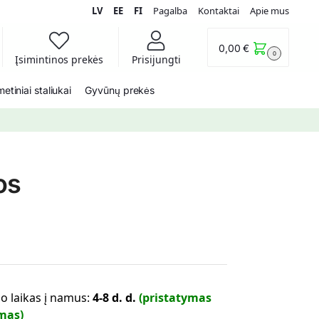
LV
EE
FI
Pagalba
Kontaktai
Apie mus
0,00
€
0
Įsimintinos prekės
Prisijungti
etiniai staliukai
Gyvūnų prekės
os
o laikas į namus:
4-8 d. d.
(pristatymas
mas)