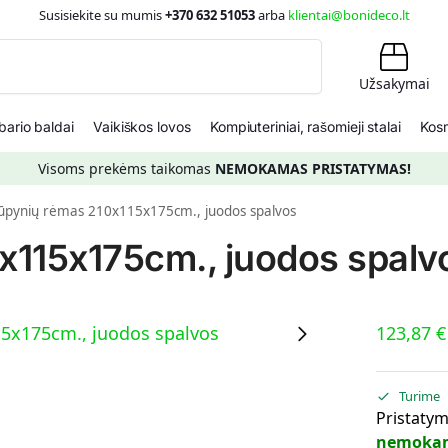
Susisiekite su mumis
+370 632 51053
arba
klientai@bonideco.lt
Ieškoti
Užsakymai
ario baldai
Vaikiškos lovos
Kompiuteriniai, rašomieji stalai
Kosm
Visoms prekėms taikomas
NEMOKAMAS PRISTATYMAS!
ūpynių rėmas 210x115x175cm., juodos spalvos
x115x175cm., juodos spalv
123,87
€
Turime
Pristatym
nemoka