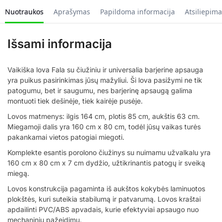
Nuotraukos
Aprašymas
Papildoma informacija
Atsiliepima
Išsami informacija
Vaikiška lova Fala su čiužiniu ir universalia barjerine apsauga
yra puikus pasirinkimas jūsų mažyliui. Ši lova pasižymi ne tik
patogumu, bet ir saugumu, nes barjerinę apsaugą galima
montuoti tiek dešinėje, tiek kairėje pusėje.
Lovos matmenys: ilgis 164 cm, plotis 85 cm, aukštis 63 cm.
Miegamoji dalis yra 160 cm x 80 cm, todėl jūsų vaikas turės
pakankamai vietos patogiai miegoti.
Komplekte esantis porolono čiužinys su nuimamu užvalkalu yra
160 cm x 80 cm x 7 cm dydžio, užtikrinantis patogų ir sveiką
miegą.
Lovos konstrukcija pagaminta iš aukštos kokybės laminuotos
plokštės, kuri suteikia stabilumą ir patvarumą. Lovos kraštai
apdailinti PVC/ABS apvadais, kurie efektyviai apsaugo nuo
mechaninių pažeidimų.