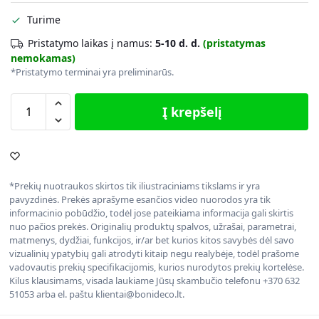
Turime
Pristatymo laikas į namus:
5-10 d. d.
(pristatymas
nemokamas)
*Pristatymo terminai yra preliminarūs.
Į krepšelį
*Prekių nuotraukos skirtos tik iliustraciniams tikslams ir yra
pavyzdinės. Prekės aprašyme esančios video nuorodos yra tik
informacinio pobūdžio, todėl jose pateikiama informacija gali skirtis
nuo pačios prekės. Originalių produktų spalvos, užrašai, parametrai,
matmenys, dydžiai, funkcijos, ir/ar bet kurios kitos savybės dėl savo
vizualinių ypatybių gali atrodyti kitaip negu realybėje, todėl prašome
vadovautis prekių specifikacijomis, kurios nurodytos prekių kortelėse.
Kilus klausimams, visada laukiame Jūsų skambučio telefonu +370 632
51053 arba el. paštu klientai@bonideco.lt.