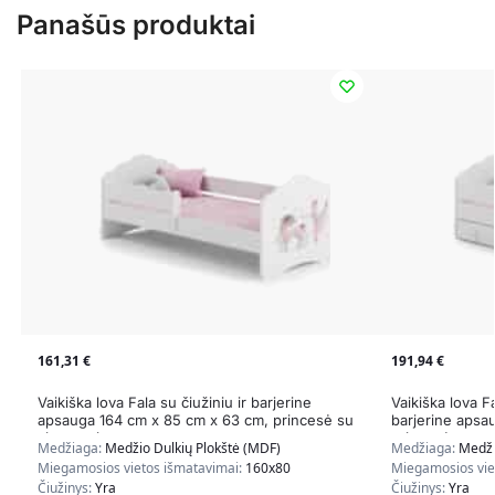
Panašūs produktai
161,31
€
191,94
€
Vaikiška lova Fala su čiužiniu ir barjerine
Vaikiška lova Fa
apsauga 164 cm x 85 cm x 63 cm, princesė su
barjerine apsa
vienaragiu
princesė
Medžiaga:
Medžio Dulkių Plokštė (MDF)
Medžiaga:
Medži
Miegamosios vietos išmatavimai:
160x80
Miegamosios vie
Čiužinys:
Yra
Čiužinys:
Yra