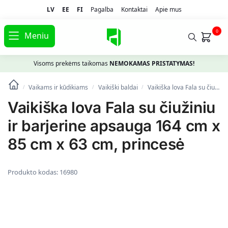
LV
EE
FI
Pagalba
Kontaktai
Apie mus
0
Meniu
Visoms prekėms taikomas
NEMOKAMAS PRISTATYMAS!
Vaikams ir kūdikiams
Vaikiški baldai
Vaikiška lova Fala su čiužiniu ir barjerine apsauga 164 cm x 85 cm x 63 cm, princesė
/
/
/
Vaikiška lova Fala su čiužiniu
ir barjerine apsauga 164 cm x
85 cm x 63 cm, princesė
Produkto kodas:
16980