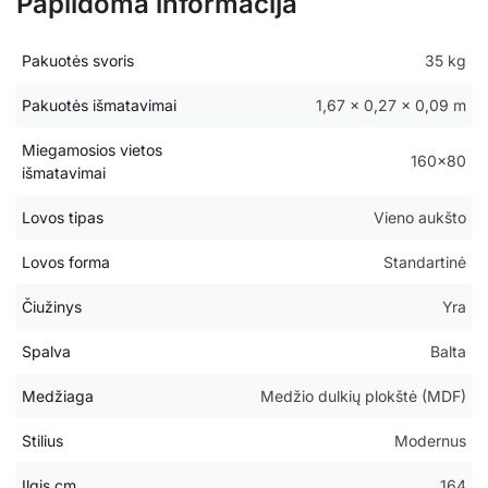
Papildoma informacija
Pakuotės svoris
35 kg
Pakuotės išmatavimai
1,67 × 0,27 × 0,09 m
Miegamosios vietos
160×80
išmatavimai
Lovos tipas
Vieno aukšto
Lovos forma
Standartinė
Čiužinys
Yra
Spalva
Balta
Medžiaga
Medžio dulkių plokštė (MDF)
Stilius
Modernus
Ilgis cm
164