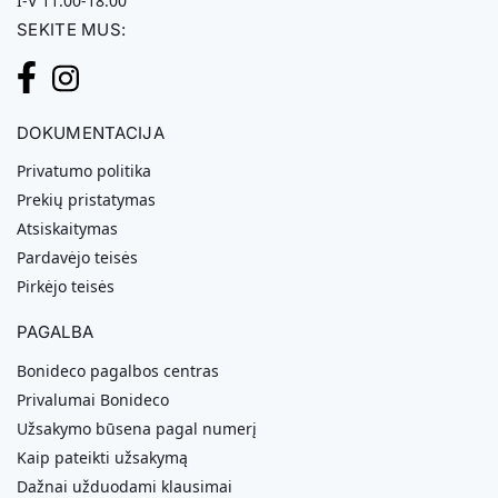
I-V 11:00-18:00
SEKITE MUS:
DOKUMENTACIJA
Privatumo politika
Prekių pristatymas
Atsiskaitymas
Pardavėjo teisės
Pirkėjo teisės
PAGALBA
Bonideco pagalbos centras
Privalumai Bonideco
Užsakymo būsena pagal numerį
Kaip pateikti užsakymą
Dažnai užduodami klausimai