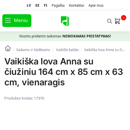
LV
EE
FI
Pagalba
Kontaktai
Apie mus
0
Meniu
Visoms prekėms taikomas
NEMOKAMAS PRISTATYMAS!
Vaikams ir kūdikiams
Vaikiški baldai
Vaikiška lova Anna su čiužiniu 164 cm x 85 cm x 63 cm, vienaragis
/
/
/
Vaikiška lova Anna su
čiužiniu 164 cm x 85 cm x 63
cm, vienaragis
Produkto kodas:
17370