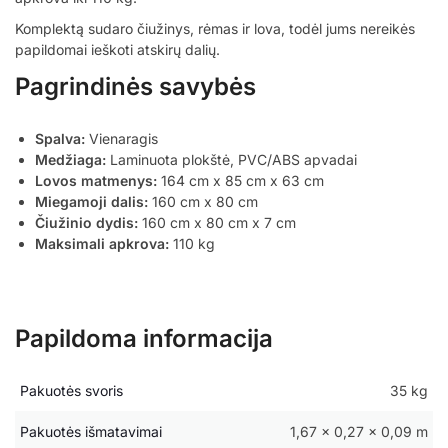
Komplektą sudaro čiužinys, rėmas ir lova, todėl jums nereikės
papildomai ieškoti atskirų dalių.
Pagrindinės savybės
Spalva:
Vienaragis
Medžiaga:
Laminuota plokštė, PVC/ABS apvadai
Lovos matmenys:
164 cm x 85 cm x 63 cm
Miegamoji dalis:
160 cm x 80 cm
Čiužinio dydis:
160 cm x 80 cm x 7 cm
Maksimali apkrova:
110 kg
Papildoma informacija
Pakuotės svoris
35 kg
Pakuotės išmatavimai
1,67 × 0,27 × 0,09 m