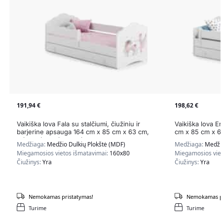
191,94
€
198,62
€
Vaikiška lova Fala su stalčiumi, čiužiniu ir
Vaikiška lova Er
barjerine apsauga 164 cm x 85 cm x 63 cm,
cm x 85 cm x 6
princesė su vienaragiu
Medžiaga:
Medžio Dulkių Plokštė (MDF)
Medžiaga:
Medži
Miegamosios vietos išmatavimai:
160x80
Miegamosios vie
Čiužinys:
Yra
Čiužinys:
Yra
Nemokamas pristatymas!
Nemokamas p
Turime
Turime