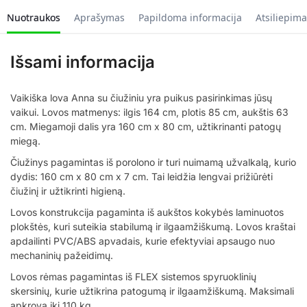
Nuotraukos
Aprašymas
Papildoma informacija
Atsiliepima
Išsami informacija
Vaikiška lova Anna su čiužiniu yra puikus pasirinkimas jūsų
vaikui. Lovos matmenys: ilgis 164 cm, plotis 85 cm, aukštis 63
cm. Miegamoji dalis yra 160 cm x 80 cm, užtikrinanti patogų
miegą.
Čiužinys pagamintas iš porolono ir turi nuimamą užvalkalą, kurio
dydis: 160 cm x 80 cm x 7 cm. Tai leidžia lengvai prižiūrėti
čiužinį ir užtikrinti higieną.
Lovos konstrukcija pagaminta iš aukštos kokybės laminuotos
plokštės, kuri suteikia stabilumą ir ilgaamžiškumą. Lovos kraštai
apdailinti PVC/ABS apvadais, kurie efektyviai apsaugo nuo
mechaninių pažeidimų.
Lovos rėmas pagamintas iš FLEX sistemos spyruoklinių
skersinių, kurie užtikrina patogumą ir ilgaamžiškumą. Maksimali
apkrova iki 110 kg.