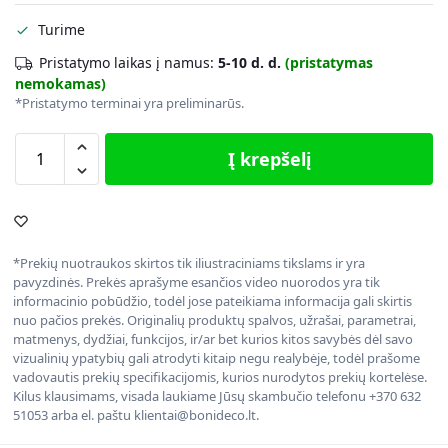
Turime
Pristatymo laikas į namus:
5-10 d. d.
(pristatymas
nemokamas)
*Pristatymo terminai yra preliminarūs.
Į krepšelį
*Prekių nuotraukos skirtos tik iliustraciniams tikslams ir yra
pavyzdinės. Prekės aprašyme esančios video nuorodos yra tik
informacinio pobūdžio, todėl jose pateikiama informacija gali skirtis
nuo pačios prekės. Originalių produktų spalvos, užrašai, parametrai,
matmenys, dydžiai, funkcijos, ir/ar bet kurios kitos savybės dėl savo
vizualinių ypatybių gali atrodyti kitaip negu realybėje, todėl prašome
vadovautis prekių specifikacijomis, kurios nurodytos prekių kortelėse.
Kilus klausimams, visada laukiame Jūsų skambučio telefonu +370 632
51053 arba el. paštu klientai@bonideco.lt.