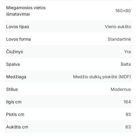
Miegamosios vietos
160×80
išmatavimai
Lovos tipas
Vieno aukšto
Lovos forma
Standartinė
Čiužinys
Yra
Spalva
Balta
Medžiaga
Medžio dulkių plokštė (MDF)
Stilius
Modernus
Ilgis cm
164
Plotis cm
85
Aukštis cm
63