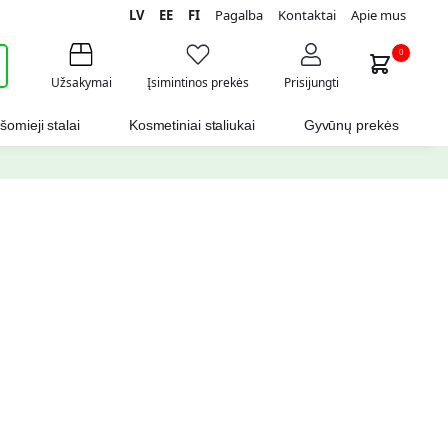
LV
EE
FI
Pagalba
Kontaktai
Apie mus
i
0
Užsakymai
Įsimintinos prekės
Prisijungti
šomieji stalai
Kosmetiniai staliukai
Gyvūnų prekės