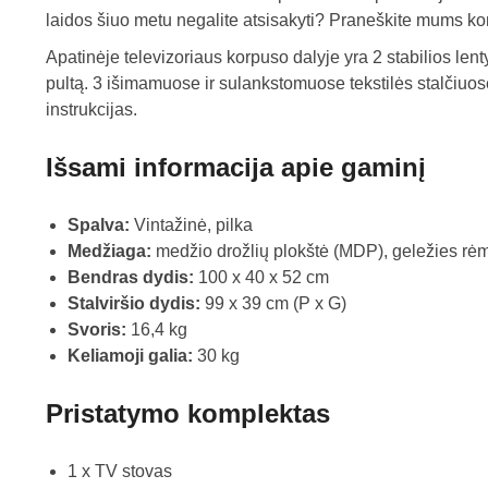
laidos šiuo metu negalite atsisakyti? Praneškite mums ko
Apatinėje televizoriaus korpuso dalyje yra 2 stabilios le
pultą. 3 išimamuose ir sulankstomuose tekstilės stalčiuose 
instrukcijas.
Išsami informacija apie gaminį
Spalva:
Vintažinė, pilka
Medžiaga:
medžio drožlių plokštė (MDP), geležies rėm
Bendras dydis:
100 x 40 x 52 cm
Stalviršio dydis:
99 x 39 cm (P x G)
Svoris:
16,4 kg
Keliamoji galia:
30 kg
Pristatymo komplektas
1 x TV stovas