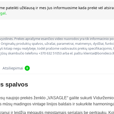
me pateikti užklausą ir mes Jus informuosime kada prekė vėl atsira
tgal
.
 pavyzdinės. Prekės aprašyme esančios video nuorodos yra tik informacinio p
. Originalių produktų spalvos, užrašai, parametrai, matmenys, dydžiai, funkcij
yti kitaip negu realybėje, todėl prašome vadovautis prekių specifikacijomis, 
 Jūsų skambučio telefonu +370 632 51053 arba el. paštu klientai@bonideco.lt
Atsiliepimai
0
os spalvos
 mūsų naujojo prekės ženklo „VASAGLE“ galite sukurti Viduržemio
s mūsų madingos vintage linijos baldais ir sukurkite harmoningą 
ranui ir leidžia mėgautis mėgstamais serialais be pertraukų. Kok