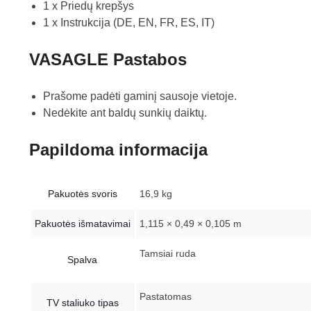
1 x Priedų krepšys
1 x Instrukcija (DE, EN, FR, ES, IT)
VASAGLE Pastabos
Prašome padėti gaminį sausoje vietoje.
Nedėkite ant baldų sunkių daiktų.
Papildoma informacija
Pakuotės svoris
16,9 kg
Pakuotės išmatavimai
1,115 × 0,49 × 0,105 m
Tamsiai ruda
Spalva
Pastatomas
TV staliuko tipas