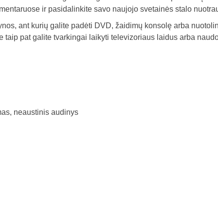
mentaruose ir pasidalinkite savo naujojo svetainės stalo nuotra
ntynos, ant kurių galite padėti DVD, žaidimų konsolę arba nuotol
taip pat galite tvarkingai laikyti televizoriaus laidus arba naud
as, neaustinis audinys