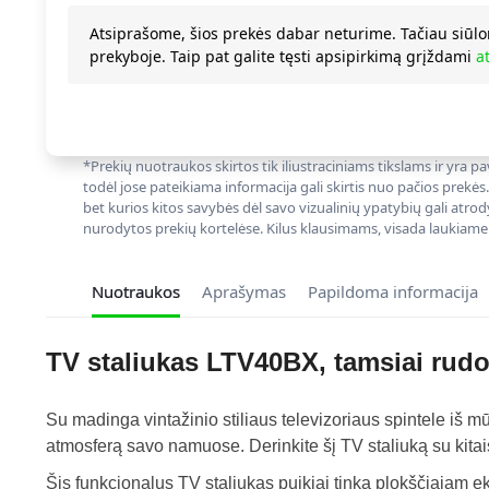
Atsiprašome, šios prekės dabar neturime. Tačiau siūlo
prekyboje. Taip pat galite tęsti apsipirkimą grįždami
a
*Prekių nuotraukos skirtos tik iliustraciniams tikslams ir yra
todėl jose pateikiama informacija gali skirtis nuo pačios prekės
bet kurios kitos savybės dėl savo vizualinių ypatybių gali atrod
nurodytos prekių kortelėse. Kilus klausimams, visada laukiame
Nuotraukos
Aprašymas
Papildoma informacija
TV staliukas LTV40BX, tamsiai rud
Su madinga vintažinio stiliaus televizoriaus spintele iš
atmosferą savo namuose. Derinkite šį TV staliuką su kitai
Šis funkcionalus TV staliukas puikiai tinka plokščiajam ek