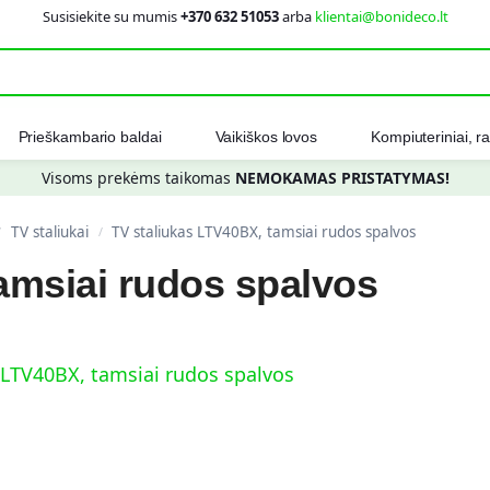
Susisiekite su mumis
+370 632 51053
arba
klientai@bonideco.lt
Ieškot
Prieškambario baldai
Vaikiškos lovos
Kompiuteriniai, ra
Visoms prekėms taikomas
NEMOKAMAS PRISTATYMAS!
TV staliukai
TV staliukas LTV40BX, tamsiai rudos spalvos
/
/
amsiai rudos spalvos