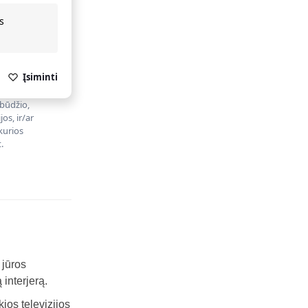
s
Įsiminti
obūdžio,
os, ir/ar
kurios
.
 jūros
interjerą.
ios televizijos