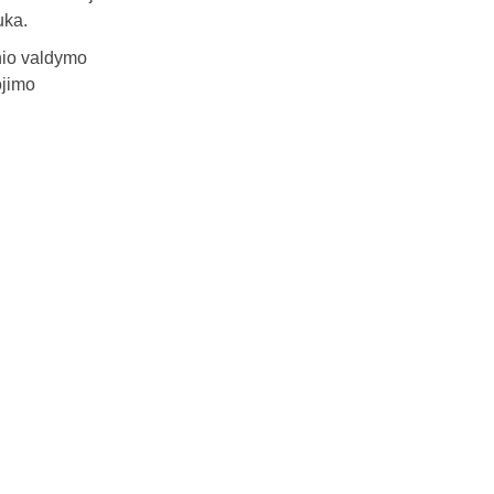
uka.
inio valdymo
ojimo