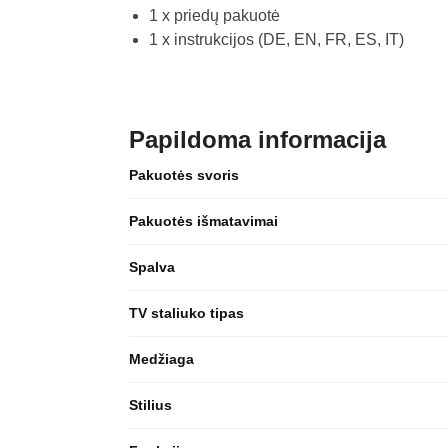
1 x priedų pakuotė
1 x instrukcijos (DE, EN, FR, ES, IT)
Papildoma informacija
Pakuotės svoris
Pakuotės išmatavimai
Spalva
TV staliuko tipas
Medžiaga
Stilius