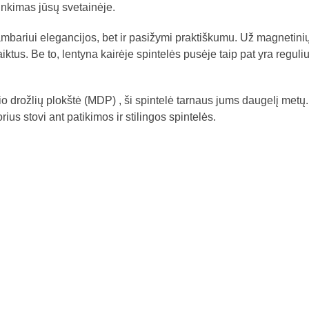
nkimas jūsų svetainėje.
 kambariui elegancijos, bet ir pasižymi praktiškumu. Už magnetin
daiktus. Be to, lentyna kairėje spintelės pusėje taip pat yra reguli
io drožlių plokštė (MDP) , ši spintelė tarnaus jums daugelį met
orius stovi ant patikimos ir stilingos spintelės.