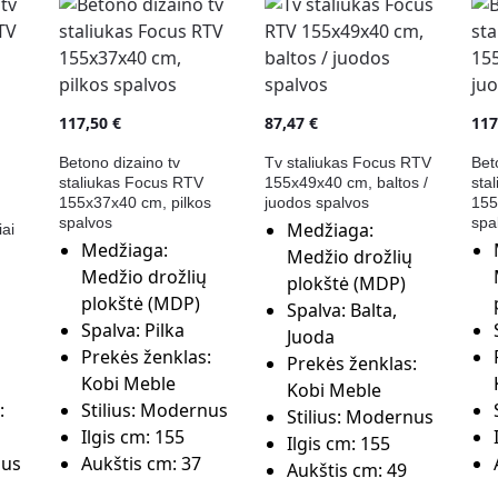
117,50
€
87,47
€
11
Betono dizaino tv
Tv staliukas Focus RTV
Bet
staliukas Focus RTV
155x49x40 cm, baltos /
sta
155x37x40 cm, pilkos
juodos spalvos
155
spalvos
spa
Medžiaga:
ai
Medžiaga:
Medžio drožlių
Medžio drožlių
plokštė (MDP)
plokštė (MDP)
Spalva:
Balta,
Spalva:
Pilka
Juoda
i
Prekės ženklas:
Prekės ženklas:
Kobi Meble
Kobi Meble
:
Stilius:
Modernus
Stilius:
Modernus
Ilgis cm:
155
Ilgis cm:
155
us
Aukštis cm:
37
Aukštis cm:
49