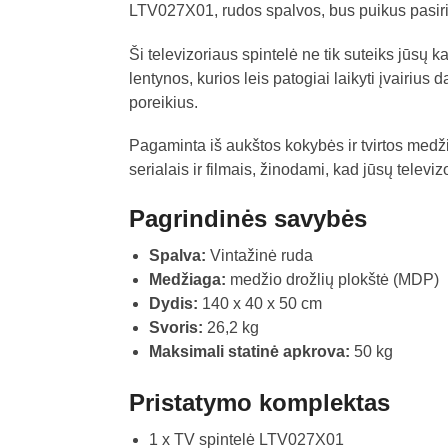
LTV027X01, rudos spalvos, bus puikus pasiri
Ši televizoriaus spintelė ne tik suteiks jūsų
lentynos, kurios leis patogiai laikyti įvairius 
poreikius.
Pagaminta iš aukštos kokybės ir tvirtos medž
serialais ir filmais, žinodami, kad jūsų televiz
Pagrindinės savybės
Spalva:
Vintažinė ruda
Medžiaga:
medžio drožlių plokštė (MDP)
Dydis:
140 x 40 x 50 cm
Svoris:
26,2 kg
Maksimali statinė apkrova:
50 kg
Pristatymo komplektas
1 x TV spintelė LTV027X01