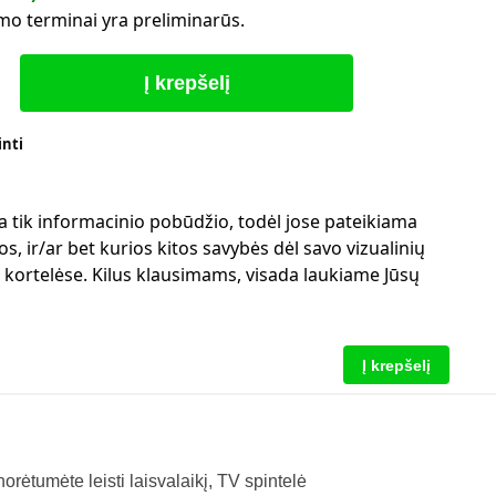
mo terminai yra preliminarūs.
Į krepšelį
inti
a tik informacinio pobūdžio, todėl jose pateikiama
s, ir/ar bet kurios kitos savybės dėl savo vizualinių
ų kortelėse. Kilus klausimams, visada laukiame Jūsų
Į krepšelį
orėtumėte leisti laisvalaikį, TV spintelė