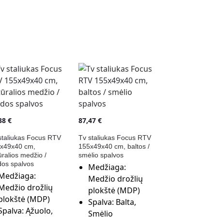
,38
€
87,47
€
staliukas Focus RTV
Tv staliukas Focus RTV
x49x40 cm,
155x49x40 cm, baltos /
ūralios medžio /
smėlio spalvos
dos spalvos
Medžiaga:
Medžiaga:
Medžio drožlių
Medžio drožlių
plokštė (MDP)
plokštė (MDP)
Spalva:
Balta,
Spalva:
Ąžuolo,
Smėlio