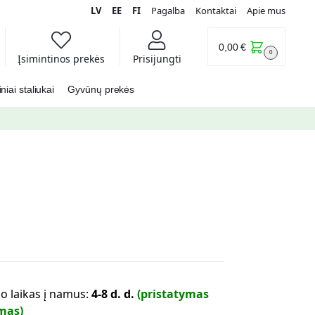
LV
EE
FI
Pagalba
Kontaktai
Apie mus
0,00
€
0
Įsimintinos prekės
Prisijungti
iai staliukai
Gyvūnų prekės
o laikas į namus:
4-8 d. d.
(pristatymas
mas)