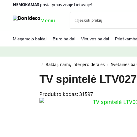
NEMOKAMAS
pristatymas visoje Lietuvoje!
Meniu
Miegamojo baldai
Biuro baldai
Virtuvės baldai
Prieškambar
Baldai, namų interjero detalės
Svetainės bal
/
/
TV spintelė LTV027
Produkto kodas:
31597