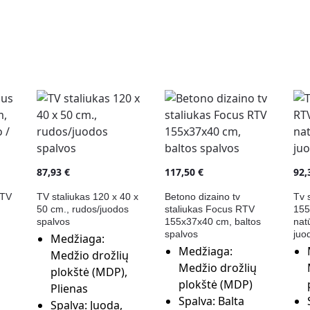
87,93
€
117,50
€
92
RTV
TV staliukas 120 x 40 x
Betono dizaino tv
Tv 
50 cm., rudos/juodos
staliukas Focus RTV
155
spalvos
155x37x40 cm, baltos
nat
spalvos
juo
Medžiaga:
Medžiaga:
Medžio drožlių
Medžio drožlių
plokštė (MDP),
plokštė (MDP)
Plienas
Spalva:
Balta
Spalva:
Juoda,