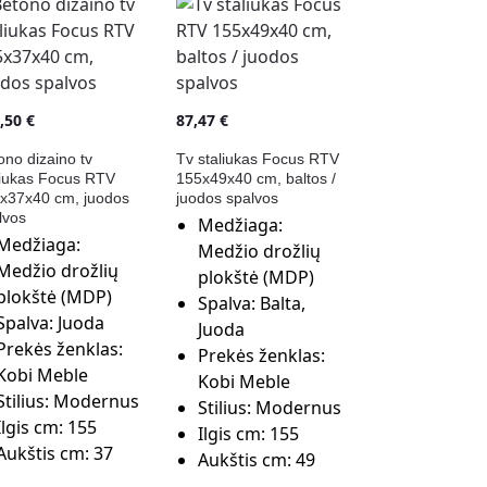
7,50
€
87,47
€
ono dizaino tv
Tv staliukas Focus RTV
liukas Focus RTV
155x49x40 cm, baltos /
x37x40 cm, juodos
juodos spalvos
lvos
Medžiaga:
Medžiaga:
Medžio drožlių
Medžio drožlių
plokštė (MDP)
plokštė (MDP)
Spalva:
Balta,
Spalva:
Juoda
Juoda
Prekės ženklas:
Prekės ženklas:
Kobi Meble
Kobi Meble
Stilius:
Modernus
Stilius:
Modernus
Ilgis cm:
155
Ilgis cm:
155
Aukštis cm:
37
Aukštis cm:
49