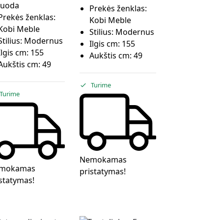
Juoda
Prekės ženklas:
Prekės ženklas:
Kobi Meble
Kobi Meble
Stilius:
Modernus
Stilius:
Modernus
Ilgis cm:
155
Ilgis cm:
155
Aukštis cm:
49
Aukštis cm:
49
Turime
Turime
Nemokamas
mokamas
pristatymas!
statymas!