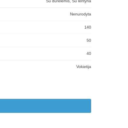
Su durelėmis, Su lentyna
Nenurodyta
140
50
40
Vokietija