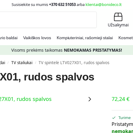
Susisiekite su mumis
+370 632 51053
arba
klientai@bonideco.lt
Ieškoti
Užsakymai
io baldai
Vaikiškos lovos
Kompiuteriniai, rašomieji stalai
Kosmetin
Visoms prekėms taikomas
NEMOKAMAS PRISTATYMAS!
dai
TV staliukai
TV spintelė LTV027X01, rudos spalvos
/
/
X01, rudos spalvos
72,24
€
Turime
Pristatym
nemoka