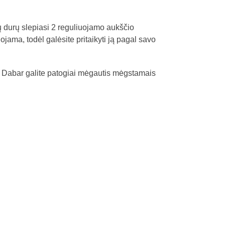
ių durų slepiasi 2 reguliuojamo aukščio
uojama, todėl galėsite pritaikyti ją pagal savo
ų. Dabar galite patogiai mėgautis mėgstamais