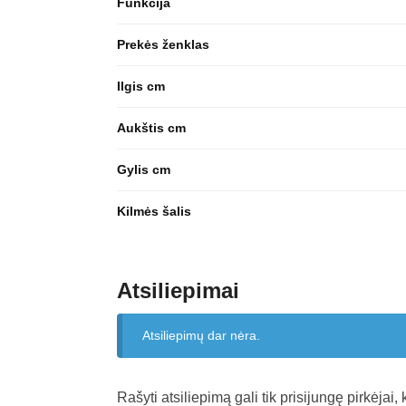
Funkcija
Prekės ženklas
Ilgis cm
Aukštis cm
Gylis cm
Kilmės šalis
Atsiliepimai
Atsiliepimų dar nėra.
Rašyti atsiliepimą gali tik prisijungę pirkėjai, 