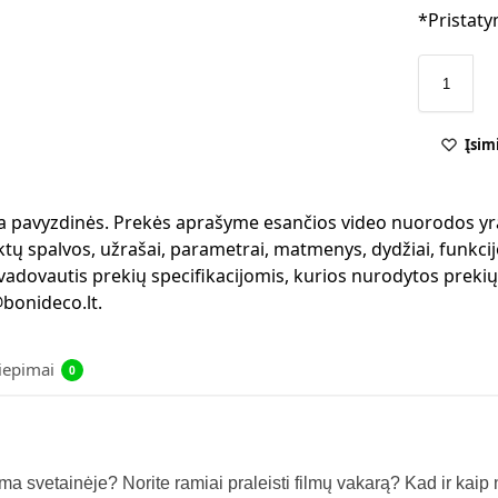
*Pristaty
Įsim
 yra pavyzdinės. Prekės aprašyme esančios video nuorodos yr
ktų spalvos, užrašai, parametrai, matmenys, dydžiai, funkcijo
 vadovautis prekių specifikacijomis, kurios nurodytos preki
bonideco.lt.
liepimai
0
ma svetainėje? Norite ramiai praleisti filmų vakarą? Kad ir kaip n