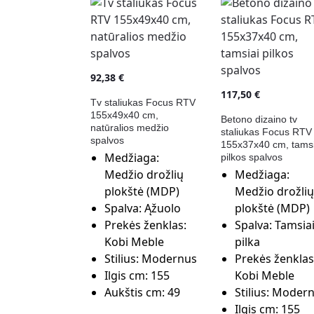
92,38
€
117,50
€
Tv staliukas Focus RTV
155x49x40 cm,
Betono dizaino tv
natūralios medžio
staliukas Focus RTV
spalvos
155x37x40 cm, tamsi
Medžiaga:
pilkos spalvos
Medžio drožlių
Medžiaga:
plokštė (MDP)
Medžio drožlių
Spalva:
Ąžuolo
plokštė (MDP)
Prekės ženklas:
Spalva:
Tamsia
Kobi Meble
pilka
Stilius:
Modernus
Prekės ženklas
Ilgis cm:
155
Kobi Meble
Aukštis cm:
49
Stilius:
Modern
Ilgis cm:
155