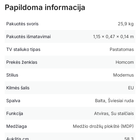
Papildoma informacija
Pakuotės svoris
25,9 kg
Pakuotės išmatavimai
1,15 × 0,47 × 0,14 m
TV staliuko tipas
Pastatomas
Prekės ženklas
Homcom
Stilius
Modernus
Kilmės šalis
EU
Spalva
Balta, Šviesiai ruda
Funkcija
Atviras, Su stalčiais
Medžiaga
Medžio drožlių plokštė (MDP)
Aukštis cm
58.3