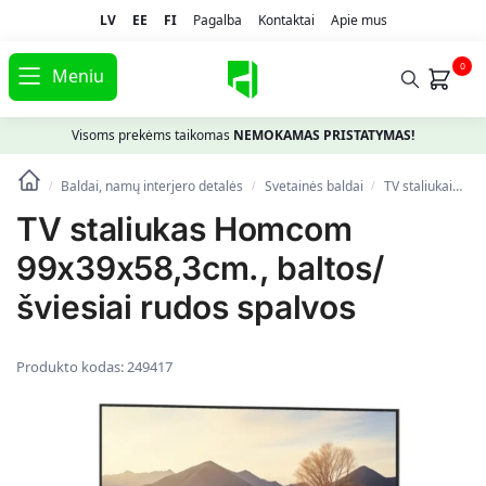
LV
EE
FI
Pagalba
Kontaktai
Apie mus
0
Meniu
Visoms prekėms taikomas
NEMOKAMAS PRISTATYMAS!
Baldai, namų interjero detalės
Svetainės baldai
TV staliukai
TV
/
/
/
TV staliukas Homcom
99x39x58,3cm., baltos/
šviesiai rudos spalvos
Produkto kodas:
249417