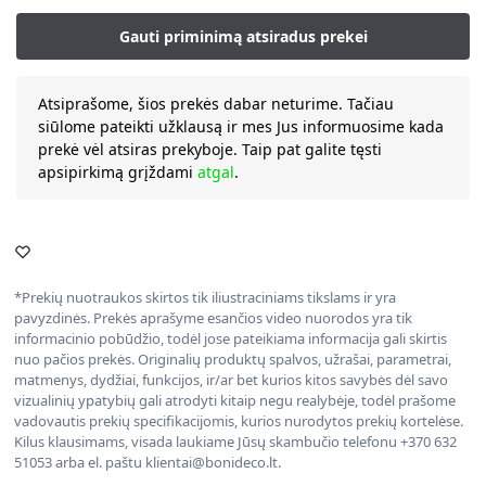
Atsiprašome, šios prekės dabar neturime. Tačiau
siūlome pateikti užklausą ir mes Jus informuosime kada
prekė vėl atsiras prekyboje. Taip pat galite tęsti
apsipirkimą grįždami
atgal
.
*Prekių nuotraukos skirtos tik iliustraciniams tikslams ir yra
pavyzdinės. Prekės aprašyme esančios video nuorodos yra tik
informacinio pobūdžio, todėl jose pateikiama informacija gali skirtis
nuo pačios prekės. Originalių produktų spalvos, užrašai, parametrai,
matmenys, dydžiai, funkcijos, ir/ar bet kurios kitos savybės dėl savo
vizualinių ypatybių gali atrodyti kitaip negu realybėje, todėl prašome
vadovautis prekių specifikacijomis, kurios nurodytos prekių kortelėse.
Kilus klausimams, visada laukiame Jūsų skambučio telefonu +370 632
51053 arba el. paštu klientai@bonideco.lt.