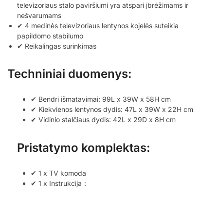
televizoriaus stalo paviršiumi yra atspari įbrėžimams ir
nešvarumams
✔ 4 medinės televizoriaus lentynos kojelės suteikia
papildomo stabilumo
✔ Reikalingas surinkimas
Techniniai duomenys:
✔ Bendri išmatavimai: 99L x 39W x 58H cm
✔ Kiekvienos lentynos dydis: 47L x 39W x 22H cm
✔ Vidinio stalčiaus dydis: 42L x 29D x 8H cm
Pristatymo komplektas:
✔ 1 x TV komoda
✔ 1 x Instrukcija：