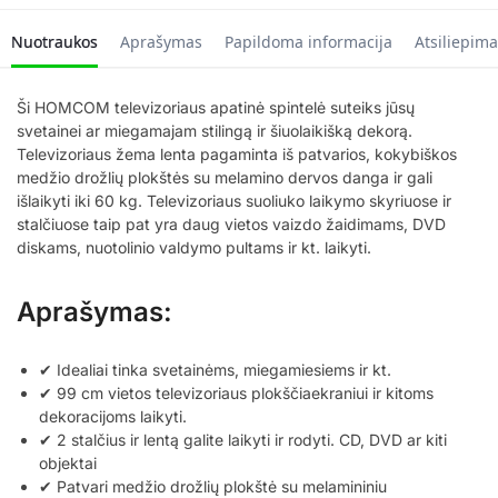
Nuotraukos
Aprašymas
Papildoma informacija
Atsiliepima
Ši HOMCOM televizoriaus apatinė spintelė suteiks jūsų
svetainei ar miegamajam stilingą ir šiuolaikišką dekorą.
Televizoriaus žema lenta pagaminta iš patvarios, kokybiškos
medžio drožlių plokštės su melamino dervos danga ir gali
išlaikyti iki 60 kg. Televizoriaus suoliuko laikymo skyriuose ir
stalčiuose taip pat yra daug vietos vaizdo žaidimams, DVD
diskams, nuotolinio valdymo pultams ir kt. laikyti.
Aprašymas:
✔ Idealiai tinka svetainėms, miegamiesiems ir kt.
✔ 99 cm vietos televizoriaus plokščiaekraniui ir kitoms
dekoracijoms laikyti.
✔ 2 stalčius ir lentą galite laikyti ir rodyti. CD, DVD ar kiti
objektai
✔ Patvari medžio drožlių plokštė su melamininiu