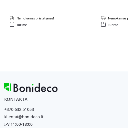
Nemokamas pristatymas!
Nemokamas p
Turime
Turime
KONTAKTAI
+370 632 51053
klientai@bonideco.lt
I-V 11:00-18:00