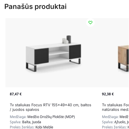
Panašūs produktai
87,47
€
92,38
€
Tv staliukas Focus RTV 155x49x40 cm, baltos
Tv staliukas F
/ juodos spalvos
natūralios med
Medžiaga:
Medžio Drožlių Plokštė (MDP)
Medžiaga:
Medži
Spalva:
Balta, Juoda
Spalva:
Ąžuolo, 
Prekės ženklas:
Kobi Meble
Prekės ženklas: