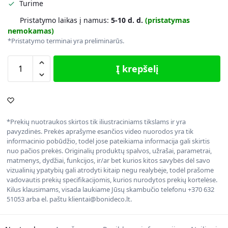
Turime
Pristatymo laikas į namus:
5-10 d. d.
(pristatymas
nemokamas)
*Pristatymo terminai yra preliminarūs.
Į krepšelį
*Prekių nuotraukos skirtos tik iliustraciniams tikslams ir yra
pavyzdinės. Prekės aprašyme esančios video nuorodos yra tik
informacinio pobūdžio, todėl jose pateikiama informacija gali skirtis
nuo pačios prekės. Originalių produktų spalvos, užrašai, parametrai,
matmenys, dydžiai, funkcijos, ir/ar bet kurios kitos savybės dėl savo
vizualinių ypatybių gali atrodyti kitaip negu realybėje, todėl prašome
vadovautis prekių specifikacijomis, kurios nurodytos prekių kortelėse.
Kilus klausimams, visada laukiame Jūsų skambučio telefonu +370 632
51053 arba el. paštu klientai@bonideco.lt.