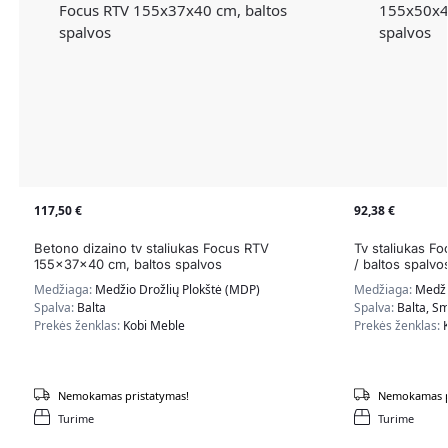
117,50
€
92,38
€
Betono dizaino tv staliukas Focus RTV
Tv staliukas F
155x37x40 cm, baltos spalvos
/ baltos spalvo
Medžiaga:
Medžio Drožlių Plokštė (MDP)
Medžiaga:
Medži
Spalva:
Balta
Spalva:
Balta, Sm
Prekės ženklas:
Kobi Meble
Prekės ženklas:
Nemokamas pristatymas!
Nemokamas p
Turime
Turime