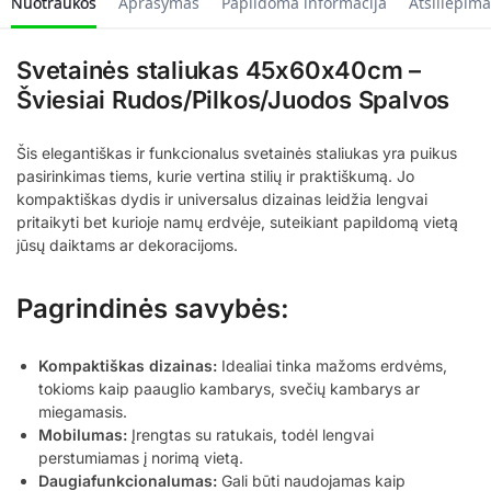
Nuotraukos
Aprašymas
Papildoma informacija
Atsiliepima
Svetainės staliukas 45x60x40cm –
Šviesiai Rudos/Pilkos/Juodos Spalvos
Šis elegantiškas ir funkcionalus svetainės staliukas yra puikus
pasirinkimas tiems, kurie vertina stilių ir praktiškumą. Jo
kompaktiškas dydis ir universalus dizainas leidžia lengvai
pritaikyti bet kurioje namų erdvėje, suteikiant papildomą vietą
jūsų daiktams ar dekoracijoms.
Pagrindinės savybės:
Kompaktiškas dizainas:
Idealiai tinka mažoms erdvėms,
tokioms kaip paauglio kambarys, svečių kambarys ar
miegamasis.
Mobilumas:
Įrengtas su ratukais, todėl lengvai
perstumiamas į norimą vietą.
Daugiafunkcionalumas:
Gali būti naudojamas kaip