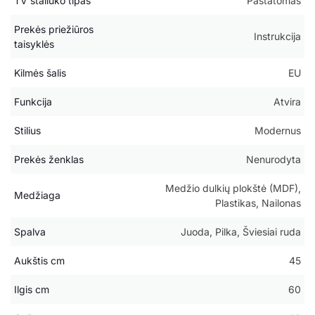
TV staliuko tipas
Pastatomas
Prekės priežiūros
Instrukcija
taisyklės
Kilmės šalis
EU
Funkcija
Atvira
Stilius
Modernus
Prekės ženklas
Nenurodyta
Medžio dulkių plokštė (MDF),
Medžiaga
Plastikas, Nailonas
Spalva
Juoda, Pilka, Šviesiai ruda
Aukštis cm
45
Ilgis cm
60