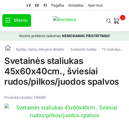
LV
EE
FI
Pagalba
Kontaktai
Apie mus
0
Meniu
Visoms prekėms taikomas
NEMOKAMAS PRISTATYMAS!
Baldai, namų interjero detalės
Svetainės baldai
TV staliukai
Sv
/
/
/
Svetainės staliukas
45x60x40cm., šviesiai
rudos/pilkos/juodos spalvos
Produkto kodas:
194206