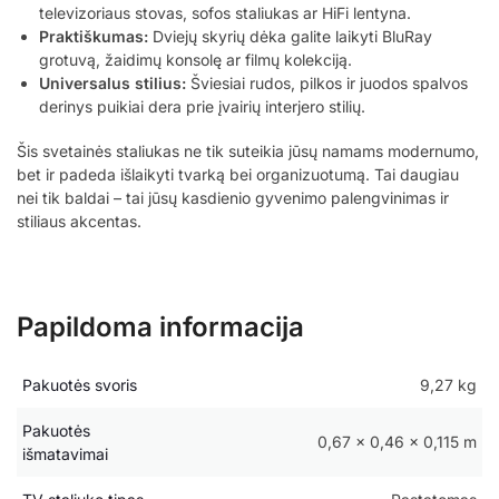
televizoriaus stovas, sofos staliukas ar HiFi lentyna.
Praktiškumas:
Dviejų skyrių dėka galite laikyti BluRay
grotuvą, žaidimų konsolę ar filmų kolekciją.
Universalus stilius:
Šviesiai rudos, pilkos ir juodos spalvos
derinys puikiai dera prie įvairių interjero stilių.
Šis svetainės staliukas ne tik suteikia jūsų namams modernumo,
bet ir padeda išlaikyti tvarką bei organizuotumą. Tai daugiau
nei tik baldai – tai jūsų kasdienio gyvenimo palengvinimas ir
stiliaus akcentas.
Papildoma informacija
Pakuotės svoris
9,27 kg
Pakuotės
0,67 × 0,46 × 0,115 m
išmatavimai