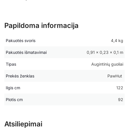
Papildoma informacija
Pakuotės svoris
4,4 kg
Pakuotės išmatavimai
0,91 × 0,23 × 0,1 m
Tipas
Augintinių guoliai
Prekės ženklas
PawHut
Ilgis cm
122
Plotis cm
92
Atsiliepimai