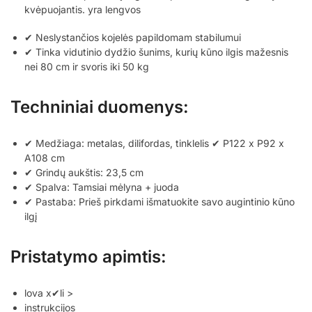
kvėpuojantis. yra lengvos
✔ Neslystančios kojelės papildomam stabilumui
✔ Tinka vidutinio dydžio šunims, kurių kūno ilgis mažesnis
nei 80 cm ir svoris iki 50 kg
Techniniai duomenys:
✔ Medžiaga: metalas, dilifordas, tinklelis ✔ P122 x P92 x
A108 cm
✔ Grindų aukštis: 23,5 cm
✔ Spalva: Tamsiai mėlyna + juoda
✔ Pastaba: Prieš pirkdami išmatuokite savo augintinio kūno
ilgį
Pristatymo apimtis:
lova x✔li >
instrukcijos