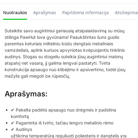
Nuotraukos
Aprašymas
Papildoma informacija
Atsiliepima
Suteikite savo augintiniui geriausią atsipalaidavimą su mūsų
stilinga PawHut lova gyvūnams! Paaukštintas šuns guolis
paremtas keturiais milteliniu būdu dengtais metaliniais
vamzdeliais, aplink kuriuos apvyniotas kvėpuojantis tinklinis
audinys. Stogas su stogeliu suteikia jūsų augintiniui malonų
atspalvį net vasarą, jį galima lengvai pastatyti. Tvirta
konstrukcija apsaugo nuo klibėjimo ir apsivertimo, todėl jūsų
mažylis gali miegoti be rūpesčių.
Aprašymas:
✔ Pakelta padėtis apsaugo nuo drėgmės ir padidina
komfortą
✔ Pagaminta iš tvirto, tačiau lengvo metalinio rėmo
✔ Audinys
užtikrina temperatūrą reguliuoti poliesteris ir dangtelis yra