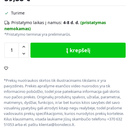
Turime
Pristatymo laikas į namus:
4-8 d. d.
(pristatymas
nemokamas)
*Pristatymo terminai yra preliminarūs.
Į krepšelį
*Prekių nuotraukos skirtos tik iliustraciniams tikslams ir yra
pavyzdinės. Prekės aprašyme esančios video nuorodos yra tik
informacinio pobūdžio, todėl jose pateikiama informacija gali skirtis
nuo pačios prekės. Originalių produktų spalvos, užrašai, parametrai,
matmenys, dydžiai, funkcijos, ir/ar bet kurios kitos savybės dėl savo
vizualinių ypatybių gali atrodyti kitaip negu realybėje, todėl prašome
vadovautis prekių specifikacijomis, kurios nurodytos prekių kortelėse.
Kilus klausimams, visada laukiame Jūsų skambučio telefonu +370 632
51053 arba el. paštu klientai@bonideco.lt.