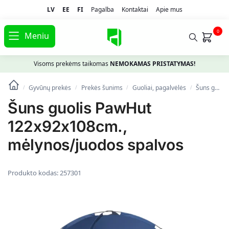
LV
EE
FI
Pagalba
Kontaktai
Apie mus
0
Meniu
Visoms prekėms taikomas
NEMOKAMAS PRISTATYMAS!
Gyvūnų prekės
Prekės šunims
Guoliai, pagalvėlės
Šuns guolis PawHut 122x92x108cm., mėlynos/juodos spalvos
/
/
/
/
Šuns guolis PawHut
122x92x108cm.,
mėlynos/juodos spalvos
Produkto kodas:
257301