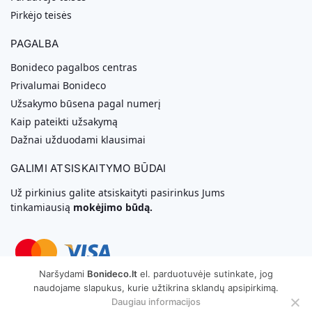
Pirkėjo teisės
PAGALBA
Bonideco pagalbos centras
Privalumai Bonideco
Užsakymo būsena pagal numerį
Kaip pateikti užsakymą
Dažnai užduodami klausimai
GALIMI ATSISKAITYMO BŪDAI
Už pirkinius galite atsiskaityti pasirinkus Jums
tinkamiausią
mokėjimo būdą.
Naršydami
Bonideco.lt
el. parduotuvėje sutinkate, jog
naudojame slapukus, kurie užtikrina sklandų apsipirkimą.
Svetainių Kūrimas
Daugiau informacijos