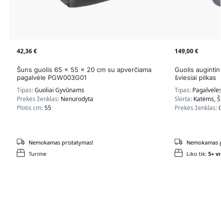
42,36
€
149,00
€
Šuns guolis 65 x 55 x 20 cm su apverčiama
Guolis augintin
pagalvėle PGW003G01
šviesiai pilkas
Tipas:
Guoliai Gyvūnams
Tipas:
Pagalvėlė
Prekės ženklas:
Nenurodyta
Skirta:
Katėms, 
Plotis cm:
55
Prekės ženklas:
Nemokamas pristatymas!
Nemokamas p
Turime
Liko tik:
5+ vn