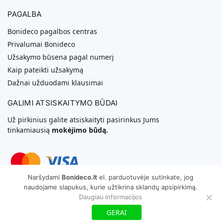
PAGALBA
Bonideco pagalbos centras
Privalumai Bonideco
Užsakymo būsena pagal numerį
Kaip pateikti užsakymą
Dažnai užduodami klausimai
GALIMI ATSISKAITYMO BŪDAI
Už pirkinius galite atsiskaityti pasirinkus Jums
tinkamiausią
mokėjimo būdą.
Naršydami
Bonideco.lt
el. parduotuvėje sutinkate, jog
naudojame slapukus, kurie užtikrina sklandų apsipirkimą.
Svetainių Kūrimas
Daugiau informacijos
GERAI
Copyright © 2026 MB „Bonideco“. Visos teisės saugomos