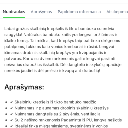
Nuotraukos
Aprašymas
Papildoma informacija
Atsiliepima
Labai gražus skalbinių krepšelis iš tikro bambuko su erdvia
saugykla! Natūralus bambuko kailis yra lengvai prižiūrimas ir
išlaiko formą. Tai reiškia, kad krepšys taip pat tinka drėgnoms
patalpoms, tokioms kaip vonios kambariai ir rūsiai. Lengvai
išimamas drobinis skalbinių krepšys yra kvėpuojantis ir
patvarus. Kartu su dviem rankenomis galite lengvai pasiimti
nešvarius drabužius išskalbti. Dėl dangtelio ir skylučių apačioje
nereikės jaudintis dėl pelėsio ir kvapų ant drabužių!
Aprašymas:
✔ Skalbinių krepšelis iš tikro bambuko medžio
✔ Nuimamas ir plaunamas drobinis skalbinių krepšys
✔ Nuimamas dangtelis su 2 skylėmis. ventiliacija
✔ Su 2 nešimo rankenomis Pagaminta iš PU, lengva nešiotis
✔ Idealiai tinka miegamiesiems, svetainėms ir vonios