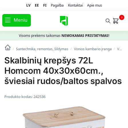
LV
EE
FI
Pagalba
Kontaktai
Apie mus
0
Meniu
Visoms prekėms taikomas
NEMOKAMAS PRISTATYMAS!
Santechnika, remontas, šildymas
Vonios kambario įranga
Vonios kambario aksesuarai
/
/
/
Skalbinių krepšys 72L
Homcom 40x30x60cm.,
šviesiai rudos/baltos spalvos
Produkto kodas:
242536