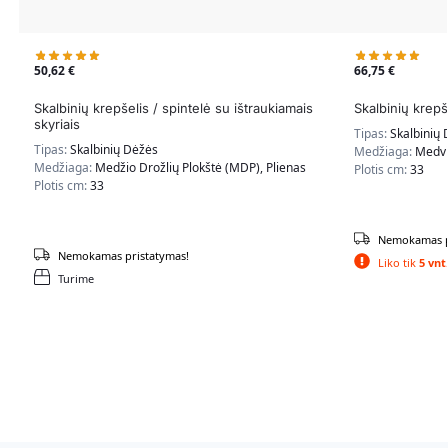
50,62
€
66,75
€
Skalbinių krepšelis / spintelė su ištraukiamais
Skalbinių krepš
skyriais
Tipas:
Skalbinių
Tipas:
Skalbinių Dėžės
Medžiaga:
Medvil
Medžiaga:
Medžio Drožlių Plokštė (MDP), Plienas
Plotis cm:
33
Plotis cm:
33
Nemokamas p
Nemokamas pristatymas!
Liko tik
5 vnt
Turime