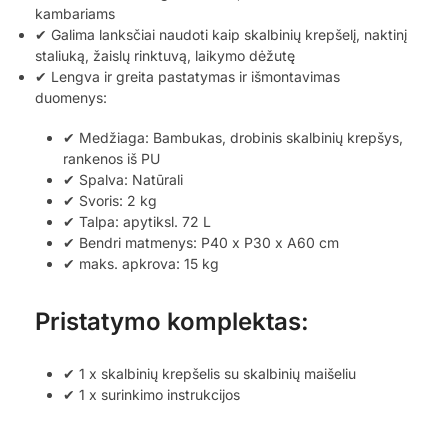
kambariams
✔ Galima lanksčiai naudoti kaip skalbinių krepšelį, naktinį
staliuką, žaislų rinktuvą, laikymo dėžutę
✔ Lengva ir greita pastatymas ir išmontavimas
duomenys:
✔ Medžiaga: Bambukas, drobinis skalbinių krepšys,
rankenos iš PU
✔ Spalva: Natūrali
✔ Svoris: 2 kg
✔ Talpa: apytiksl. 72 L
✔ Bendri matmenys: P40 x P30 x A60 cm
✔ maks. apkrova: 15 kg
Pristatymo komplektas:
✔ 1 x skalbinių krepšelis su skalbinių maišeliu
✔ 1 x surinkimo instrukcijos