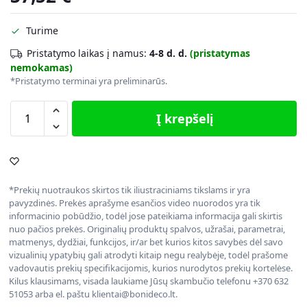
Turime
Pristatymo laikas į namus:
4-8 d. d.
(pristatymas
nemokamas)
*Pristatymo terminai yra preliminarūs.
Į krepšelį
*Prekių nuotraukos skirtos tik iliustraciniams tikslams ir yra
pavyzdinės. Prekės aprašyme esančios video nuorodos yra tik
informacinio pobūdžio, todėl jose pateikiama informacija gali skirtis
nuo pačios prekės. Originalių produktų spalvos, užrašai, parametrai,
matmenys, dydžiai, funkcijos, ir/ar bet kurios kitos savybės dėl savo
vizualinių ypatybių gali atrodyti kitaip negu realybėje, todėl prašome
vadovautis prekių specifikacijomis, kurios nurodytos prekių kortelėse.
Kilus klausimams, visada laukiame Jūsų skambučio telefonu +370 632
51053 arba el. paštu klientai@bonideco.lt.