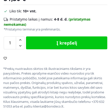
Liko tik:
10+ vnt.
Pristatymo laikas į namus:
4-8 d. d.
(pristatymas
nemokamas)
*Pristatymo terminai yra preliminarūs.
Į krepšelį
*Prekių nuotraukos skirtos tik iliustraciniams tikslams ir yra
pavyzdinės. Prekės aprašyme esančios video nuorodos yra tik
informacinio pobūdžio, todėl jose pateikiama informacija gali skirtis
nuo pačios prekės. Originalių produktų spalvos, užrašai, parametrai,
matmenys, dydžiai, funkcijos, ir/ar bet kurios kitos savybės dėl savo
vizualinių ypatybių gali atrodyti kitaip negu realybėje, todėl prašome
vadovautis prekių specifikacijomis, kurios nurodytos prekių kortelėse.
Kilus klausimams, visada laukiame Jūsų skambučio telefonu +370 632
51053 arba el. paštu klientai@bonideco.lt.