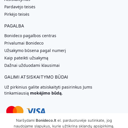
Pardavėjo teisės
Pirkėjo teisės
PAGALBA
Bonideco pagalbos centras
Privalumai Bonideco
Užsakymo būsena pagal numerį
Kaip pateikti užsakymą
Dažnai užduodami klausimai
GALIMI ATSISKAITYMO BŪDAI
Už pirkinius galite atsiskaityti pasirinkus Jums
tinkamiausią
mokėjimo būdą.
Naršydami
Bonideco.lt
el. parduotuvėje sutinkate, jog
naudojame slapukus, kurie užtikrina sklandų apsipirkimą.