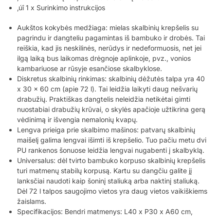
‚úî 1 x Surinkimo instrukcijos
Aukštos kokybės medžiaga: mielas skalbinių krepšelis su
pagrindu ir dangteliu pagamintas iš bambuko ir drobės. Tai
reiškia, kad jis neskilinės, nerūdys ir nedeformuosis, net jei
ilgą laiką bus laikomas drėgnoje aplinkoje, pvz., vonios
kambariuose ar rūsyje esančiose skalbyklose.
Diskretus skalbinių rinkimas: skalbinių dėžutės talpa yra 40
x 30 x 60 cm (apie 72 l). Tai leidžia laikyti daug nešvarių
drabužių. Praktiškas dangtelis neleidžia netikėtai gimti
nuostabiai drabužių krūvai, o skylės apačioje užtikrina gerą
vėdinimą ir išvengia nemalonių kvapų.
Lengva prieiga prie skalbimo mašinos: patvarų skalbinių
maišelį galima lengvai išimti iš krepšelio. Tuo pačiu metu dvi
PU rankenos šonuose leidžia lengvai nugabenti į skalbyklą.
Universalus: dėl tvirto bambuko korpuso skalbinių krepšelis
turi matmenų stabilų korpusą. Kartu su dangčiu galite jį
lanksčiai naudoti kaip šoninį staliuką arba naktinį staliuką.
Dėl 72 l talpos saugojimo vietos yra daug vietos vaikiškiems
žaislams.
Specifikacijos: Bendri matmenys: L40 x P30 x A60 cm,