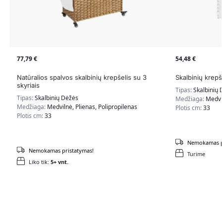
77,79
€
54,48
€
Natūralios spalvos skalbinių krepšelis su 3
Skalbinių krepš
skyriais
Tipas:
Skalbinių
Tipas:
Skalbinių Dėžės
Medžiaga:
Medvil
Medžiaga:
Medvilnė, Plienas, Polipropilenas
Plotis cm:
33
Plotis cm:
33
Nemokamas p
Nemokamas pristatymas!
Turime
Liko tik:
5+ vnt.