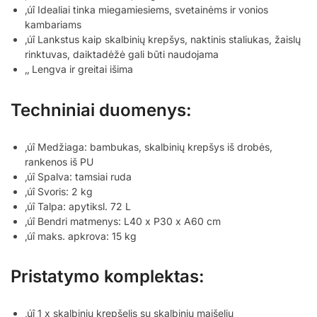
‚úî Idealiai tinka miegamiesiems, svetainėms ir vonios
kambariams
‚úî Lankstus kaip skalbinių krepšys, naktinis staliukas, žaislų
rinktuvas, daiktadėžė gali būti naudojama
‚‚ Lengva ir greitai išima
Techniniai duomenys:
‚úî Medžiaga: bambukas, skalbinių krepšys iš drobės,
rankenos iš PU
‚úî Spalva: tamsiai ruda
‚úî Svoris: 2 kg
‚úî Talpa: apytiksl. 72 L
‚úî Bendri matmenys: L40 x P30 x A60 cm
‚úî maks. apkrova: 15 kg
Pristatymo komplektas:
‚úî 1 x skalbinių krepšelis su skalbinių maišeliu