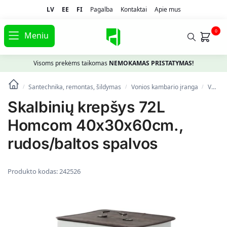
LV
EE
FI
Pagalba
Kontaktai
Apie mus
0
Meniu
Visoms prekėms taikomas
NEMOKAMAS PRISTATYMAS!
Santechnika, remontas, šildymas
Vonios kambario įranga
Vonios kambario aksesuarai
/
/
/
Skalbinių krepšys 72L
Homcom 40x30x60cm.,
rudos/baltos spalvos
Produkto kodas:
242526