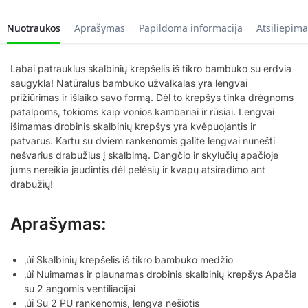
Nuotraukos
Aprašymas
Papildoma informacija
Atsiliepima
Labai patrauklus skalbinių krepšelis iš tikro bambuko su erdvia
saugykla! Natūralus bambuko užvalkalas yra lengvai
prižiūrimas ir išlaiko savo formą. Dėl to krepšys tinka drėgnoms
patalpoms, tokioms kaip vonios kambariai ir rūsiai. Lengvai
išimamas drobinis skalbinių krepšys yra kvėpuojantis ir
patvarus. Kartu su dviem rankenomis galite lengvai nunešti
nešvarius drabužius į skalbimą. Dangčio ir skylučių apačioje
jums nereikia jaudintis dėl pelėsių ir kvapų atsiradimo ant
drabužių!
Aprašymas:
‚úî Skalbinių krepšelis iš tikro bambuko medžio
‚úî Nuimamas ir plaunamas drobinis skalbinių krepšys
Apačia
su 2 angomis ventiliacijai
‚úî Su 2 PU rankenomis, lengva nešiotis