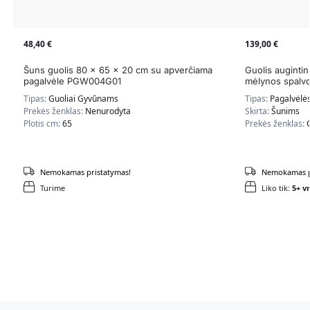
48,40
€
139,00
€
Šuns guolis 80 x 65 x 20 cm su apverčiama
Guolis auginti
pagalvėle PGW004G01
mėlynos spalv
Tipas:
Guoliai Gyvūnams
Tipas:
Pagalvėlė
Prekės ženklas:
Nenurodyta
Skirta:
Šunims
Plotis cm:
65
Prekės ženklas:
Nemokamas pristatymas!
Nemokamas p
Turime
Liko tik:
5+ vn