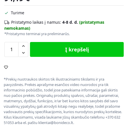
Turime
Pristatymo laikas į namus:
4-8 d. d.
(pristatymas
nemokamas)
*Pristatymo terminai yra preliminarūs.
Į krepšelį
*Prekių nuotraukos skirtos tik iliustraciniams tikslams ir yra
pavyzdinės. Prekės aprašyme esančios video nuorodos yra tik
informacinio pobūdžio, todėl jose pateikiama informacija gali skirtis
nuo pačios prekės. Originalių produktų spalvos, užrašai, parametrai,
matmenys, dydžiai, funkcijos, ir/ar bet kurios kitos savybės dėl savo
vizualinių ypatybių gali atrodyti kitaip negu realybėje, todėl prašome
vadovautis prekių specifikacijomis, kurios nurodytos prekių kortelėse.
Kilus klausimams, visada laukiame Jūsų skambučio telefonu +370 632
51053 arba el. paštu klientai@bonideco.lt.