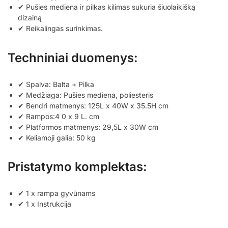
✔ Pušies mediena ir pilkas kilimas sukuria šiuolaikišką
dizainą
✔ Reikalingas surinkimas.
Techniniai duomenys:
✔ Spalva: Balta + Pilka
✔ Medžiaga: Pušies mediena, poliesteris
✔ Bendri matmenys: 125L x 40W x 35.5H cm
✔ Rampos:4 0 x 9 L. cm
✔ Platformos matmenys: 29,5L x 30W cm
✔ Keliamoji galia: 50 kg
Pristatymo komplektas:
✔ 1 x rampa gyvūnams
✔ 1 x Instrukcija