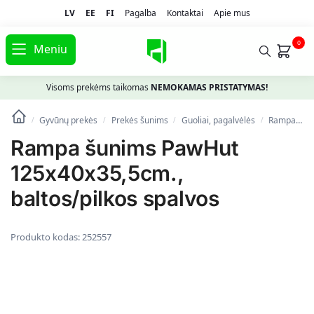
LV
EE
FI
Pagalba
Kontaktai
Apie mus
0
Meniu
Visoms prekėms taikomas
NEMOKAMAS PRISTATYMAS!
Gyvūnų prekės
Prekės šunims
Guoliai, pagalvėlės
Rampa šunims PawHut 125x40x35,5cm., baltos/pilkos spalvos
/
/
/
/
Rampa šunims PawHut
125x40x35,5cm.,
baltos/pilkos spalvos
Produkto kodas:
252557