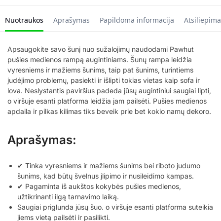
Nuotraukos
Aprašymas
Papildoma informacija
Atsiliepima
Apsaugokite savo šunį nuo sužalojimų naudodami Pawhut
pušies medienos rampą augintiniams. Šunų rampa leidžia
vyresniems ir mažiems šunims, taip pat šunims, turintiems
judėjimo problemų, pasiekti ir išlipti tokias vietas kaip sofa ir
lova. Neslystantis paviršius padeda jūsų augintiniui saugiai lipti,
o viršuje esanti platforma leidžia jam pailsėti. Pušies medienos
apdaila ir pilkas kilimas tiks beveik prie bet kokio namų dekoro.
Aprašymas:
✔ Tinka vyresniems ir mažiems šunims bei riboto judumo
šunims, kad būtų švelnus įlipimo ir nusileidimo kampas.
✔ Pagaminta iš aukštos kokybės pušies medienos,
užtikrinanti ilgą tarnavimo laiką.
Saugiai priglunda jūsų šuo. o viršuje esanti platforma suteikia
jiems vietą pailsėti ir pasilikti.