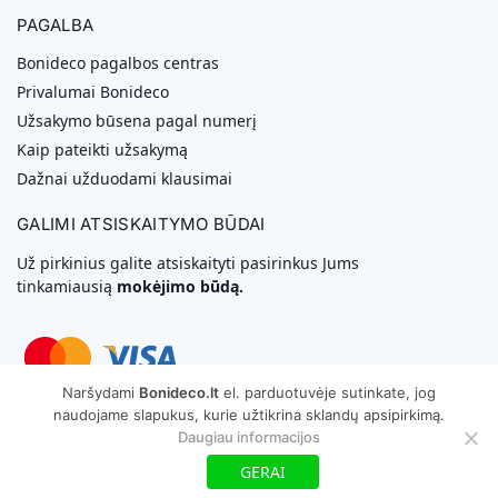
PAGALBA
Bonideco pagalbos centras
Privalumai Bonideco
Užsakymo būsena pagal numerį
Kaip pateikti užsakymą
Dažnai užduodami klausimai
GALIMI ATSISKAITYMO BŪDAI
Už pirkinius galite atsiskaityti pasirinkus Jums
tinkamiausią
mokėjimo būdą.
Naršydami
Bonideco.lt
el. parduotuvėje sutinkate, jog
naudojame slapukus, kurie užtikrina sklandų apsipirkimą.
Svetainių Kūrimas
Daugiau informacijos
Copyright © 2026 MB „Bonideco“. Visos teisės saugomos
GERAI