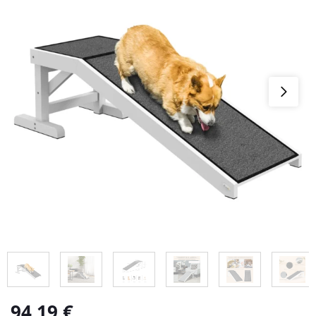
94,19
€